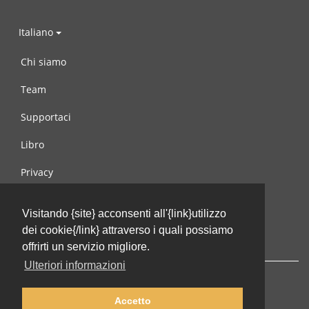
Italiano
Chi siamo
Team
Supportaci
Libro
Privacy
Condizioni d’uso
Visitando {site} acconsenti all'{link}utilizzo
Contattaci
dei cookie{/link} attraverso i quali possiamo
offrirti un servizio migliore.
Ulteriori informazioni
Accetto