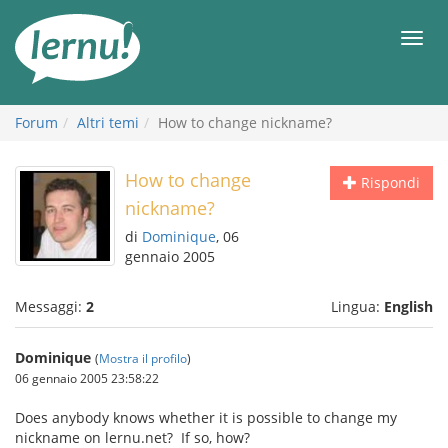
Vai
all’indice
Men
Forum
Altri temi
How to change nickname?
How to change
Rispondi
nickname?
di
Dominique
, 06
gennaio 2005
Messaggi:
2
Lingua:
English
Dominique
(
Mostra il profilo
)
06 gennaio 2005 23:58:22
Does anybody knows whether it is possible to change my
nickname on lernu.net? If so, how?