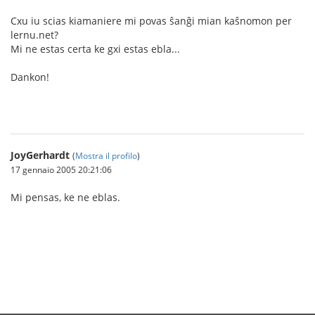
Cxu iu scias kiamaniere mi povas ŝanĝi mian kaŝnomon per
lernu.net?
Mi ne estas certa ke gxi estas ebla...
Dankon!
JoyGerhardt
(
Mostra il profilo
)
17 gennaio 2005 20:21:06
Mi pensas, ke ne eblas.