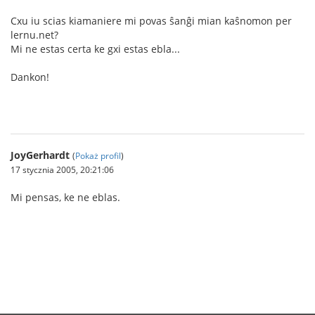
Cxu iu scias kiamaniere mi povas ŝanĝi mian kaŝnomon per
lernu.net?
Mi ne estas certa ke gxi estas ebla...
Dankon!
JoyGerhardt
(
Pokaż profil
)
17 stycznia 2005, 20:21:06
Mi pensas, ke ne eblas.