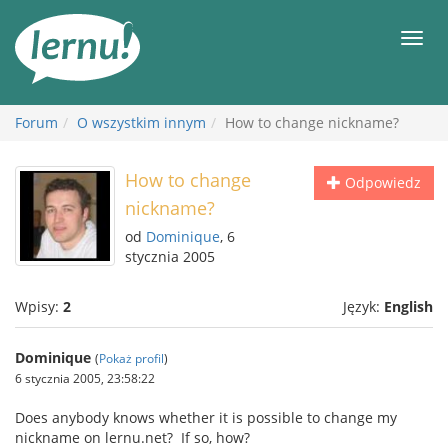
Więcej
Men
Forum
O wszystkim innym
How to change nickname?
How to change
Odpowiedz
nickname?
od
Dominique
, 6
stycznia 2005
Wpisy:
2
Język:
English
Dominique
(
Pokaż profil
)
6 stycznia 2005, 23:58:22
Does anybody knows whether it is possible to change my
nickname on lernu.net? If so, how?