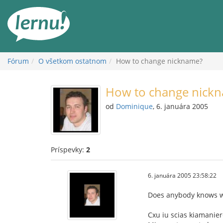
Späť
na
obsah
Fórum
O všetkom ostatnom
How to change nickname?
How to change nick
od
Dominique
, 6. januára 2005
Príspevky:
2
6. januára 2005 23:58:22
Does anybody knows wh
Cxu iu scias kiamanie