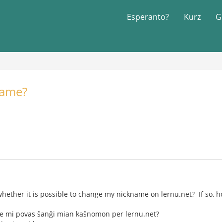
Esperanto?
Kurz
G
name?
ether it is possible to change my nickname on lernu.net? If so, 
re mi povas ŝanĝi mian kaŝnomon per lernu.net?