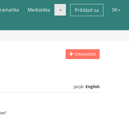
ramatika
Mediatéka
SK
Prihlásiť sa
Odpovedať
Jazyk:
English
how?