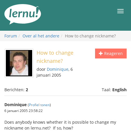
Naar
de
Men
inhoud
Forum
Over al het andere
How to change nickname?
How to change
Reageren
nickname?
door
Dominique
, 6
januari 2005
Berichten:
2
Taal:
English
Dominique
(
Profiel tonen
)
6 januari 2005 23:58:22
Does anybody knows whether it is possible to change my
nickname on lernu.net? If so, how?