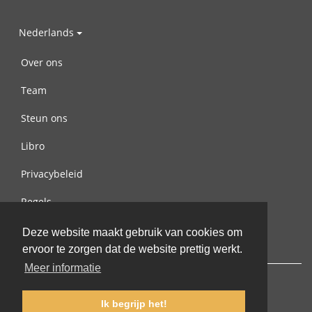
Nederlands
Over ons
Team
Steun ons
Libro
Privacybeleid
Regels
Contact met ons opnemen
Deze website maakt gebruik van cookies om
ervoor te zorgen dat de website prettig werkt.
Meer informatie
Ik begrijp het!