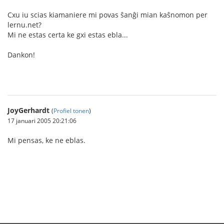
Cxu iu scias kiamaniere mi povas ŝanĝi mian kaŝnomon per
lernu.net?
Mi ne estas certa ke gxi estas ebla...
Dankon!
JoyGerhardt
(
Profiel tonen
)
17 januari 2005 20:21:06
Mi pensas, ke ne eblas.