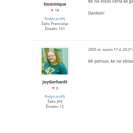
Mi ne estas certa ke gx
Dominique
18
Dankon!
Rodyti profilį
Šalis: Prancūzija
Žinutės: 151
2005 m. sausis 17 d. 20:21
Mi pensas, ke ne eblas
JoyGerhardt
0
Rodyti profilį
Šalis: JAV
Žinutės: 12