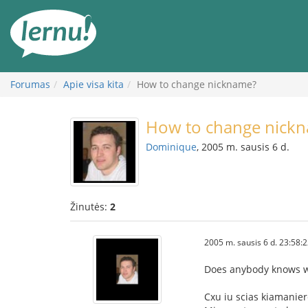
Į
turinį
Forumas
Apie visa kita
How to change nickname?
How to change nick
Dominique
, 2005 m. sausis 6 d.
Žinutės:
2
2005 m. sausis 6 d. 23:58:
Does anybody knows wh
Cxu iu scias kiamanie