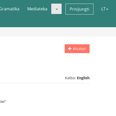
Gramatika
Mediateka
LT
Prisijungti
Atsakyti
Kalba:
English
how?