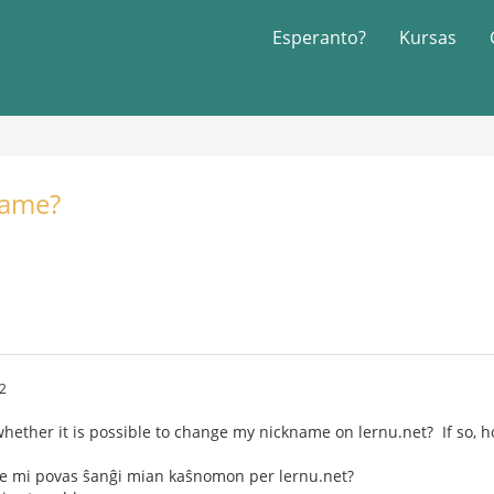
Esperanto?
Kursas
name?
22
ether it is possible to change my nickname on lernu.net? If so, 
re mi povas ŝanĝi mian kaŝnomon per lernu.net?