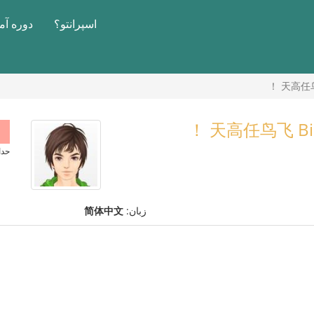
اسپرانتو؟
دوره آ
حداکثر 
زبان:
简体中文