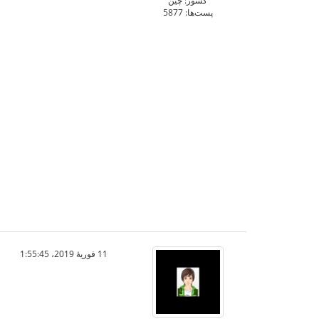
کشور: چین
پست‌ها: 5877
11 فوریهٔ 2019،‏ 1:55:45