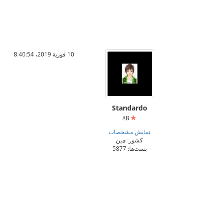
10 فوریهٔ 2019،‏ 8:40:54
Standardo
88
نمایش مشخصات
کشور: چین
پست‌ها: 5877