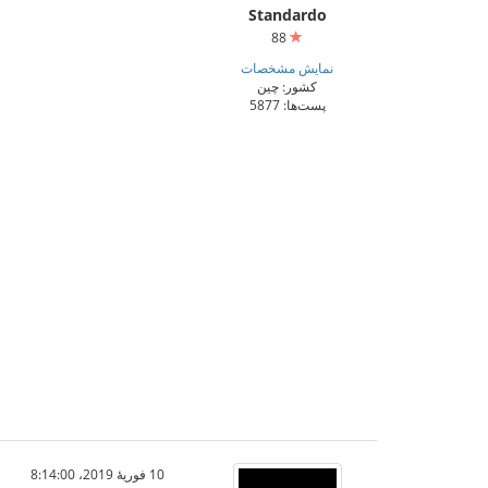
Standardo
88
نمایش مشخصات
کشور: چین
پست‌ها: 5877
10 فوریهٔ 2019،‏ 8:14:00