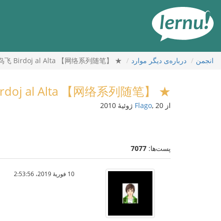
رود
ه
حتوا
انجمن
درباره‌ی دیگر موارد
★ 【网络系列随笔】 天高任鸟飞 Birdoj al Alta ！
★ 【网络系列随笔】 天高任鸟飞 Birdoj al Alta ！
از
, 20 ژوئیهٔ 2010
Flago
پست‌ها:
7077
10 فوریهٔ 2019،‏ 2:53:56