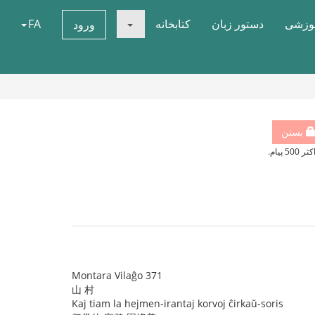
موزشی
دستور زبان
کتابخانه
FA
ورود
بستن
500 پیام.
Montara Vilaĝo 371
山 村
Kaj tiam la hejmen-irantaj korvoj ĉirkaŭ-soris