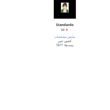
Standardo
88
نمایش مشخصات
کشور: چین
پست‌ها: 5877