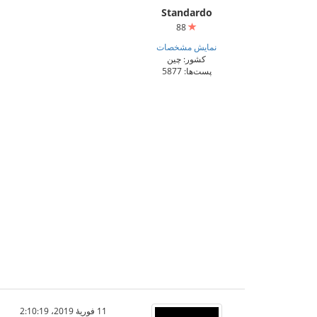
Standardo
88
نمایش مشخصات
کشور: چین
پست‌ها: 5877
11 فوریهٔ 2019،‏ 2:10:19