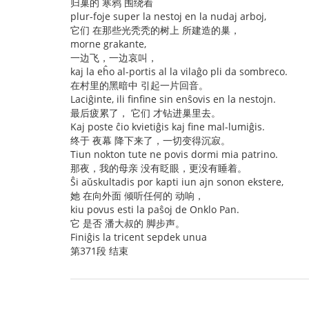
归巢的 寒鸦 围绕着
plur-foje super la nestoj en la nudaj arboj,
它们 在那些光秃秃的树上 所建造的巢，
morne grakante,
一边飞，一边哀叫，
kaj la eĥo al-portis al la vilaĝo pli da sombreco.
在村里的黑暗中 引起一片回音。
Laciĝinte, ili finfine sin enŝovis en la nestojn.
最后疲累了， 它们 才钻进巢里去。
Kaj poste ĉio kvietiĝis kaj fine mal-lumiĝis.
终于 夜幕 降下来了，一切变得沉寂。
Tiun nokton tute ne povis dormi mia patrino.
那夜，我的母亲 没有眨眼，更没有睡着。
Ŝi aŭskultadis por kapti iun ajn sonon ekstere,
她 在向外面 倾听任何的 动响，
kiu povus esti la paŝoj de Onklo Pan.
它 是否 潘大叔的 脚步声。
Finiĝis la tricent sepdek unua
第371段 结束