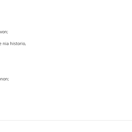
evon;
 nia historio,
onon;