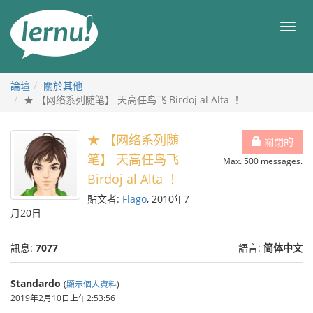
前
往
目
目
錄
錄
論壇
關於其他
★ 【网络系列随笔】 天高任鸟飞 Birdoj al Alta ！
★ 【网络系列随
關閉的
笔】 天高任鸟飞
Max. 500 messages.
Birdoj al Alta ！
貼文者:
Flago
, 2010年7
月20日
訊息:
7077
語言:
简体中文
Standardo
(
顯示個人資料
)
2019年2月10日上午2:53:56