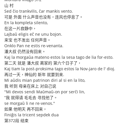
山 村
Sed ĉio trankvilis, ĉar mankis vento.
可是 外面 什么声音也没有，连风也停息了。
En la kompleta silento,
在这一片寂静中，
Lajbaŭ eligis eĉ ne unu bojon.
来宝 也不发出 任何声音。
Onklo Pan ne estis re-venanta.
潘大叔 仍然没有回来。
Kaj la morgaŭa mateno estos la sesa tago de lia for-esto.
第二天 就是 潘大叔 离家的 第六个日子了，
Kaj tiam la post-proksima tago estos la Nov-jaro de l' dioj.
再过一天，神仙的 新年 就要到来.
Mi aŭdis mian patrinon diri al si en la lito,
我 听到 母亲在床上 对自己说
"Mi devos sendi Maŭmaŭ-on por serĉi lin,
“我 就得请 毛毛去 寻找他了。
se morgaŭ li ne re-venos."
如果 他明天 再不回来，
Finiĝis la tricent sepdek dua
第372段 结束