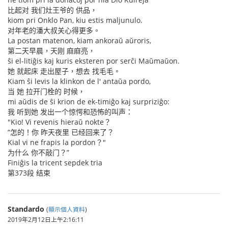
比起对 我们灶王爷的 供品，
kiom pri Onklo Pan, kiu estis maljunulo.
对年老的潘大叔关心得更多。
La postan matenon, kiam ankoraŭ aŭroris,
第二天早晨，天刚 麻麻亮，
ŝi el-litiĝis kaj kuris eksteren por serĉi Maŭmaŭon.
她 就起床 走出屋子，想去 找毛毛。
Kiam ŝi levis la klinkon de l' antaŭa pordo,
当 她 拉开门栓的 时候，
mi aŭdis de ŝi krion de ek-timiĝo kaj surpriziĝo:
我 听到她 发出一个惊愕和恐怖的叫声：
"Kio! Vi revenis hieraŭ nokte？
“怎的！你 昨天夜里 已经回来了？
Kial vi ne frapis la pordon？"
为什么 你不敲门？”
Finiĝis la tricent sepdek tria
第373段 结束
Standardo
(
顯示個人資料
)
2019年2月12日上午2:16:11