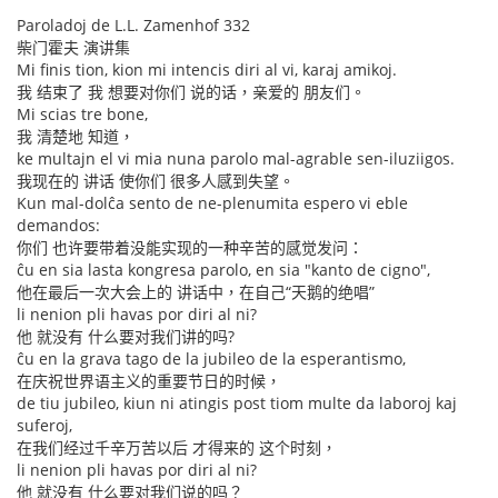
Paroladoj de L.L. Zamenhof 332
柴门霍夫 演讲集
Mi finis tion, kion mi intencis diri al vi, karaj amikoj.
我 结束了 我 想要对你们 说的话，亲爱的 朋友们。
Mi scias tre bone,
我 清楚地 知道，
ke multajn el vi mia nuna parolo mal-agrable sen-iluziigos.
我现在的 讲话 使你们 很多人感到失望。
Kun mal-dolĉa sento de ne-plenumita espero vi eble
demandos:
你们 也许要带着没能实现的一种辛苦的感觉发问：
ĉu en sia lasta kongresa parolo, en sia "kanto de cigno",
他在最后一次大会上的 讲话中，在自己“天鹅的绝唱”
li nenion pli havas por diri al ni?
他 就没有 什么要对我们讲的吗?
ĉu en la grava tago de la jubileo de la esperantismo,
在庆祝世界语主义的重要节日的时候，
de tiu jubileo, kiun ni atingis post tiom multe da laboroj kaj
suferoj,
在我们经过千辛万苦以后 才得来的 这个时刻，
li nenion pli havas por diri al ni?
他 就没有 什么要对我们说的吗？