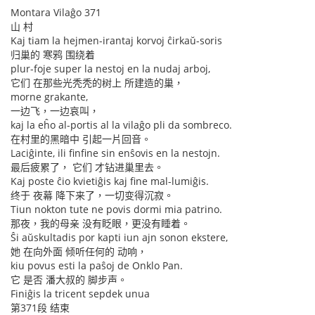
Montara Vilaĝo 371
山 村
Kaj tiam la hejmen-irantaj korvoj ĉirkaŭ-soris
归巢的 寒鸦 围绕着
plur-foje super la nestoj en la nudaj arboj,
它们 在那些光秃秃的树上 所建造的巢，
morne grakante,
一边飞，一边哀叫，
kaj la eĥo al-portis al la vilaĝo pli da sombreco.
在村里的黑暗中 引起一片回音。
Laciĝinte, ili finfine sin enŝovis en la nestojn.
最后疲累了， 它们 才钻进巢里去。
Kaj poste ĉio kvietiĝis kaj fine mal-lumiĝis.
终于 夜幕 降下来了，一切变得沉寂。
Tiun nokton tute ne povis dormi mia patrino.
那夜，我的母亲 没有眨眼，更没有睡着。
Ŝi aŭskultadis por kapti iun ajn sonon ekstere,
她 在向外面 倾听任何的 动响，
kiu povus esti la paŝoj de Onklo Pan.
它 是否 潘大叔的 脚步声。
Finiĝis la tricent sepdek unua
第371段 结束