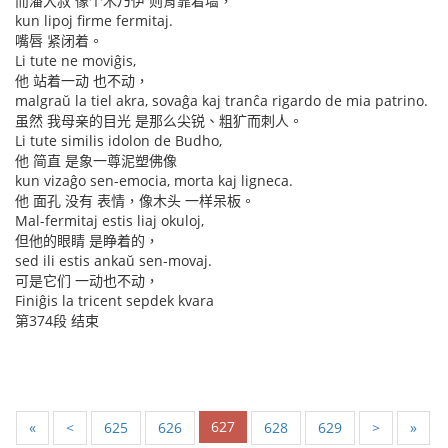
而潘大叔 像个木乃伊 则背靠着墙，
kun lipoj firme fermitaj.
嘴唇 紧闭着。
Li tute ne moviĝis,
他 站着一动 也不动，
malgraŭ la tiel akra, sovaĝa kaj tranĉa rigardo de mia patrino.
虽然 我母亲的目光 是那么尖锐、粗犷而刺人。
Li tute similis idolon de Budho,
他 简直 是象一尊泥塑佛像
kun vizaĝo sen-emocia, morta kaj ligneca.
他 面孔 没有 表情，像木头 一样呆板。
Mal-fermitaj estis liaj okuloj,
但他的眼睛 是睁着的，
sed ili estis ankaŭ sen-movaj.
可是它们 一动也不动，
Finiĝis la tricent sepdek kvara
第374段 结束
627
«
<
625
626
628
629
>
»