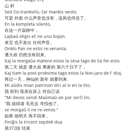
山 村
Sed ĉio trankvilis, ĉar mankis vento.
可是 外面 什么声音也没有，连风也停息了。
En la kompleta silento,
在这一片寂静中，
Lajbaŭ eligis eĉ ne unu bojon.
来宝 也不发出 任何声音。
Onklo Pan ne estis re-venanta.
潘大叔 仍然没有回来。
Kaj la morgaŭa mateno estos la sesa tago de lia for-esto.
第二天 就是 潘大叔 离家的 第六个日子了，
Kaj tiam la post-proksima tago estos la Nov-jaro de l' dioj.
再过一天，神仙的 新年 就要到来.
Mi aŭdis mian patrinon diri al si en la lito,
我 听到 母亲在床上 对自己说
"Mi devos sendi Maŭmaŭ-on por serĉi lin,
“我 就得请 毛毛去 寻找他了。
se morgaŭ li ne re-venos."
如果 他明天 再不回来，
Finiĝis la tricent sepdek dua
第372段 结束