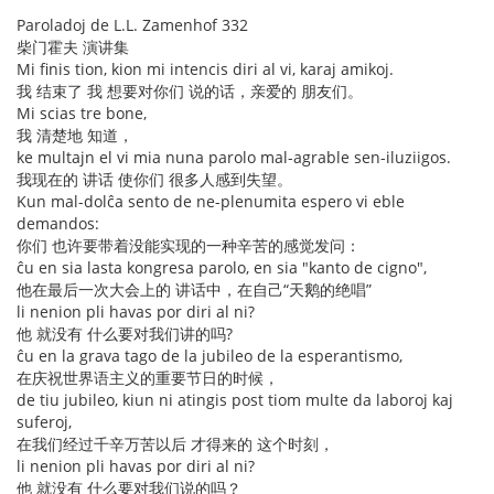
Paroladoj de L.L. Zamenhof 332
柴门霍夫 演讲集
Mi finis tion, kion mi intencis diri al vi, karaj amikoj.
我 结束了 我 想要对你们 说的话，亲爱的 朋友们。
Mi scias tre bone,
我 清楚地 知道，
ke multajn el vi mia nuna parolo mal-agrable sen-iluziigos.
我现在的 讲话 使你们 很多人感到失望。
Kun mal-dolĉa sento de ne-plenumita espero vi eble
demandos:
你们 也许要带着没能实现的一种辛苦的感觉发问：
ĉu en sia lasta kongresa parolo, en sia "kanto de cigno",
他在最后一次大会上的 讲话中，在自己“天鹅的绝唱”
li nenion pli havas por diri al ni?
他 就没有 什么要对我们讲的吗?
ĉu en la grava tago de la jubileo de la esperantismo,
在庆祝世界语主义的重要节日的时候，
de tiu jubileo, kiun ni atingis post tiom multe da laboroj kaj
suferoj,
在我们经过千辛万苦以后 才得来的 这个时刻，
li nenion pli havas por diri al ni?
他 就没有 什么要对我们说的吗？