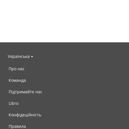
Українська
Про нас
Команда
Підтримайте нас
Libro
Конфідеційність
Правила