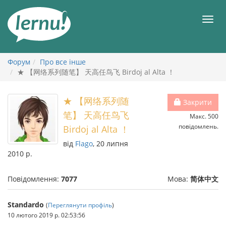
До
змісту
Мен
Форум
Про все інше
★ 【网络系列随笔】 天高任鸟飞 Birdoj al Alta ！
★ 【网络系列随
Закрити
笔】 天高任鸟飞
Макс. 500
повідомлень.
Birdoj al Alta ！
від
Flago
, 20 липня
2010 р.
Повідомлення:
7077
Мова:
简体中文
Standardo
(
Переглянути профіль
)
10 лютого 2019 р. 02:53:56