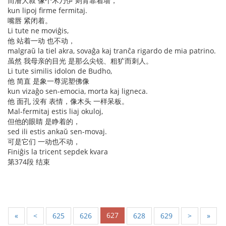
而潘大叔 像个木乃伊 则背靠着墙，
kun lipoj firme fermitaj.
嘴唇 紧闭着。
Li tute ne moviĝis,
他 站着一动 也不动，
malgraŭ la tiel akra, sovaĝa kaj tranĉa rigardo de mia patrino.
虽然 我母亲的目光 是那么尖锐、粗犷而刺人。
Li tute similis idolon de Budho,
他 简直 是象一尊泥塑佛像
kun vizaĝo sen-emocia, morta kaj ligneca.
他 面孔 没有 表情，像木头 一样呆板。
Mal-fermitaj estis liaj okuloj,
但他的眼睛 是睁着的，
sed ili estis ankaŭ sen-movaj.
可是它们 一动也不动，
Finiĝis la tricent sepdek kvara
第374段 结束
627
«
<
625
626
628
629
>
»