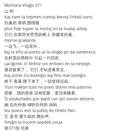
Montara Vilaĝo 371
山 村
Kaj tiam la hejmen-irantaj korvoj ĉirkaŭ-soris
归巢的 寒鸦 围绕着
plur-foje super la nestoj en la nudaj arboj,
它们 在那些光秃秃的树上 所建造的巢，
morne grakante,
一边飞，一边哀叫，
kaj la eĥo al-portis al la vilaĝo pli da sombreco.
在村里的黑暗中 引起一片回音。
Laciĝinte, ili finfine sin enŝovis en la nestojn.
最后疲累了， 它们 才钻进巢里去。
Kaj poste ĉio kvietiĝis kaj fine mal-lumiĝis.
终于 夜幕 降下来了，一切变得沉寂。
Tiun nokton tute ne povis dormi mia patrino.
那夜，我的母亲 没有眨眼，更没有睡着。
Ŝi aŭskultadis por kapti iun ajn sonon ekstere,
她 在向外面 倾听任何的 动响，
kiu povus esti la paŝoj de Onklo Pan.
它 是否 潘大叔的 脚步声。
Finiĝis la tricent sepdek unua
第371段 结束