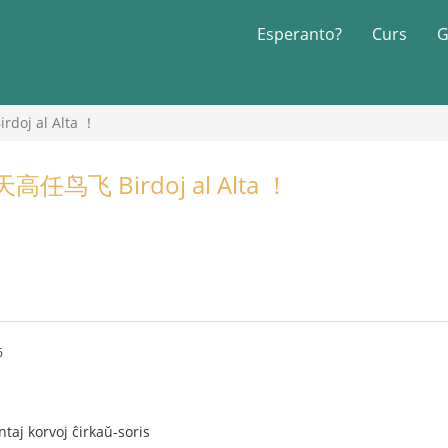
Esperanto?
Curs
G
j al Alta ！
鸟飞 Birdoj al Alta ！
6
taj korvoj ĉirkaŭ-soris