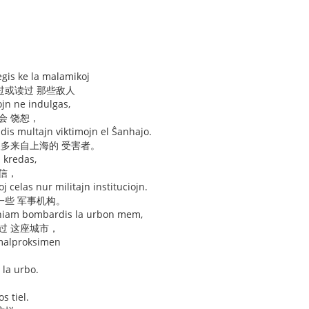
egis ke la malamikoj
过或读过 那些敌人
ojn ne indulgas,
会 饶恕，
vidis multajn viktimojn el Ŝanhajo.
很多来自上海的 受害者。
ŭ kredas,
信，
j celas nur militajn instituciojn.
一些 军事机构。
neniam bombardis la urbon mem,
过 这座城市，
i malproksimen
 la urbo.
s tiel.