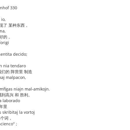
enhof 330
io,
现了 某种东西，
na,
好的 。
origi
它
entita decido;
n nia tendaro
我们的 阵营里 制造
kaj malpacon,
iumfigas niajn mal-amikojn.
感到高兴 和 胜利。
ia laborado
年里
 skribitaj la vortoj
几个词，
cienco" ;