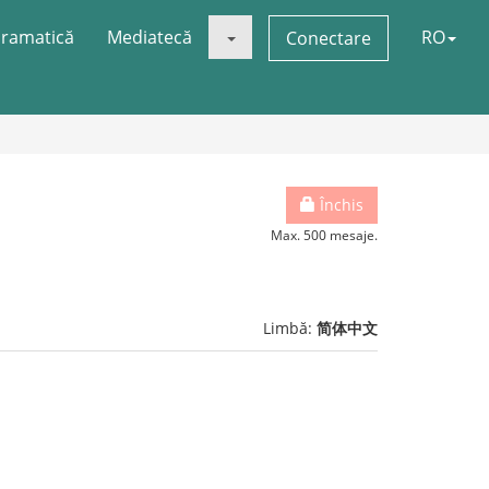
ramatică
Mediatecă
RO
Conectare
Închis
Max. 500 mesaje.
Limbă:
简体中文