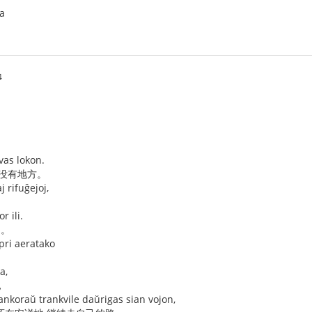
ka
4
avas lokon.
也没有地方。
j rifuĝejoj,
r ili.
们。
ri aeratako
a,
，
j ankoraŭ trankvile daŭrigas sian vojon,