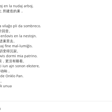
oj en la nudaj arboj,
上 所建造的巢，
 la vilaĝo pli da sombreco.
片回音。
in enŝovis en la nestojn.
钻进巢里去。
kaj fine mal-lumiĝis.
一切变得沉寂。
vis dormi mia patrino.
眼，更没有睡着。
ti iun ajn sonon ekstere,
 动响，
j de Onklo Pan.
声。
dek unua
0