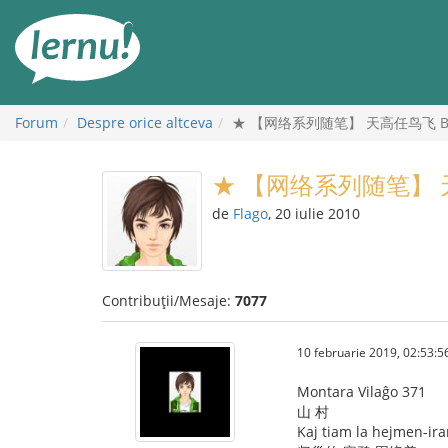
Mergi
la
conținut
Forum
Despre orice altceva
★ 【网络系列随笔】 天高任鸟飞 Birdo
★ 【网络系列随笔】 天高任
de
Flago
, 20 iulie 2010
Contribuții/Mesaje:
7077
10 februarie 2019, 02:53:5
Montara Vilaĝo 371
山 村
Kaj tiam la hejmen-iran