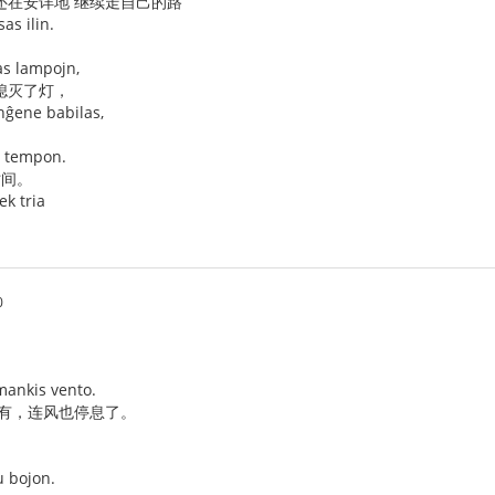
还在安详地 继续走自己的路
sas ilin.
as lampojn,
熄灭了灯，
nĝene babilas,
n tempon.
时间。
ek tria
0
 mankis vento.
没有，连风也停息了。
u bojon.