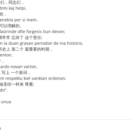
我们，同志们，
imi kaj helpi,
助，
renebla per si mem.
 可以理解的。
edaŭrinde ofte forgesis tiun devon;
常常 忘掉了 这个责任;
 en la duan gravan periodon de nia historio,
历史上 第二个 最重要的时期，
centon,
中，
dardo novan varton,
上 写上 一个新词，
ĉiam respektu kiel sanktan ordonon;
做圣经一样来 尊重;
do".
ek unua
9