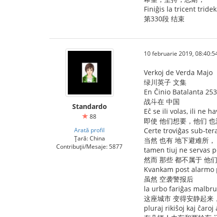
Finiĝis la tricent tride
第330段 结束
10 februarie 2019, 08:40:5
Verkoj de Verda Majo
绿川英子 文集
En Ĉinio Batalanta 253
战斗在 中国
Standardo
Eĉ se ili volas, ili ne h
88
即使 他们想要，他们 
Arată profil
Certe troviĝas sub-tera
Țară: China
当然 也有 地下避难所，
Contribuții/Mesaje: 5877
tamen tiuj ne servas po
然而 那些 都不属于 他
Kvankam post alarmo p
虽然 空袭警报后
la urbo fariĝas malbru
这座城市 变得安静起来
pluraj rikiŝoj kaj ĉaro