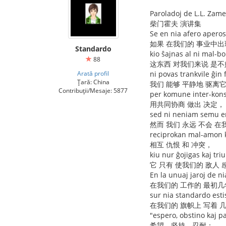
Paroladoj de L.L. Zam
柴门霍夫 演讲集
Se en nia afero aperos 
如果 在我们的 事业中出
Standardo
kio ŝajnas al ni mal-bo
88
这东西 对我们来说 是不
Arată profil
ni povas trankvile ĝin f
Țară: China
我们 能够 平静地 驱离
Contribuții/Mesaje: 5877
per komune inter-kons
用共同协商 做出 决定，
sed ni neniam semu e
然而 我们 永远 不会 在
reciprokan mal-amon 
相互 仇恨 和 冲突，
kiu nur ĝojigas kaj tr
它 只有 使我们的 敌人 
En la unuaj jaroj de n
在我们的 工作的 最初几
sur nia standardo estis
在我们的 旗帜上 写着 
"espero, obstino kaj pa
希望，坚持，忍耐；