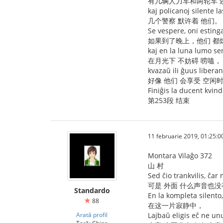
有几辆人力车和两轮车 
kaj policanoj silente la
几个警察 默许着 他们。
Se vespere, oni esting
如果到了晚上，他们 都
kaj en la luna lumo se
在月光下 不妨碍 唠嗑，
kvazaŭ ili ĝuus libera
好像 他们 会享受 空闲
Finiĝis la ducent kvind
第253段 结束
11 februarie 2019, 01:25:0
Montara Vilaĝo 372
山 村
Sed ĉio trankvilis, ĉar
可是 外面 什么声音也
Standardo
En la kompleta silento,
88
在这一片寂静中，
Arată profil
Lajbaŭ eligis eĉ ne un