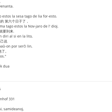
。
venanta.
estos la sesa tago de lia for-esto.
家的 第六个日子了，
ma tago estos la Nov-jaro de l' dioj.
就要到来.
iri al si en la lito,
自己说
ŭ-on por serĉi lin,
他了。
os."
ek dua
5
enhof 331
 ni, samideanoj,