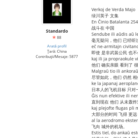
Verkoj de Verda Majo
绿川英子 文集
En Ĉinio Batalanta 254
战斗在 中国
Standardo
Sendube ili aŭdis aŭ l
88
毫无疑问，他们 已经听
Arată profil
eĉ ne-armitajn civitan
Țară: China
即使 是非武装公民 也不
Contribuții/Mesaje: 5877
kaj ili ja propraokule 
他们 确实亲眼 看到了 
Malgraŭ tio ili ankora
尽管如此，他们 仍然 相
ke la japanaj aeroplano
日本人的飞机目标 只对
Ĝis nun efektive ili 
直到现在 他们 从未轰炸
kaj plejofte flugas pl
大部分的时间 飞得 更远
al la aerodromo ekster
飞向 城外的机场。
Estis tiel, do ankaŭ esto