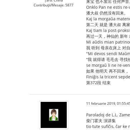
Țară: China
来宝 也不发出 任何声音
Contribuții/Mesaje: 5877
Onklo Pan ne estis re-
潘大叔 仍然没有回来。
Kaj la morgaŭa mateno 
第二天 就是 潘大叔 离
Kaj tiam la post-proksi
再过一天，神仙的 新年 
Mi aŭdis mian patrinon d
我 听到 母亲在床上 对
"Mi devos sendi Maŭma
“我 就得请 毛毛去 寻找
se morgaŭ li ne re-ven
如果 他明天 再不回来，
Finiĝis la tricent sepd
第372段 结束
11 februarie 2019, 01:55:4
Paroladoj de L.L. Zam
柴门霍夫 演讲集
tio tute sufiĉis, ĉar ke