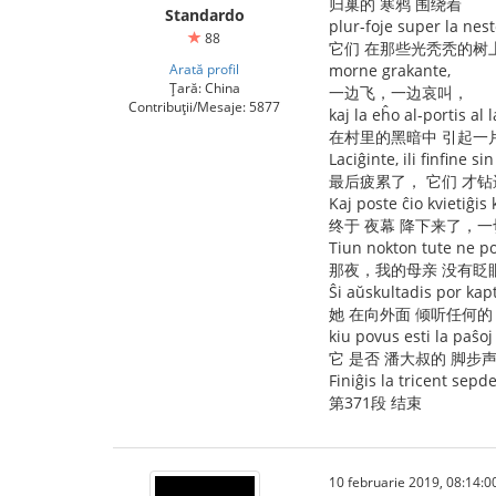
归巢的 寒鸦 围绕着
Standardo
plur-foje super la nest
88
它们 在那些光秃秃的树
Arată profil
morne grakante,
Țară: China
一边飞，一边哀叫，
Contribuții/Mesaje: 5877
kaj la eĥo al-portis al
在村里的黑暗中 引起一
Laciĝinte, ili finfine s
最后疲累了， 它们 才
Kaj poste ĉio kvietiĝis 
终于 夜幕 降下来了，
Tiun nokton tute ne po
那夜，我的母亲 没有眨
Ŝi aŭskultadis por kap
她 在向外面 倾听任何的
kiu povus esti la paŝo
它 是否 潘大叔的 脚步
Finiĝis la tricent sep
第371段 结束
10 februarie 2019, 08:14:0