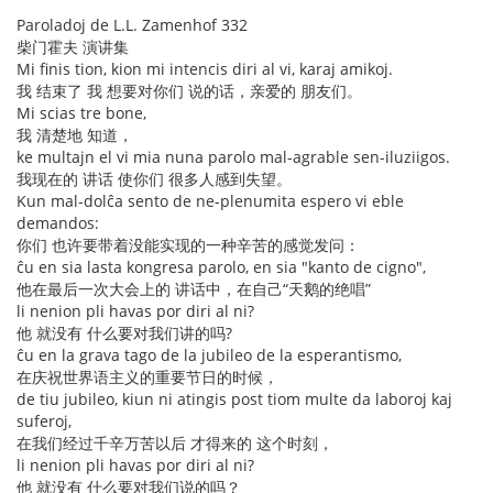
Paroladoj de L.L. Zamenhof 332
柴门霍夫 演讲集
Mi finis tion, kion mi intencis diri al vi, karaj amikoj.
我 结束了 我 想要对你们 说的话，亲爱的 朋友们。
Mi scias tre bone,
我 清楚地 知道，
ke multajn el vi mia nuna parolo mal-agrable sen-iluziigos.
我现在的 讲话 使你们 很多人感到失望。
Kun mal-dolĉa sento de ne-plenumita espero vi eble
demandos:
你们 也许要带着没能实现的一种辛苦的感觉发问：
ĉu en sia lasta kongresa parolo, en sia "kanto de cigno",
他在最后一次大会上的 讲话中，在自己“天鹅的绝唱”
li nenion pli havas por diri al ni?
他 就没有 什么要对我们讲的吗?
ĉu en la grava tago de la jubileo de la esperantismo,
在庆祝世界语主义的重要节日的时候，
de tiu jubileo, kiun ni atingis post tiom multe da laboroj kaj
suferoj,
在我们经过千辛万苦以后 才得来的 这个时刻，
li nenion pli havas por diri al ni?
他 就没有 什么要对我们说的吗？