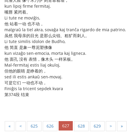
而潘大叔 像个木乃伊 则背靠着墙，
kun lipoj firme fermitaj.
嘴唇 紧闭着。
Li tute ne moviĝis,
他 站着一动 也不动，
malgraŭ la tiel akra, sovaĝa kaj tranĉa rigardo de mia patrino.
虽然 我母亲的目光 是那么尖锐、粗犷而刺人。
Li tute similis idolon de Budho,
他 简直 是象一尊泥塑佛像
kun vizaĝo sen-emocia, morta kaj ligneca.
他 面孔 没有 表情，像木头 一样呆板。
Mal-fermitaj estis liaj okuloj,
但他的眼睛 是睁着的，
sed ili estis ankaŭ sen-movaj.
可是它们 一动也不动，
Finiĝis la tricent sepdek kvara
第374段 结束
627
«
<
625
626
628
629
>
»