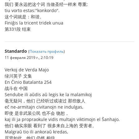
我们 要永远把这个词 当做圣经一样来 尊重;
tiu vorto estas:"konkordo".
这个词就是：和谐。
Finiĝis la tricent tridek unua
第331段 结束
Standardo
(
Показать профиль
)
11 февраля 2019 г., 2:10:19
Verkoj de Verda Majo
绿川英子 文集
En Ĉinio Batalanta 254
战斗在 中国
Sendube ili aŭdis aŭ legis ke la malamikoj
毫无疑问，他们 已经听过或读过 那些敌人
eĉ ne-armitajn civitanojn ne indulgas,
即使 是非武装公民 也不会 饶恕，
kaj ili ja propraokule vidis multajn viktimojn el Ŝanhajo.
他们 确实亲眼 看到了 很多来自上海的 受害者。
Malgraŭ tio ili ankoraŭ kredas,
尽管如此，他们 仍然 相信，