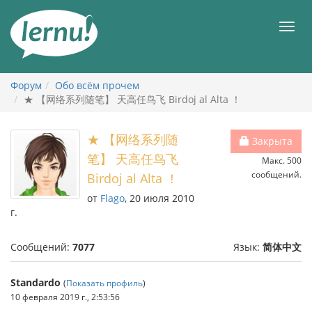
К
содержанию
Мен
Форум
Обо всём прочем
★ 【网络系列随笔】 天高任鸟飞 Birdoj al Alta ！
★ 【网络系列随
Закрыта
笔】 天高任鸟飞
Макс. 500
сообщений.
Birdoj al Alta ！
от
Flago
, 20 июля 2010
г.
Сообщений:
7077
Язык:
简体中文
Standardo
(
Показать профиль
)
10 февраля 2019 г., 2:53:56