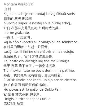
Montara Vilaĝo 371
山 村
Kaj tiam la hejmen-irantaj korvoj ĉirkaŭ-soris
归巢的 寒鸦 围绕着
plur-foje super la nestoj en la nudaj arboj,
它们 在那些光秃秃的树上 所建造的巢，
morne grakante,
一边飞，一边哀叫，
kaj la eĥo al-portis al la vilaĝo pli da sombreco.
在村里的黑暗中 引起一片回音。
Laciĝinte, ili finfine sin enŝovis en la nestojn.
最后疲累了， 它们 才钻进巢里去。
Kaj poste ĉio kvietiĝis kaj fine mal-lumiĝis.
终于 夜幕 降下来了，一切变得沉寂。
Tiun nokton tute ne povis dormi mia patrino.
那夜，我的母亲 没有眨眼，更没有睡着。
Ŝi aŭskultadis por kapti iun ajn sonon ekstere,
她 在向外面 倾听任何的 动响，
kiu povus esti la paŝoj de Onklo Pan.
它 是否 潘大叔的 脚步声。
Finiĝis la tricent sepdek unua
第371段 结束