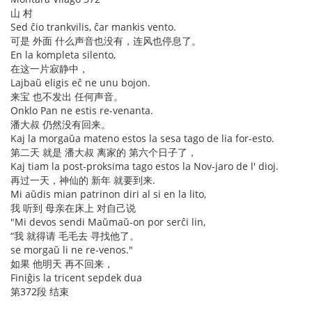
山 村
Sed ĉio trankvilis, ĉar mankis vento.
可是 外面 什么声音也没有，连风也停息了。
En la kompleta silento,
在这一片寂静中，
Lajbaŭ eligis eĉ ne unu bojon.
来宝 也不发出 任何声音。
Onklo Pan ne estis re-venanta.
潘大叔 仍然没有回来。
Kaj la morgaŭa mateno estos la sesa tago de lia for-esto.
第二天 就是 潘大叔 离家的 第六个日子了，
Kaj tiam la post-proksima tago estos la Nov-jaro de l' dioj.
再过一天，神仙的 新年 就要到来.
Mi aŭdis mian patrinon diri al si en la lito,
我 听到 母亲在床上 对自己说
"Mi devos sendi Maŭmaŭ-on por serĉi lin,
“我 就得请 毛毛去 寻找他了。
se morgaŭ li ne re-venos."
如果 他明天 再不回来，
Finiĝis la tricent sepdek dua
第372段 结束