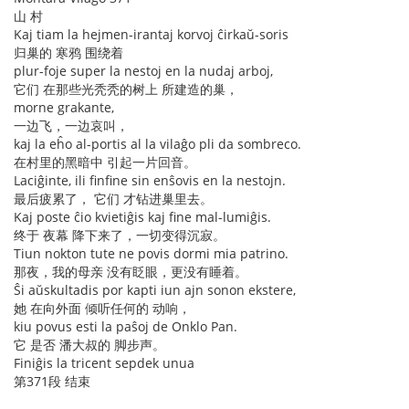
山 村
Kaj tiam la hejmen-irantaj korvoj ĉirkaŭ-soris
归巢的 寒鸦 围绕着
plur-foje super la nestoj en la nudaj arboj,
它们 在那些光秃秃的树上 所建造的巢，
morne grakante,
一边飞，一边哀叫，
kaj la eĥo al-portis al la vilaĝo pli da sombreco.
在村里的黑暗中 引起一片回音。
Laciĝinte, ili finfine sin enŝovis en la nestojn.
最后疲累了， 它们 才钻进巢里去。
Kaj poste ĉio kvietiĝis kaj fine mal-lumiĝis.
终于 夜幕 降下来了，一切变得沉寂。
Tiun nokton tute ne povis dormi mia patrino.
那夜，我的母亲 没有眨眼，更没有睡着。
Ŝi aŭskultadis por kapti iun ajn sonon ekstere,
她 在向外面 倾听任何的 动响，
kiu povus esti la paŝoj de Onklo Pan.
它 是否 潘大叔的 脚步声。
Finiĝis la tricent sepdek unua
第371段 结束