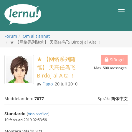
Till
sidans
Meny
innehåll
Forum
Om allt annat
★ 【网络系列随笔】 天高任鸟飞 Birdoj al Alta ！
★ 【网络系列随
Stängd
笔】 天高任鸟飞
Max. 500 messages.
Birdoj al Alta ！
av
Flago
, 20 juli 2010
Meddelanden:
7077
Språk:
简体中文
Standardo
(
Visa profilen
)
10 februari 2019 02:53:56
Montara Vilaĝo 371