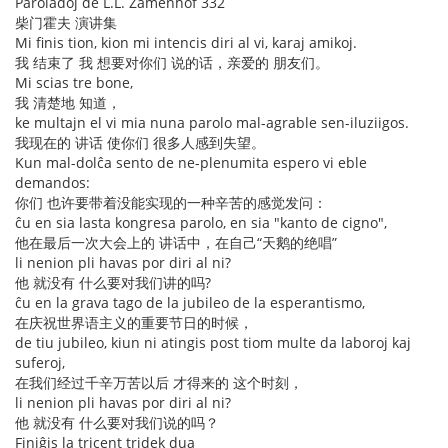
Paroladoj de L.L. Zamenhof 332
柴门霍夫 演讲集
Mi finis tion, kion mi intencis diri al vi, karaj amikoj.
我 结束了 我 想要对你们 说的话，亲爱的 朋友们。
Mi scias tre bone,
我 清楚地 知道，
ke multajn el vi mia nuna parolo mal-agrable sen-iluziigos.
我现在的 讲话 使你们 很多人感到失望。
Kun mal-dolĉa sento de ne-plenumita espero vi eble
demandos:
你们 也许要带着没能实现的一种辛苦的感觉发问：
ĉu en sia lasta kongresa parolo, en sia "kanto de cigno",
他在最后一次大会上的 讲话中，在自己“天鹅的绝唱”
li nenion pli havas por diri al ni?
他 就没有 什么要对我们讲的吗?
ĉu en la grava tago de la jubileo de la esperantismo,
在庆祝世界语主义的重要节日的时候，
de tiu jubileo, kiun ni atingis post tiom multe da laboroj kaj
suferoj,
在我们经过千辛万苦以后 才得来的 这个时刻，
li nenion pli havas por diri al ni?
他 就没有 什么要对我们说的吗？
Finiĝis la tricent tridek dua