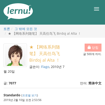
본
문
메
으
뉴
로
토론
그 밖에 모든 것
★ 【网络系列随笔】 天高任鸟飞 Birdoj al Alta ！
★ 【网络系列随
닫힘
笔】 天高任鸟飞
글 500개 까지.
Birdoj al Alta ！
글쓴이:
Flago
, 2010년 7
월 20일
글:
7077
언어:
简体中文
Standardo
(
프로필 보기
)
2019년 2월 10일 오전 2:53:56