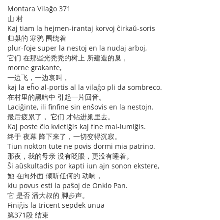
Montara Vilaĝo 371
山 村
Kaj tiam la hejmen-irantaj korvoj ĉirkaŭ-soris
归巢的 寒鸦 围绕着
plur-foje super la nestoj en la nudaj arboj,
它们 在那些光秃秃的树上 所建造的巢，
morne grakante,
一边飞，一边哀叫，
kaj la eĥo al-portis al la vilaĝo pli da sombreco.
在村里的黑暗中 引起一片回音。
Laciĝinte, ili finfine sin enŝovis en la nestojn.
最后疲累了， 它们 才钻进巢里去。
Kaj poste ĉio kvietiĝis kaj fine mal-lumiĝis.
终于 夜幕 降下来了，一切变得沉寂。
Tiun nokton tute ne povis dormi mia patrino.
那夜，我的母亲 没有眨眼，更没有睡着。
Ŝi aŭskultadis por kapti iun ajn sonon ekstere,
她 在向外面 倾听任何的 动响，
kiu povus esti la paŝoj de Onklo Pan.
它 是否 潘大叔的 脚步声。
Finiĝis la tricent sepdek unua
第371段 结束