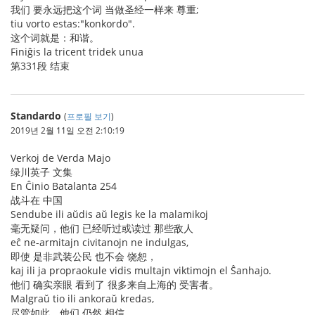
我们 要永远把这个词 当做圣经一样来 尊重;
tiu vorto estas:"konkordo".
这个词就是：和谐。
Finiĝis la tricent tridek unua
第331段 结束
Standardo
(
프로필 보기
)
2019년 2월 11일 오전 2:10:19
Verkoj de Verda Majo
绿川英子 文集
En Ĉinio Batalanta 254
战斗在 中国
Sendube ili aŭdis aŭ legis ke la malamikoj
毫无疑问，他们 已经听过或读过 那些敌人
eĉ ne-armitajn civitanojn ne indulgas,
即使 是非武装公民 也不会 饶恕，
kaj ili ja propraokule vidis multajn viktimojn el Ŝanhajo.
他们 确实亲眼 看到了 很多来自上海的 受害者。
Malgraŭ tio ili ankoraŭ kredas,
尽管如此，他们 仍然 相信，