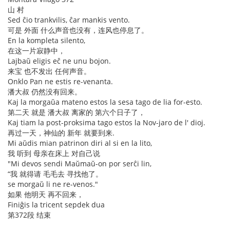
山 村
Sed ĉio trankvilis, ĉar mankis vento.
可是 外面 什么声音也没有，连风也停息了。
En la kompleta silento,
在这一片寂静中，
Lajbaŭ eligis eĉ ne unu bojon.
来宝 也不发出 任何声音。
Onklo Pan ne estis re-venanta.
潘大叔 仍然没有回来。
Kaj la morgaŭa mateno estos la sesa tago de lia for-esto.
第二天 就是 潘大叔 离家的 第六个日子了，
Kaj tiam la post-proksima tago estos la Nov-jaro de l' dioj.
再过一天，神仙的 新年 就要到来.
Mi aŭdis mian patrinon diri al si en la lito,
我 听到 母亲在床上 对自己说
"Mi devos sendi Maŭmaŭ-on por serĉi lin,
“我 就得请 毛毛去 寻找他了。
se morgaŭ li ne re-venos."
如果 他明天 再不回来，
Finiĝis la tricent sepdek dua
第372段 结束