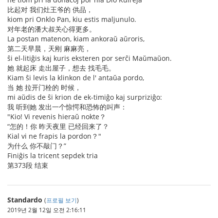
比起对 我们灶王爷的 供品，
kiom pri Onklo Pan, kiu estis maljunulo.
对年老的潘大叔关心得更多。
La postan matenon, kiam ankoraŭ aŭroris,
第二天早晨，天刚 麻麻亮，
ŝi el-litiĝis kaj kuris eksteren por serĉi Maŭmaŭon.
她 就起床 走出屋子，想去 找毛毛。
Kiam ŝi levis la klinkon de l' antaŭa pordo,
当 她 拉开门栓的 时候，
mi aŭdis de ŝi krion de ek-timiĝo kaj surpriziĝo:
我 听到她 发出一个惊愕和恐怖的叫声：
"Kio! Vi revenis hieraŭ nokte？
“怎的！你 昨天夜里 已经回来了？
Kial vi ne frapis la pordon？"
为什么 你不敲门？”
Finiĝis la tricent sepdek tria
第373段 结束
Standardo
(
프로필 보기
)
2019년 2월 12일 오전 2:16:11