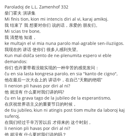
Paroladoj de L.L. Zamenhof 332
柴门霍夫 演讲集
Mi finis tion, kion mi intencis diri al vi, karaj amikoj.
我 结束了 我 想要对你们 说的话，亲爱的 朋友们。
Mi scias tre bone,
我 清楚地 知道，
ke multajn el vi mia nuna parolo mal-agrable sen-iluziigos.
我现在的 讲话 使你们 很多人感到失望。
Kun mal-dolĉa sento de ne-plenumita espero vi eble
demandos:
你们 也许要带着没能实现的一种辛苦的感觉发问：
ĉu en sia lasta kongresa parolo, en sia "kanto de cigno",
他在最后一次大会上的 讲话中，在自己“天鹅的绝唱”
li nenion pli havas por diri al ni?
他 就没有 什么要对我们讲的吗?
ĉu en la grava tago de la jubileo de la esperantismo,
在庆祝世界语主义的重要节日的时候，
de tiu jubileo, kiun ni atingis post tiom multe da laboroj kaj
suferoj,
在我们经过千辛万苦以后 才得来的 这个时刻，
li nenion pli havas por diri al ni?
他 就没有 什么要对我们说的吗？