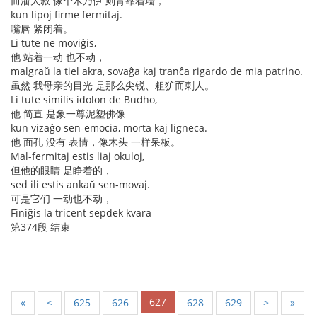
而潘大叔 像个木乃伊 则背靠着墙，
kun lipoj firme fermitaj.
嘴唇 紧闭着。
Li tute ne moviĝis,
他 站着一动 也不动，
malgraŭ la tiel akra, sovaĝa kaj tranĉa rigardo de mia patrino.
虽然 我母亲的目光 是那么尖锐、粗犷而刺人。
Li tute similis idolon de Budho,
他 简直 是象一尊泥塑佛像
kun vizaĝo sen-emocia, morta kaj ligneca.
他 面孔 没有 表情，像木头 一样呆板。
Mal-fermitaj estis liaj okuloj,
但他的眼睛 是睁着的，
sed ili estis ankaŭ sen-movaj.
可是它们 一动也不动，
Finiĝis la tricent sepdek kvara
第374段 结束
627
«
<
625
626
628
629
>
»