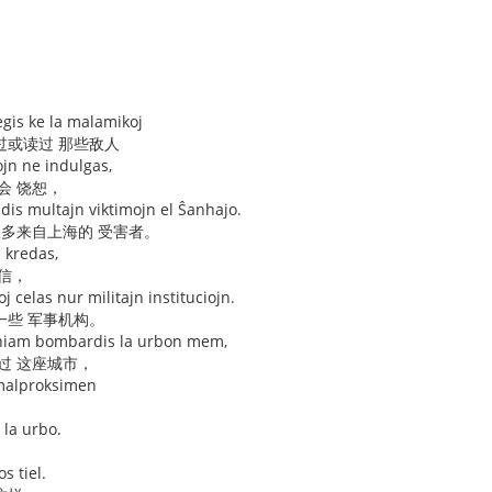
egis ke la malamikoj
过或读过 那些敌人
ojn ne indulgas,
会 饶恕，
vidis multajn viktimojn el Ŝanhajo.
很多来自上海的 受害者。
ŭ kredas,
信，
j celas nur militajn instituciojn.
一些 军事机构。
neniam bombardis la urbon mem,
过 这座城市，
i malproksimen
 la urbo.
s tiel.