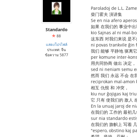
Paroladoj de L.L. Zam
柴门霍夫 演讲集
Se en nia afero aperos 
如果 在我们的 事业中出
Standardo
kio ŝajnas al ni mal-bo
88
这东西 对我们来说 是不
แสดงโปรไฟล์
ni povas trankvile ĝin f
ประเทศ: จีน
我们 能够 平静地 驱离
ข้อความ 5877
per komune inter-kons
用共同协商 做出 决定，
sed ni neniam semu e
然而 我们 永远 不会 在
reciprokan mal-amon 
相互 仇恨 和 冲突，
kiu nur ĝojigas kaj tr
它 只有 使我们的 敌人 
En la unuaj jaroj de n
在我们的 工作的 最初几
sur nia standardo estis
在我们的 旗帜上 写着 
"espero, obstino kaj pa
希望，坚持，忍耐；