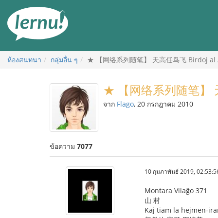
ไป
ยัง
สารบัญ
ห้องสนทนา
กลุ่มอื่น ๆ
★ 【网络系列随笔】 天高任鸟飞 Birdoj al A
★ 【网络系列随笔】 天高任
จาก
Flago
, 20 กรกฎาคม 2010
ข้อความ
7077
10 กุมภาพันธ์ 2019, 02:53:5
Montara Vilaĝo 371
山 村
Kaj tiam la hejmen-iran