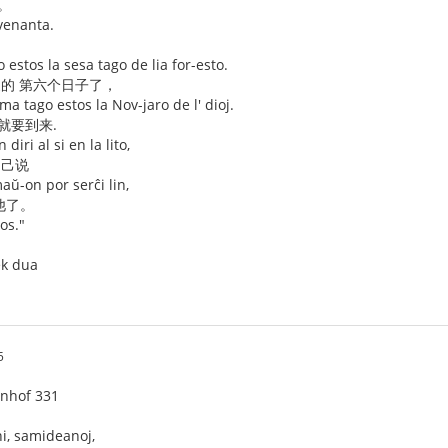
。
venanta.
estos la sesa tago de lia for-esto.
家的 第六个日子了，
ma tago estos la Nov-jaro de l' dioj.
就要到来.
iri al si en la lito,
自己说
ŭ-on por serĉi lin,
他了。
os."
ek dua
5
enhof 331
 ni, samideanoj,