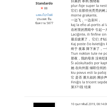
归巢的 寒鸦 围绕着
Standardo
plur-foje super la nest
88
它们 在那些光秃秃的树
แสดงโปรไฟล์
morne grakante,
ประเทศ: จีน
一边飞，一边哀叫，
ข้อความ 5877
kaj la eĥo al-portis al
在村里的黑暗中 引起一
Laciĝinte, ili finfine s
最后疲累了， 它们 才
Kaj poste ĉio kvietiĝis 
终于 夜幕 降下来了，
Tiun nokton tute ne po
那夜，我的母亲 没有眨
Ŝi aŭskultadis por kap
她 在向外面 倾听任何的
kiu povus esti la paŝo
它 是否 潘大叔的 脚步
Finiĝis la tricent sep
第371段 结束
10 กุมภาพันธ์ 2019, 08:14:0