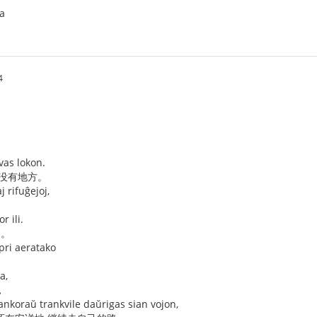
ka
4
avas lokon.
也没有地方。
j rifuĝejoj,
r ili.
们。
ri aeratako
a,
，
j ankoraŭ trankvile daŭrigas sian vojon,