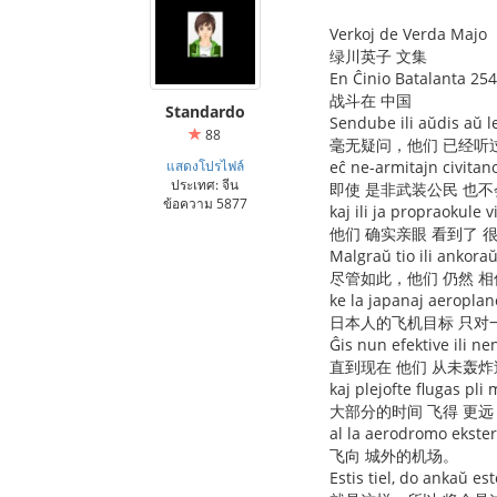
Verkoj de Verda Majo
绿川英子 文集
En Ĉinio Batalanta 254
战斗在 中国
Standardo
Sendube ili aŭdis aŭ l
88
毫无疑问，他们 已经听
แสดงโปรไฟล์
eĉ ne-armitajn civitan
ประเทศ: จีน
即使 是非武装公民 也不
ข้อความ 5877
kaj ili ja propraokule 
他们 确实亲眼 看到了 
Malgraŭ tio ili ankora
尽管如此，他们 仍然 相
ke la japanaj aeroplano
日本人的飞机目标 只对
Ĝis nun efektive ili 
直到现在 他们 从未轰炸
kaj plejofte flugas pl
大部分的时间 飞得 更远
al la aerodromo ekster
飞向 城外的机场。
Estis tiel, do ankaŭ esto