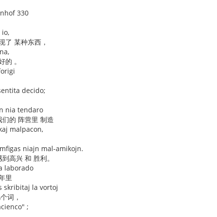
enhof 330
io,
现了 某种东西，
na,
好的 。
origi
它
entita decido;
n nia tendaro
我们的 阵营里 制造
kaj malpacon,
iumfigas niajn mal-amikojn.
感到高兴 和 胜利。
ia laborado
年里
 skribitaj la vortoj
几个词，
cienco" ;