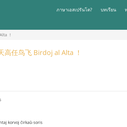
ภาษาเอสเปรันโต?
บทเรียน
lta ！
鸟飞 Birdoj al Alta ！
6
taj korvoj ĉirkaŭ-soris