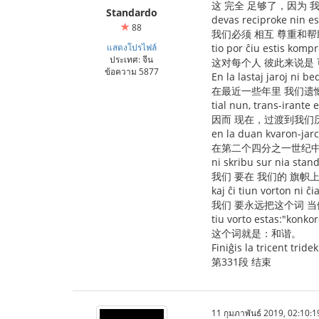
这 完全 足够了，因为 
Standardo
devas reciproke nin est
88
我们必须 相互 尊重和帮
แสดงโปรไฟล์
tio por ĉiu estis komp
ประเทศ: จีน
这对每个人 彼此来说是
ข้อความ 5877
En la lastaj jaroj ni b
在最近一些年里 我们遗憾
tial nun, trans-irante
因而 现在，过渡到我们
en la duan kvaron-jar
在第二个四分之一世纪
ni skribu sur nia stan
我们 要在 我们的 旗帜
kaj ĉi tiun vorton ni 
我们 要永远把这个词 当
tiu vorto estas:"konkor
这个词就是：和谐。
Finiĝis la tricent trid
第331段 结束
11 กุมภาพันธ์ 2019, 02:10:1