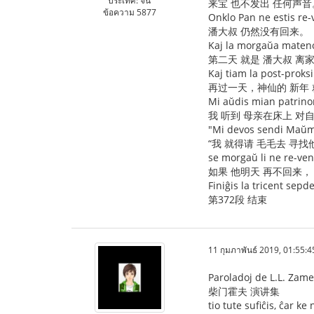
ประเทศ: จีน
来宝 也不发出 任何声音
ข้อความ 5877
Onklo Pan ne estis re-
潘大叔 仍然没有回来。
Kaj la morgaŭa mateno 
第二天 就是 潘大叔 离
Kaj tiam la post-proksi
再过一天，神仙的 新年 
Mi aŭdis mian patrinon d
我 听到 母亲在床上 对
"Mi devos sendi Maŭma
“我 就得请 毛毛去 寻找
se morgaŭ li ne re-ven
如果 他明天 再不回来，
Finiĝis la tricent sepd
第372段 结束
11 กุมภาพันธ์ 2019, 01:55:4
Paroladoj de L.L. Zam
柴门霍夫 演讲集
tio tute sufiĉis, ĉar ke