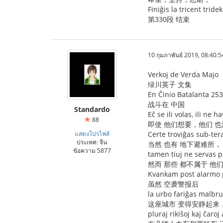
Finiĝis la tricent tride
第330段 结束
10 กุมภาพันธ์ 2019, 08:40:5
Verkoj de Verda Majo
绿川英子 文集
En Ĉinio Batalanta 253
战斗在 中国
Standardo
Eĉ se ili volas, ili ne h
88
即使 他们想要，他们 
แสดงโปรไฟล์
Certe troviĝas sub-tera
ประเทศ: จีน
当然 也有 地下避难所，
ข้อความ 5877
tamen tiuj ne servas po
然而 那些 都不属于 他
Kvankam post alarmo p
虽然 空袭警报后
la urbo fariĝas malbru
这座城市 变得安静起来
pluraj rikiŝoj kaj ĉaro