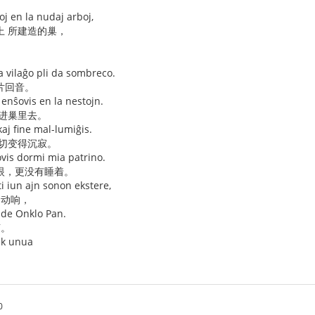
oj en la nudaj arboj,
上 所建造的巢，
 la vilaĝo pli da sombreco.
片回音。
in enŝovis en la nestojn.
钻进巢里去。
kaj fine mal-lumiĝis.
一切变得沉寂。
vis dormi mia patrino.
眼，更没有睡着。
ti iun ajn sonon ekstere,
 动响，
j de Onklo Pan.
声。
dek unua
0