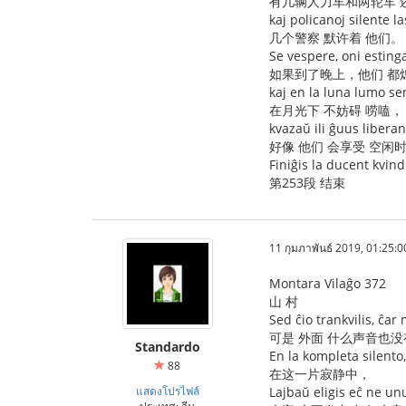
有几辆人力车和两轮车 
kaj policanoj silente la
几个警察 默许着 他们。
Se vespere, oni esting
如果到了晚上，他们 都
kaj en la luna lumo se
在月光下 不妨碍 唠嗑，
kvazaŭ ili ĝuus libera
好像 他们 会享受 空闲
Finiĝis la ducent kvind
第253段 结束
11 กุมภาพันธ์ 2019, 01:25:0
Montara Vilaĝo 372
山 村
Sed ĉio trankvilis, ĉar
可是 外面 什么声音也
Standardo
En la kompleta silento,
88
在这一片寂静中，
แสดงโปรไฟล์
Lajbaŭ eligis eĉ ne un