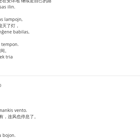
还在安详地 继续走自己的路
sas ilin.
as lampojn,
熄灭了灯，
nĝene babilas,
n tempon.
时间。
ek tria
0
 mankis vento.
没有，连风也停息了。
u bojon.