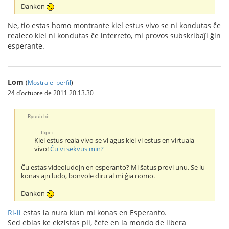
Dankon
Ne, tio estas homo montrante kiel estus vivo se ni kondutas ĉe
realeco kiel ni kondutas ĉe interreto, mi provos subskribaĵi ĝin
esperante.
Lom
(
Mostra el perfil
)
24 d’octubre de 2011 20.13.30
Ryuuichi:
flipe:
Kiel estus reala vivo se vi agus kiel vi estus en virtuala
vivo!
Ĉu vi sekvus min?
Ĉu estas videoludojn en esperanto? Mi ŝatus provi unu. Se iu
konas ajn ludo, bonvole diru al mi ĝia nomo.
Dankon
Ri-li
estas la nura kiun mi konas en Esperanto.
Sed eblas ke ekzistas pli, ĉefe en la mondo de libera