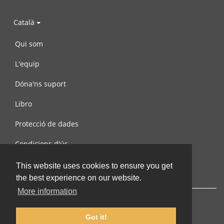
Català
Qui som
L'equip
Dóna'ns suport
Libro
Protecció de dades
Condicions d'ús
Contacta amb nosaltres
This website uses cookies to ensure you get
the best experience on our website.
More information
Got it!