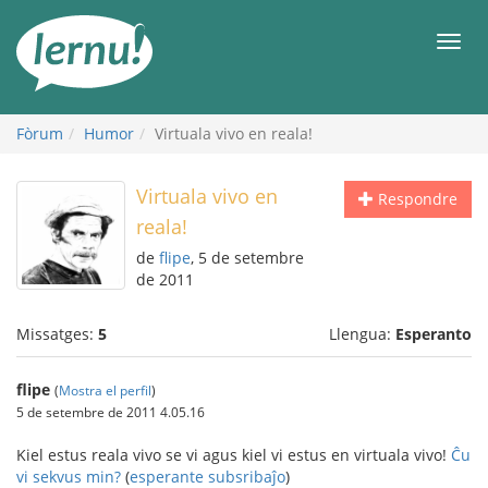
Al
contingut
Men
Fòrum
Humor
Virtuala vivo en reala!
Virtuala vivo en
Respondre
reala!
de
flipe
, 5 de setembre
de 2011
Missatges:
5
Llengua:
Esperanto
flipe
(
Mostra el perfil
)
5 de setembre de 2011 4.05.16
Kiel estus reala vivo se vi agus kiel vi estus en virtuala vivo!
Ĉu
vi sekvus min?
(
esperante subsribaĵo
)