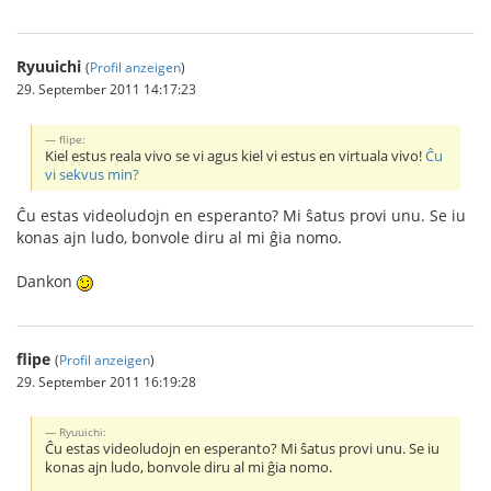
Ryuuichi
(
Profil anzeigen
)
29. September 2011 14:17:23
flipe:
Kiel estus reala vivo se vi agus kiel vi estus en virtuala vivo!
Ĉu
vi sekvus min?
Ĉu estas videoludojn en esperanto? Mi ŝatus provi unu. Se iu
konas ajn ludo, bonvole diru al mi ĝia nomo.
Dankon
flipe
(
Profil anzeigen
)
29. September 2011 16:19:28
Ryuuichi:
Ĉu estas videoludojn en esperanto? Mi ŝatus provi unu. Se iu
konas ajn ludo, bonvole diru al mi ĝia nomo.