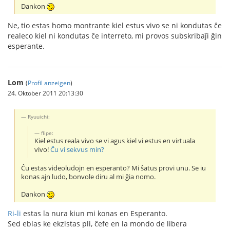
Dankon
Ne, tio estas homo montrante kiel estus vivo se ni kondutas ĉe
realeco kiel ni kondutas ĉe interreto, mi provos subskribaĵi ĝin
esperante.
Lom
(
Profil anzeigen
)
24. Oktober 2011 20:13:30
Ryuuichi:
flipe:
Kiel estus reala vivo se vi agus kiel vi estus en virtuala
vivo!
Ĉu vi sekvus min?
Ĉu estas videoludojn en esperanto? Mi ŝatus provi unu. Se iu
konas ajn ludo, bonvole diru al mi ĝia nomo.
Dankon
Ri-li
estas la nura kiun mi konas en Esperanto.
Sed eblas ke ekzistas pli, ĉefe en la mondo de libera