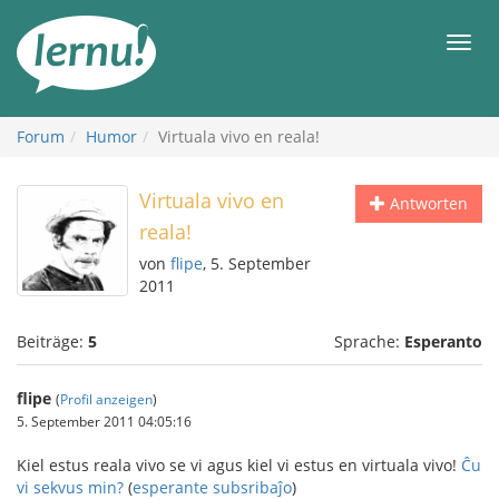
Zum
Inhalt
Men
Forum
Humor
Virtuala vivo en reala!
Virtuala vivo en
Antworten
reala!
von
flipe
, 5. September
2011
Beiträge:
5
Sprache:
Esperanto
flipe
(
Profil anzeigen
)
5. September 2011 04:05:16
Kiel estus reala vivo se vi agus kiel vi estus en virtuala vivo!
Ĉu
vi sekvus min?
(
esperante subsribaĵo
)