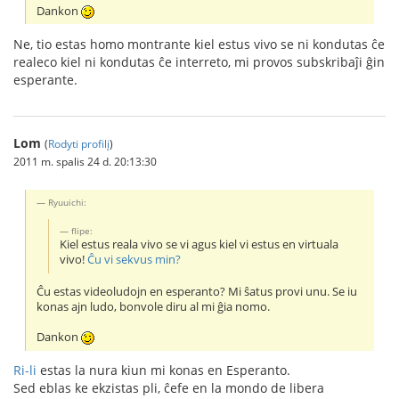
Dankon
Ne, tio estas homo montrante kiel estus vivo se ni kondutas ĉe
realeco kiel ni kondutas ĉe interreto, mi provos subskribaĵi ĝin
esperante.
Lom
(
Rodyti profilį
)
2011 m. spalis 24 d. 20:13:30
Ryuuichi:
flipe:
Kiel estus reala vivo se vi agus kiel vi estus en virtuala
vivo!
Ĉu vi sekvus min?
Ĉu estas videoludojn en esperanto? Mi ŝatus provi unu. Se iu
konas ajn ludo, bonvole diru al mi ĝia nomo.
Dankon
Ri-li
estas la nura kiun mi konas en Esperanto.
Sed eblas ke ekzistas pli, ĉefe en la mondo de libera