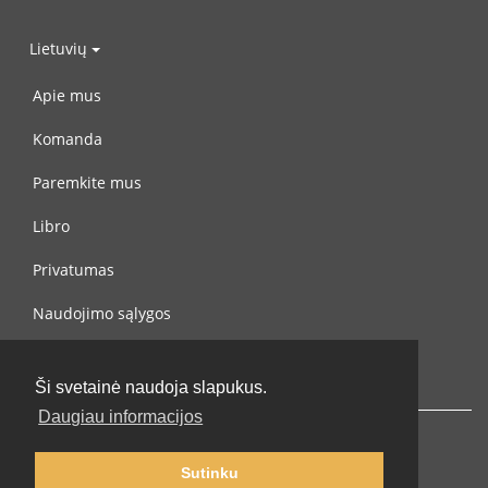
Lietuvių
Apie mus
Komanda
Paremkite mus
Libro
Privatumas
Naudojimo sąlygos
Susisiekite su mumis
Ši svetainė naudoja slapukus.
Daugiau informacijos
Sutinku