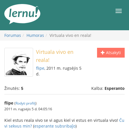
Į
turinį
Meni
Forumas
Humoras
Virtuala vivo en reala!
Virtuala vivo en
Atsakyti
reala!
flipe
, 2011 m. rugsėjis 5
d.
Žinutės:
5
Kalba:
Esperanto
flipe
(
Rodyti profilį
)
2011 m. rugsėjis 5 d. 04:05:16
Kiel estus reala vivo se vi agus kiel vi estus en virtuala vivo!
Ĉu
vi sekvus min?
(
esperante subsribaĵo
)