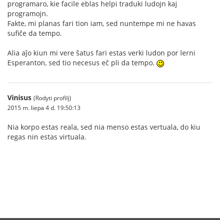
programaro, kie facile eblas helpi traduki ludojn kaj
programojn.
Fakte, mi planas fari tion iam, sed nuntempe mi ne havas
sufiĉe da tempo.
Alia aĵo kiun mi vere ŝatus fari estas verki ludon por lerni
Esperanton, sed tio necesus eĉ pli da tempo.
Vinisus
(Rodyti profilį)
2015 m. liepa 4 d. 19:50:13
Nia korpo estas reala, sed nia menso estas vertuala, do kiu
regas nin estas virtuala.