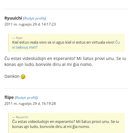
Ryuuichi
(
Rodyti profilį
)
2011 m. rugsėjis 29 d. 14:17:23
flipe:
Kiel estus reala vivo se vi agus kiel vi estus en virtuala vivo!
Ĉu
vi sekvus min?
Ĉu estas videoludojn en esperanto? Mi ŝatus provi unu. Se iu
konas ajn ludo, bonvole diru al mi ĝia nomo.
Dankon
flipe
(
Rodyti profilį
)
2011 m. rugsėjis 29 d. 16:19:28
Ryuuichi:
Ĉu estas videoludojn en esperanto? Mi ŝatus provi unu. Se iu
konas ajn ludo, bonvole diru al mi ĝia nomo.