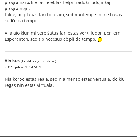
programaro, kie facile eblas helpi traduki ludojn kaj
programojn.
Fakte, mi planas fari tion iam, sed nuntempe mi ne havas
sufiĉe da tempo.
Alia aĵo kiun mi vere ŝatus fari estas verki ludon por lerni
Esperanton, sed tio necesus eĉ pli da tempo.
Vinisus
(Profil megtekintése)
2015. július 4. 19:50:13
Nia korpo estas reala, sed nia menso estas vertuala, do kiu
regas nin estas virtuala.