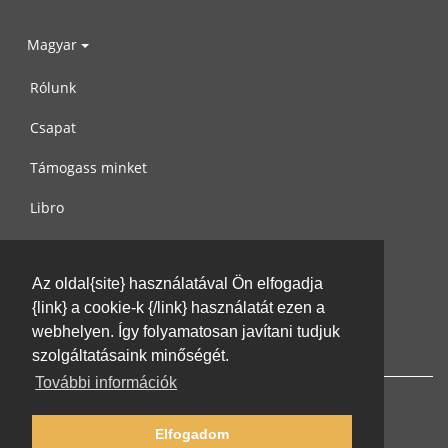
Magyar
Rólunk
Csapat
Támogass minket
Libro
Adatvédelem
Az oldal{site} használatával Ön elfogadja
Használati feltételek
{link} a cookie-k {/link} használatát ezen a
Írj nekünk
webhelyen. Így folyamatosan javítani tudjuk
szolgáltatásaink minőségét.
További információk
Elfogadom