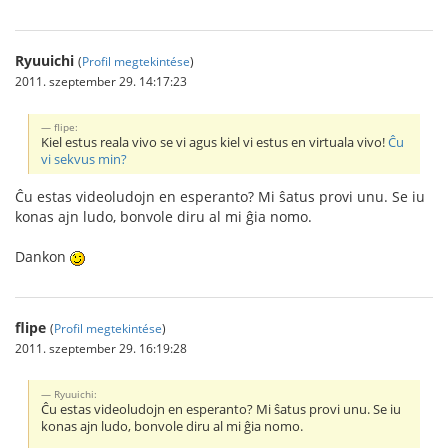
Ryuuichi
(
Profil megtekintése
)
2011. szeptember 29. 14:17:23
flipe:
Kiel estus reala vivo se vi agus kiel vi estus en virtuala vivo!
Ĉu
vi sekvus min?
Ĉu estas videoludojn en esperanto? Mi ŝatus provi unu. Se iu
konas ajn ludo, bonvole diru al mi ĝia nomo.
Dankon
flipe
(
Profil megtekintése
)
2011. szeptember 29. 16:19:28
Ryuuichi:
Ĉu estas videoludojn en esperanto? Mi ŝatus provi unu. Se iu
konas ajn ludo, bonvole diru al mi ĝia nomo.