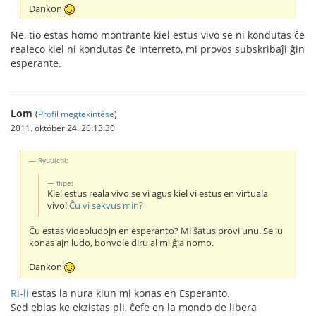
Dankon
Ne, tio estas homo montrante kiel estus vivo se ni kondutas ĉe
realeco kiel ni kondutas ĉe interreto, mi provos subskribaĵi ĝin
esperante.
Lom
(
Profil megtekintése
)
2011. október 24. 20:13:30
Ryuuichi:
flipe:
Kiel estus reala vivo se vi agus kiel vi estus en virtuala
vivo!
Ĉu vi sekvus min?
Ĉu estas videoludojn en esperanto? Mi ŝatus provi unu. Se iu
konas ajn ludo, bonvole diru al mi ĝia nomo.
Dankon
Ri-li
estas la nura kiun mi konas en Esperanto.
Sed eblas ke ekzistas pli, ĉefe en la mondo de libera