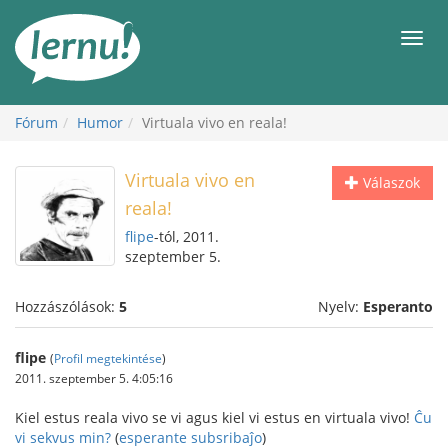
Tartalom
Men
Fórum
Humor
Virtuala vivo en reala!
Virtuala vivo en
Válaszok
reala!
flipe
-tól, 2011.
szeptember 5.
Hozzászólások:
5
Nyelv:
Esperanto
flipe
(
Profil megtekintése
)
2011. szeptember 5. 4:05:16
Kiel estus reala vivo se vi agus kiel vi estus en virtuala vivo!
Ĉu
vi sekvus min?
(
esperante subsribaĵo
)