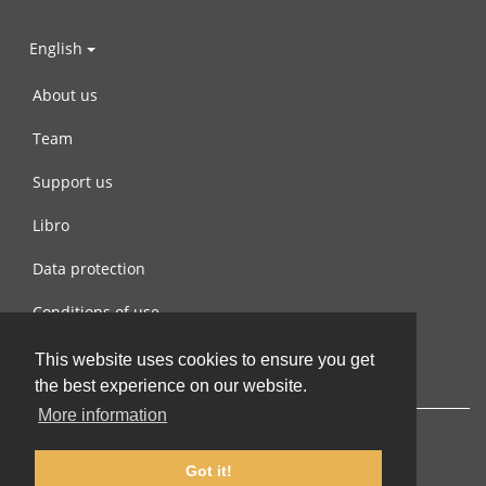
English
About us
Team
Support us
Libro
Data protection
Conditions of use
Contact us
This website uses cookies to ensure you get
the best experience on our website.
More information
Got it!