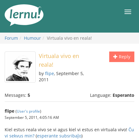
Skip
to
Men
the
content
Forum
Humour
Virtuala vivo en reala!
Virtuala vivo en
Reply
reala!
by
flipe
, September 5,
2011
Messages:
5
Language:
Esperanto
flipe
(
User's profile
)
September 5, 2011, 4:05:16 AM
Kiel estus reala vivo se vi agus kiel vi estus en virtuala vivo!
Ĉu
vi sekvus min?
(
esperante subsribaĵo
)