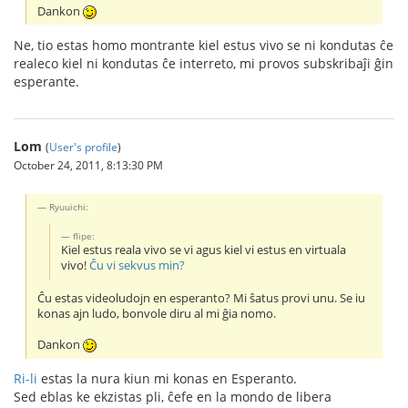
Dankon
Ne, tio estas homo montrante kiel estus vivo se ni kondutas ĉe
realeco kiel ni kondutas ĉe interreto, mi provos subskribaĵi ĝin
esperante.
Lom
(
User's profile
)
October 24, 2011, 8:13:30 PM
Ryuuichi:
flipe:
Kiel estus reala vivo se vi agus kiel vi estus en virtuala
vivo!
Ĉu vi sekvus min?
Ĉu estas videoludojn en esperanto? Mi ŝatus provi unu. Se iu
konas ajn ludo, bonvole diru al mi ĝia nomo.
Dankon
Ri-li
estas la nura kiun mi konas en Esperanto.
Sed eblas ke ekzistas pli, ĉefe en la mondo de libera