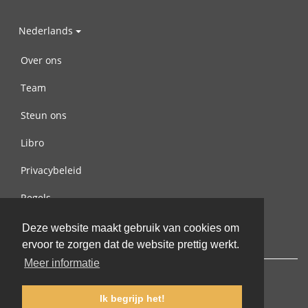
Nederlands
Over ons
Team
Steun ons
Libro
Privacybeleid
Regels
Contact met ons opnemen
Deze website maakt gebruik van cookies om
ervoor te zorgen dat de website prettig werkt.
Meer informatie
Ik begrijp het!