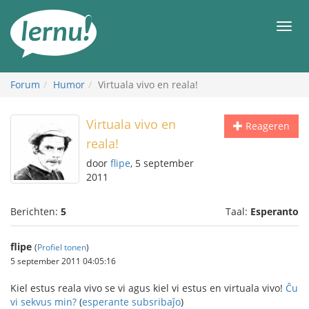
Naar
de
Men
inhoud
Forum
Humor
Virtuala vivo en reala!
Virtuala vivo en
Reageren
reala!
door
flipe
, 5 september
2011
Berichten:
5
Taal:
Esperanto
flipe
(
Profiel tonen
)
5 september 2011 04:05:16
Kiel estus reala vivo se vi agus kiel vi estus en virtuala vivo!
Ĉu
vi sekvus min?
(
esperante subsribaĵo
)