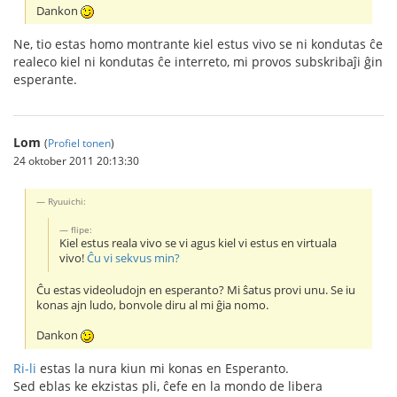
Dankon
Ne, tio estas homo montrante kiel estus vivo se ni kondutas ĉe
realeco kiel ni kondutas ĉe interreto, mi provos subskribaĵi ĝin
esperante.
Lom
(
Profiel tonen
)
24 oktober 2011 20:13:30
Ryuuichi:
flipe:
Kiel estus reala vivo se vi agus kiel vi estus en virtuala
vivo!
Ĉu vi sekvus min?
Ĉu estas videoludojn en esperanto? Mi ŝatus provi unu. Se iu
konas ajn ludo, bonvole diru al mi ĝia nomo.
Dankon
Ri-li
estas la nura kiun mi konas en Esperanto.
Sed eblas ke ekzistas pli, ĉefe en la mondo de libera