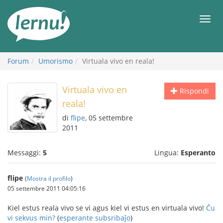
Vai
all’indice
Men
Forum
Umorismo
Virtuala vivo en reala!
Virtuala vivo en
Rispondi
reala!
di
flipe
, 05 settembre
2011
Messaggi:
5
Lingua:
Esperanto
flipe
(
Mostra il profilo
)
05 settembre 2011 04:05:16
Kiel estus reala vivo se vi agus kiel vi estus en virtuala vivo!
Ĉu
vi sekvus min?
(
esperante subsribaĵo
)