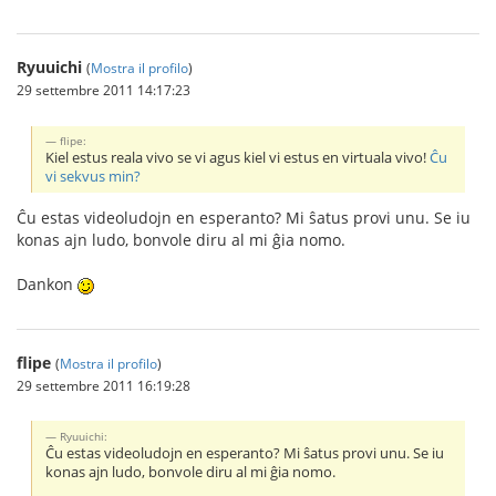
Ryuuichi
(
Mostra il profilo
)
29 settembre 2011 14:17:23
flipe:
Kiel estus reala vivo se vi agus kiel vi estus en virtuala vivo!
Ĉu
vi sekvus min?
Ĉu estas videoludojn en esperanto? Mi ŝatus provi unu. Se iu
konas ajn ludo, bonvole diru al mi ĝia nomo.
Dankon
flipe
(
Mostra il profilo
)
29 settembre 2011 16:19:28
Ryuuichi:
Ĉu estas videoludojn en esperanto? Mi ŝatus provi unu. Se iu
konas ajn ludo, bonvole diru al mi ĝia nomo.