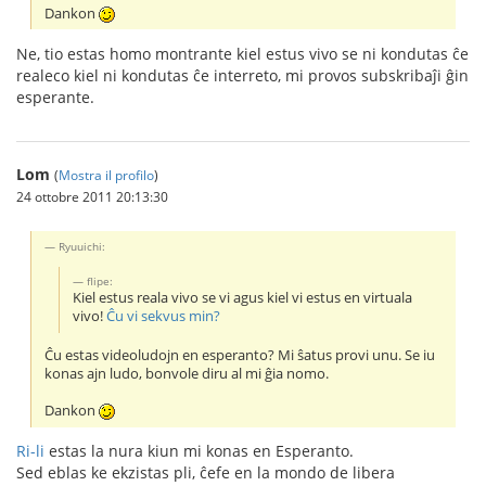
Dankon
Ne, tio estas homo montrante kiel estus vivo se ni kondutas ĉe
realeco kiel ni kondutas ĉe interreto, mi provos subskribaĵi ĝin
esperante.
Lom
(
Mostra il profilo
)
24 ottobre 2011 20:13:30
Ryuuichi:
flipe:
Kiel estus reala vivo se vi agus kiel vi estus en virtuala
vivo!
Ĉu vi sekvus min?
Ĉu estas videoludojn en esperanto? Mi ŝatus provi unu. Se iu
konas ajn ludo, bonvole diru al mi ĝia nomo.
Dankon
Ri-li
estas la nura kiun mi konas en Esperanto.
Sed eblas ke ekzistas pli, ĉefe en la mondo de libera