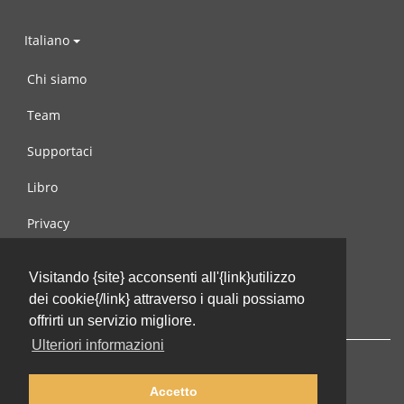
Italiano
Chi siamo
Team
Supportaci
Libro
Privacy
Condizioni d’uso
Visitando {site} acconsenti all'{link}utilizzo
Contattaci
dei cookie{/link} attraverso i quali possiamo
offrirti un servizio migliore.
Ulteriori informazioni
Accetto