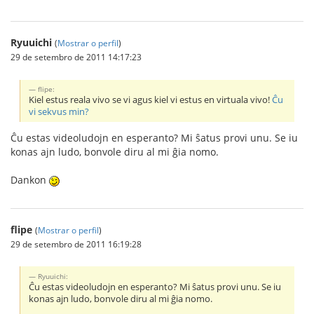
Ryuuichi
(
Mostrar o perfil
)
29 de setembro de 2011 14:17:23
flipe:
Kiel estus reala vivo se vi agus kiel vi estus en virtuala vivo!
Ĉu
vi sekvus min?
Ĉu estas videoludojn en esperanto? Mi ŝatus provi unu. Se iu
konas ajn ludo, bonvole diru al mi ĝia nomo.
Dankon
flipe
(
Mostrar o perfil
)
29 de setembro de 2011 16:19:28
Ryuuichi:
Ĉu estas videoludojn en esperanto? Mi ŝatus provi unu. Se iu
konas ajn ludo, bonvole diru al mi ĝia nomo.