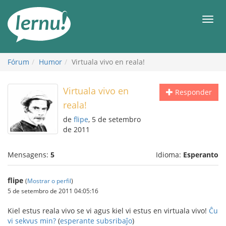
Ir
ao
Men
conteúdo
Fórum
Humor
Virtuala vivo en reala!
Virtuala vivo en
Responder
reala!
de
flipe
, 5 de setembro
de 2011
Mensagens:
5
Idioma:
Esperanto
flipe
(
Mostrar o perfil
)
5 de setembro de 2011 04:05:16
Kiel estus reala vivo se vi agus kiel vi estus en virtuala vivo!
Ĉu
vi sekvus min?
(
esperante subsribaĵo
)