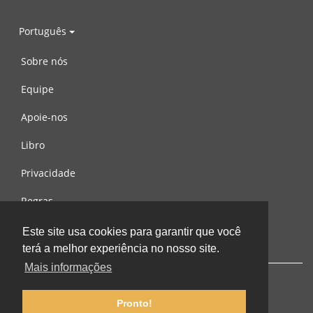
Português
Sobre nós
Equipe
Apoie-nos
Libro
Privacidade
Regras
Contacte-nos
Este site usa cookies para garantir que você
terá a melhor experiência no nosso site.
Mais informações
Pronto!