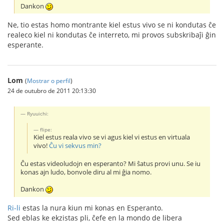
Dankon
Ne, tio estas homo montrante kiel estus vivo se ni kondutas ĉe
realeco kiel ni kondutas ĉe interreto, mi provos subskribaĵi ĝin
esperante.
Lom
(
Mostrar o perfil
)
24 de outubro de 2011 20:13:30
Ryuuichi:
flipe:
Kiel estus reala vivo se vi agus kiel vi estus en virtuala
vivo!
Ĉu vi sekvus min?
Ĉu estas videoludojn en esperanto? Mi ŝatus provi unu. Se iu
konas ajn ludo, bonvole diru al mi ĝia nomo.
Dankon
Ri-li
estas la nura kiun mi konas en Esperanto.
Sed eblas ke ekzistas pli, ĉefe en la mondo de libera