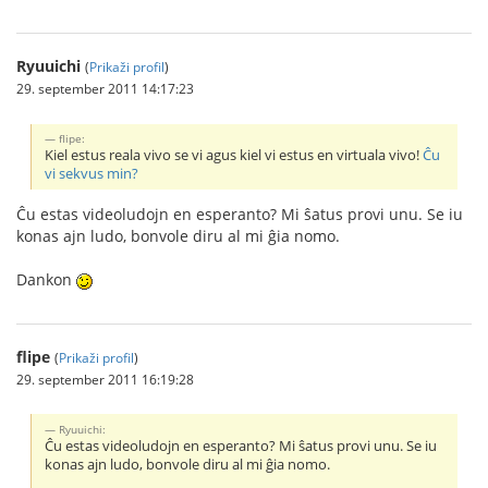
Ryuuichi
(
Prikaži profil
)
29. september 2011 14:17:23
flipe:
Kiel estus reala vivo se vi agus kiel vi estus en virtuala vivo!
Ĉu
vi sekvus min?
Ĉu estas videoludojn en esperanto? Mi ŝatus provi unu. Se iu
konas ajn ludo, bonvole diru al mi ĝia nomo.
Dankon
flipe
(
Prikaži profil
)
29. september 2011 16:19:28
Ryuuichi:
Ĉu estas videoludojn en esperanto? Mi ŝatus provi unu. Se iu
konas ajn ludo, bonvole diru al mi ĝia nomo.