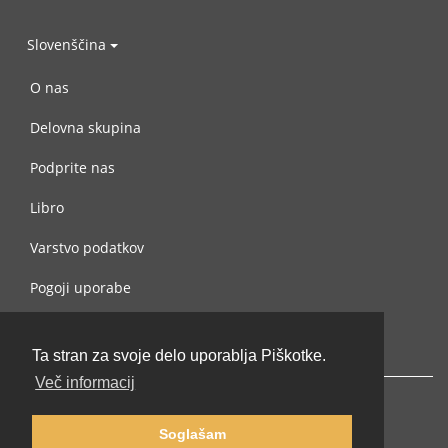
Slovenščina
O nas
Delovna skupina
Podprite nas
Libro
Varstvo podatkov
Pogoji uporabe
Navežite stik z nami
Ta stran za svoje delo uporablja Piškotke.
Več informacij
Soglašam