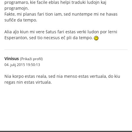
programaro, kie facile eblas helpi traduki ludojn kaj
programojn.
Fakte, mi planas fari tion iam, sed nuntempe mi ne havas
sufiĉe da tempo.
Alia aĵo kiun mi vere ŝatus fari estas verki ludon por lerni
Esperanton, sed tio necesus eĉ pli da tempo.
Vinisus
(Prikaži profil)
04. julij 2015 19:50:13
Nia korpo estas reala, sed nia menso estas vertuala, do kiu
regas nin estas virtuala.