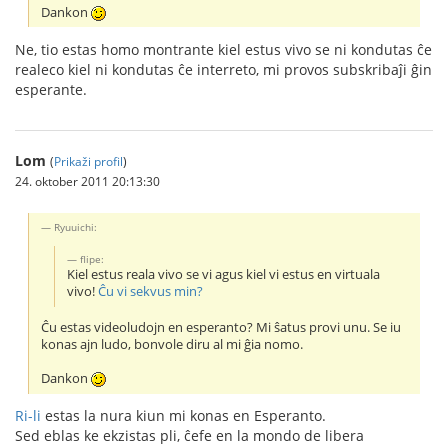
Dankon
Ne, tio estas homo montrante kiel estus vivo se ni kondutas ĉe
realeco kiel ni kondutas ĉe interreto, mi provos subskribaĵi ĝin
esperante.
Lom
(
Prikaži profil
)
24. oktober 2011 20:13:30
Ryuuichi:
flipe:
Kiel estus reala vivo se vi agus kiel vi estus en virtuala
vivo!
Ĉu vi sekvus min?
Ĉu estas videoludojn en esperanto? Mi ŝatus provi unu. Se iu
konas ajn ludo, bonvole diru al mi ĝia nomo.
Dankon
Ri-li
estas la nura kiun mi konas en Esperanto.
Sed eblas ke ekzistas pli, ĉefe en la mondo de libera