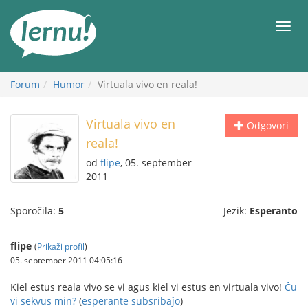
K
vsebini
Meni
Forum
Humor
Virtuala vivo en reala!
Virtuala vivo en
Odgovori
reala!
od
flipe
, 05. september
2011
Sporočila:
5
Jezik:
Esperanto
flipe
(
Prikaži profil
)
05. september 2011 04:05:16
Kiel estus reala vivo se vi agus kiel vi estus en virtuala vivo!
Ĉu
vi sekvus min?
(
esperante subsribaĵo
)