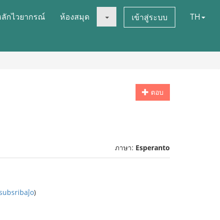
หลักไวยากรณ์
ห้องสมุด
TH
เข้าสู่ระบบ
ตอบ
ภาษา:
Esperanto
subsribaĵo
)