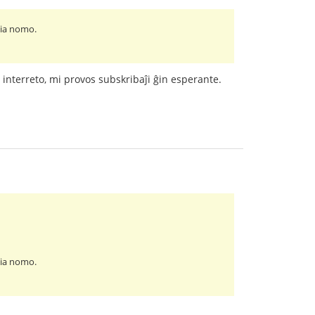
ĝia nomo.
 interreto, mi provos subskribaĵi ĝin esperante.
ĝia nomo.