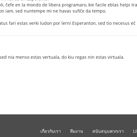
pli, ĉefe en la mondo de libera programaro, kie facile eblas helpi t
tion iam, sed nuntempe mi ne havas sufiĉe da tempo.
ŝatus fari estas verki ludon por lerni Esperanton, sed tio necesus eĉ
sed nia menso estas vertuala, do kiu regas nin estas virtuala.
เกี่ยวกับเรา
ทีมงาน
สนับสนุนพวกเรา
L