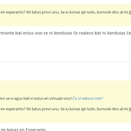
 en esperanto? Mi ŝatus provi unu. Se iu konas ajn ludo, bonvole diru al mi 
trante kiel estus vivo se ni kondutas ĉe realeco kiel ni kondutas ĉe
ivo se vi agus kiel vi estus en virtuala vivo!
Ĉu vi sekvus min?
 en esperanto? Mi ŝatus provi unu. Se iu konas ajn ludo, bonvole diru al mi 
n mi konas en Esperanto.