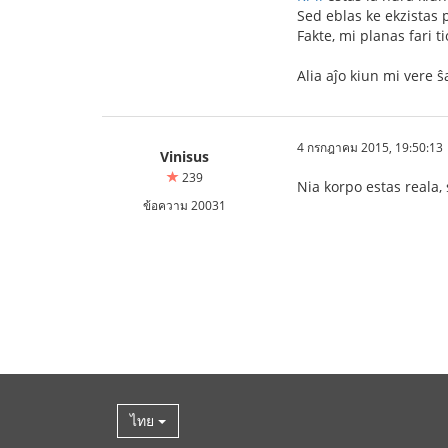
Sed eblas ke ekzistas 
Fakte, mi planas fari 
Alia aĵo kiun mi vere 
4 กรกฎาคม 2015, 19:50:13
Vinisus
239
Nia korpo estas reala, 
ข้อความ 20031
ไทย