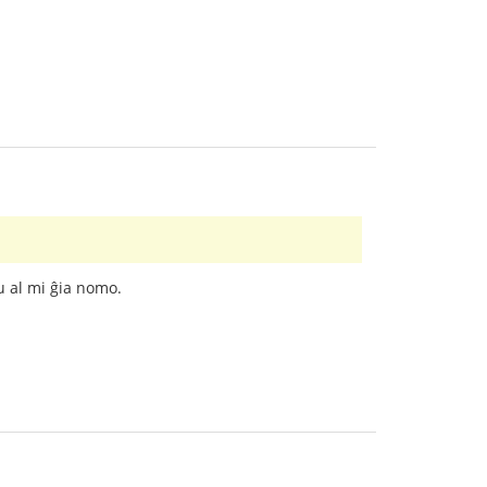
u al mi ĝia nomo.