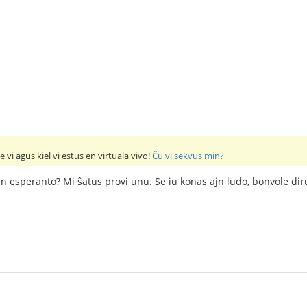
e vi agus kiel vi estus en virtuala vivo!
Ĉu vi sekvus min?
n esperanto? Mi ŝatus provi unu. Se iu konas ajn ludo, bonvole dir