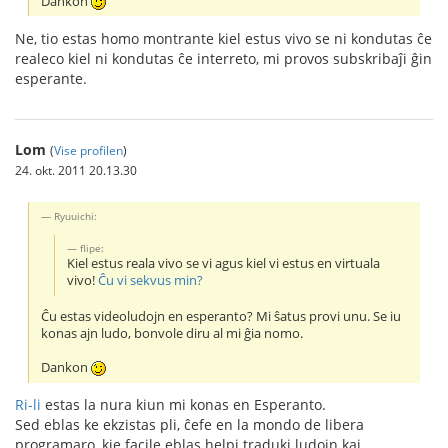
Dankon
Ne, tio estas homo montrante kiel estus vivo se ni kondutas ĉe
realeco kiel ni kondutas ĉe interreto, mi provos subskribaĵi ĝin
esperante.
Lom
(
Vise profilen
)
24. okt. 2011 20.13.30
Ryuuichi:
flipe:
Kiel estus reala vivo se vi agus kiel vi estus en virtuala
vivo!
Ĉu vi sekvus min?
Ĉu estas videoludojn en esperanto? Mi ŝatus provi unu. Se iu
konas ajn ludo, bonvole diru al mi ĝia nomo.
Dankon
Ri-li
estas la nura kiun mi konas en Esperanto.
Sed eblas ke ekzistas pli, ĉefe en la mondo de libera
programaro, kie facile eblas helpi traduki ludojn kaj