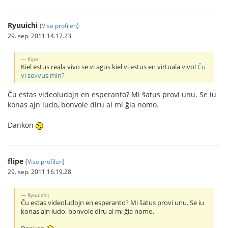
Ryuuichi
(
Vise profilen
)
29. sep. 2011 14.17.23
flipe:
Kiel estus reala vivo se vi agus kiel vi estus en virtuala vivo!
Ĉu
vi sekvus min?
Ĉu estas videoludojn en esperanto? Mi ŝatus provi unu. Se iu
konas ajn ludo, bonvole diru al mi ĝia nomo.
Dankon
flipe
(
Vise profilen
)
29. sep. 2011 16.19.28
Ryuuichi:
Ĉu estas videoludojn en esperanto? Mi ŝatus provi unu. Se iu
konas ajn ludo, bonvole diru al mi ĝia nomo.