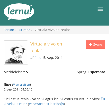
Til
indholdet
Men
Forum
Humor
Virtuala vivo en reala!
Virtuala vivo en
Svare
reala!
af
flipe
, 5. sep. 2011
Meddelelser:
5
Sprog:
Esperanto
flipe
(
Vise profilen
)
5. sep. 2011 04.05.16
Kiel estus reala vivo se vi agus kiel vi estus en virtuala vivo!
Ĉu
vi sekvus min?
(
esperante subsribaĵo
)