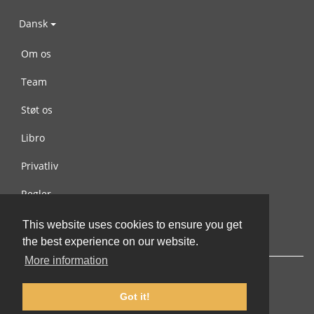
Dansk
Om os
Team
Støt os
Libro
Privatliv
Regler
Kontakt os
This website uses cookies to ensure you get
the best experience on our website.
More information
Got it!
© 2002-2026 lernu.net |
Impressum