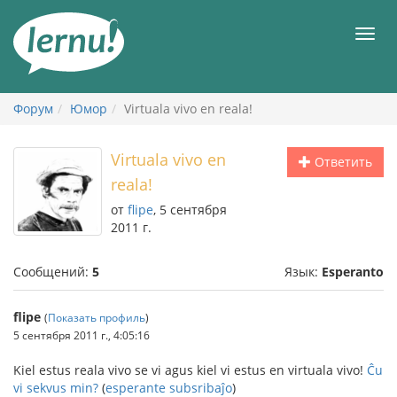
К
содержанию
Мен
Форум
Юмор
Virtuala vivo en reala!
Virtuala vivo en
Ответить
reala!
от
flipe
, 5 сентября
2011 г.
Сообщений:
5
Язык:
Esperanto
flipe
(
Показать профиль
)
5 сентября 2011 г., 4:05:16
Kiel estus reala vivo se vi agus kiel vi estus en virtuala vivo!
Ĉu
vi sekvus min?
(
esperante subsribaĵo
)