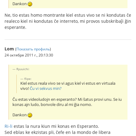
Dankon
Ne, tio estas homo montrante kiel estus vivo se ni kondutas ĉe
realeco kiel ni kondutas ĉe interreto, mi provos subskribaĵi ĝin
esperante.
Lom
(
Показать профиль
)
24 октября 2011 г., 20:13:30
Ryuuichi:
flipe:
Kiel estus reala vivo se vi agus kiel vi estus en virtuala
vivo!
Ĉu vi sekvus min?
Ĉu estas videoludojn en esperanto? Mi ŝatus provi unu. Se iu
konas ajn ludo, bonvole diru al mi ĝia nomo.
Dankon
Ri-li
estas la nura kiun mi konas en Esperanto.
Sed eblas ke ekzistas pli, ĉefe en la mondo de libera