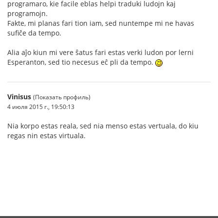
programaro, kie facile eblas helpi traduki ludojn kaj
programojn.
Fakte, mi planas fari tion iam, sed nuntempe mi ne havas
sufiĉe da tempo.
Alia aĵo kiun mi vere ŝatus fari estas verki ludon por lerni
Esperanton, sed tio necesus eĉ pli da tempo.
Vinisus
(Показать профиль)
4 июля 2015 г., 19:50:13
Nia korpo estas reala, sed nia menso estas vertuala, do kiu
regas nin estas virtuala.