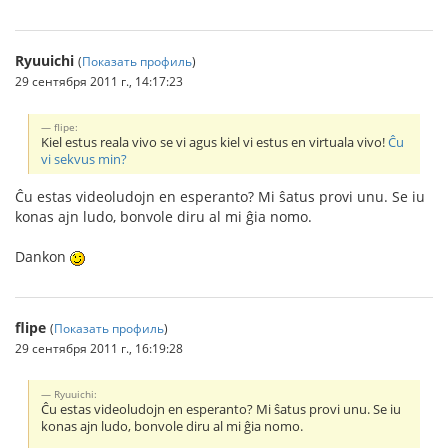
Ryuuichi
(
Показать профиль
)
29 сентября 2011 г., 14:17:23
flipe:
Kiel estus reala vivo se vi agus kiel vi estus en virtuala vivo!
Ĉu
vi sekvus min?
Ĉu estas videoludojn en esperanto? Mi ŝatus provi unu. Se iu
konas ajn ludo, bonvole diru al mi ĝia nomo.
Dankon
flipe
(
Показать профиль
)
29 сентября 2011 г., 16:19:28
Ryuuichi:
Ĉu estas videoludojn en esperanto? Mi ŝatus provi unu. Se iu
konas ajn ludo, bonvole diru al mi ĝia nomo.