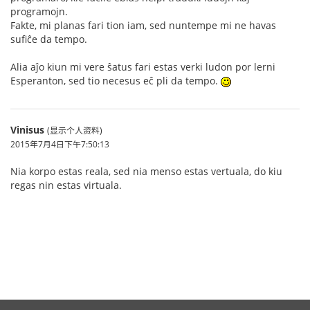
programojn.
Fakte, mi planas fari tion iam, sed nuntempe mi ne havas
sufiĉe da tempo.
Alia aĵo kiun mi vere ŝatus fari estas verki ludon por lerni
Esperanton, sed tio necesus eĉ pli da tempo.
Vinisus
(显示个人资料)
2015年7月4日下午7:50:13
Nia korpo estas reala, sed nia menso estas vertuala, do kiu
regas nin estas virtuala.