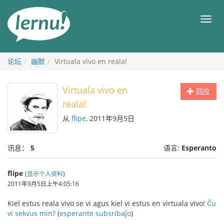
去
目
目
錄
录
頁
论坛
幽默
Virtuala vivo en reala!
Virtuala vivo en
回应
reala!
从
flipe
, 2011年9月5日
讯息：
5
语言:
Esperanto
flipe
(
显示个人资料
)
2011年9月5日上午4:05:16
Kiel estus reala vivo se vi agus kiel vi estus en virtuala vivo!
Ĉu
vi sekvus min?
(
esperante subsribaĵo
)