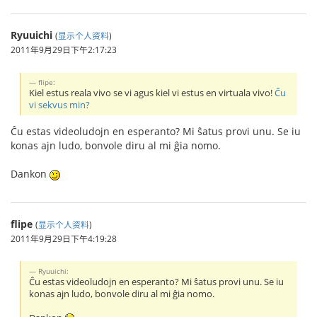
Ryuuichi
(
显示个人资料
)
2011年9月29日下午2:17:23
flipe:
Kiel estus reala vivo se vi agus kiel vi estus en virtuala vivo!
Ĉu
vi sekvus min?
Ĉu estas videoludojn en esperanto? Mi ŝatus provi unu. Se iu
konas ajn ludo, bonvole diru al mi ĝia nomo.
Dankon
flipe
(
显示个人资料
)
2011年9月29日下午4:19:28
Ryuuichi:
Ĉu estas videoludojn en esperanto? Mi ŝatus provi unu. Se iu
konas ajn ludo, bonvole diru al mi ĝia nomo.