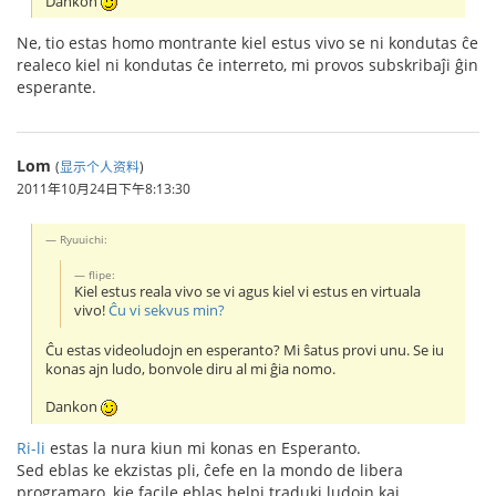
Dankon
Ne, tio estas homo montrante kiel estus vivo se ni kondutas ĉe
realeco kiel ni kondutas ĉe interreto, mi provos subskribaĵi ĝin
esperante.
Lom
(
显示个人资料
)
2011年10月24日下午8:13:30
Ryuuichi:
flipe:
Kiel estus reala vivo se vi agus kiel vi estus en virtuala
vivo!
Ĉu vi sekvus min?
Ĉu estas videoludojn en esperanto? Mi ŝatus provi unu. Se iu
konas ajn ludo, bonvole diru al mi ĝia nomo.
Dankon
Ri-li
estas la nura kiun mi konas en Esperanto.
Sed eblas ke ekzistas pli, ĉefe en la mondo de libera
programaro, kie facile eblas helpi traduki ludojn kaj