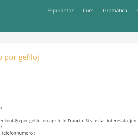
Esperanto?
Curs
Gramàtica
 por gefiloj
07
kontiĝo por gefiloj en aprilo in Francio. Si vi estas interesata, jen
r.
en telefonnumero :