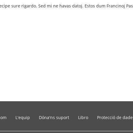
ecipe sure rigardo. Sed mi ne havas datoj. Estos dum Francinoj Pask
som
L'equip
Dóna'ns suport
Libro
Protecció de dade