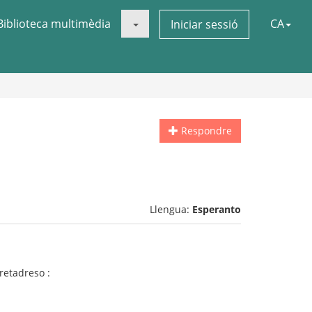
Biblioteca multimèdia
CA
Iniciar sessió
Respondre
Llengua:
Esperanto
 retadreso :