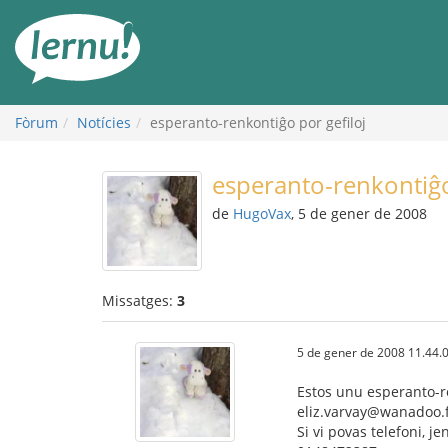
Al
contingut
Fòrum
Notícies
esperanto-renkontiĝo por gefiloj
esperanto-renkontiĝo
de
HugoVax
, 5 de gener de 2008
Missatges:
3
5 de gener de 2008 11.44.
Estos unu esperanto-ren
eliz.varvay@wanadoo.f
Si vi povas telefoni, j