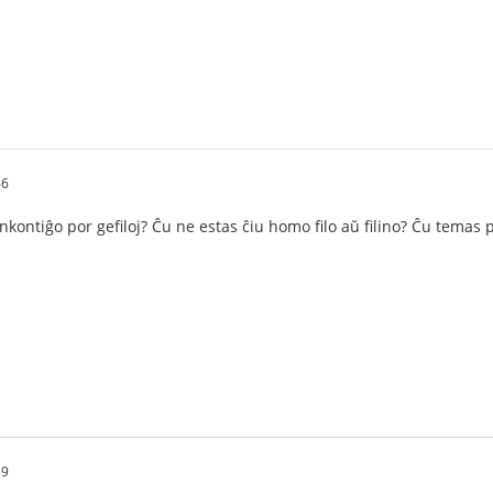
46
nkontiĝo por gefiloj? Ĉu ne estas ĉiu homo filo aŭ filino? Ĉu temas 
59