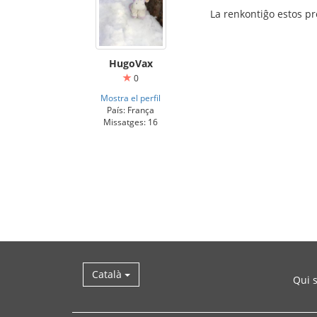
La renkontiĝo estos pr
HugoVax
0
Mostra el perfil
País: França
Missatges: 16
Català
Qui 