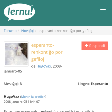
Al
la
Men
enhavo
Forumo
Novaĵoj
esperanto-renkontiĝo por gefiloj
esperanto-
Respondi
renkontiĝo por
gefiloj
de
HugoVax
, 2008-
januaro-05
Mesaĝoj:
3
Lingvo:
Esperanto
HugoVax
(
Montri la profilon
)
2008-januaro-05 11:44:07
Estos unu esperanto-renkontiĝo por gefiloj en aprilo in