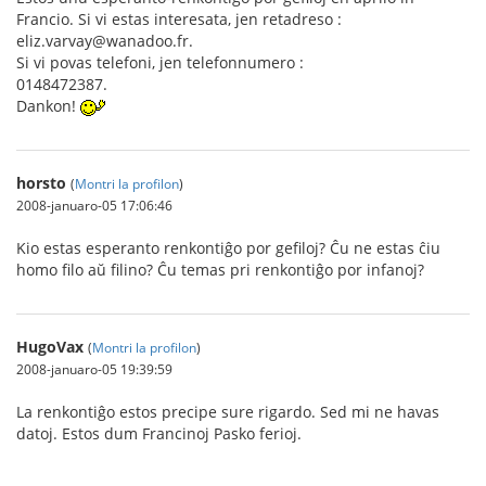
Francio. Si vi estas interesata, jen retadreso :
eliz.varvay@wanadoo.fr.
Si vi povas telefoni, jen telefonnumero :
0148472387.
Dankon!
horsto
(
Montri la profilon
)
2008-januaro-05 17:06:46
Kio estas esperanto renkontiĝo por gefiloj? Ĉu ne estas ĉiu
homo filo aŭ filino? Ĉu temas pri renkontiĝo por infanoj?
HugoVax
(
Montri la profilon
)
2008-januaro-05 19:39:59
La renkontiĝo estos precipe sure rigardo. Sed mi ne havas
datoj. Estos dum Francinoj Pasko ferioj.