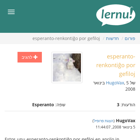
תוכן
עניינים
תפריט
פורום
חדשות
esperanto-renkontiĝo por gefiloj
esperanto-
להגיב
renkontiĝo por
gefiloj
של
HugoVax
, 5 בינואר
2008
הודעות:
3
שפה:
Esperanto
HugoVax
(
הצגת פרופיל
)
5 בינואר 2008, 11:44:07
Estos unu esperanto-renkontiĝo por gefiloj en aprilo in