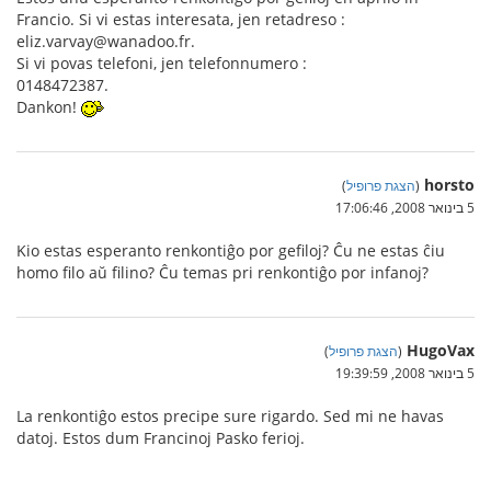
Francio. Si vi estas interesata, jen retadreso :
eliz.varvay@wanadoo.fr.
Si vi povas telefoni, jen telefonnumero :
0148472387.
Dankon!
horsto
(
הצגת פרופיל
)
5 בינואר 2008, 17:06:46
Kio estas esperanto renkontiĝo por gefiloj? Ĉu ne estas ĉiu
homo filo aŭ filino? Ĉu temas pri renkontiĝo por infanoj?
HugoVax
(
הצגת פרופיל
)
5 בינואר 2008, 19:39:59
La renkontiĝo estos precipe sure rigardo. Sed mi ne havas
datoj. Estos dum Francinoj Pasko ferioj.