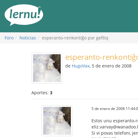
Contenido
Foro
Noticias
esperanto-renkontiĝo por gefiloj
esperanto-renkontiĝo
de
HugoVax
, 5 de enero de 2008
Aportes:
3
5 de enero de 2008 11:44:
Estos unu esperanto-ren
eliz.varvay@wanadoo.f
Si vi povas telefoni, j