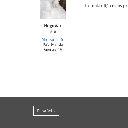
La renkontiĝo estos pr
HugoVax
0
Mostrar perfil
País: Francia
Aportes: 16
Español