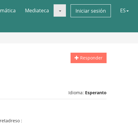
mática
Mediateca
ES
Iniciar sesión
Responder
Idioma:
Esperanto
 retadreso :