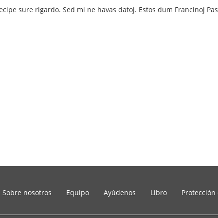
ecipe sure rigardo. Sed mi ne havas datoj. Estos dum Francinoj Pask
Sobre nosotros
Equipo
Ayúdenos
Libro
Protección