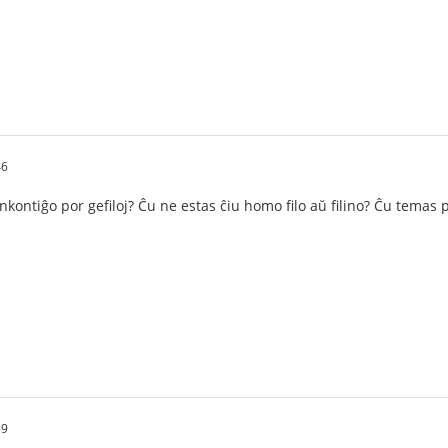
46
nkontiĝo por gefiloj? Ĉu ne estas ĉiu homo filo aŭ filino? Ĉu temas 
59