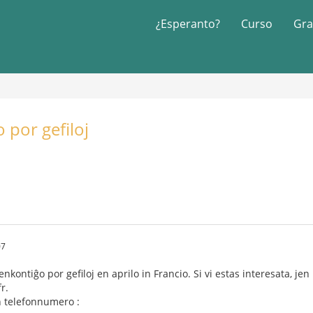
¿Esperanto?
Curso
Gra
 por gefiloj
07
kontiĝo por gefiloj en aprilo in Francio. Si vi estas interesata, jen
r.
en telefonnumero :