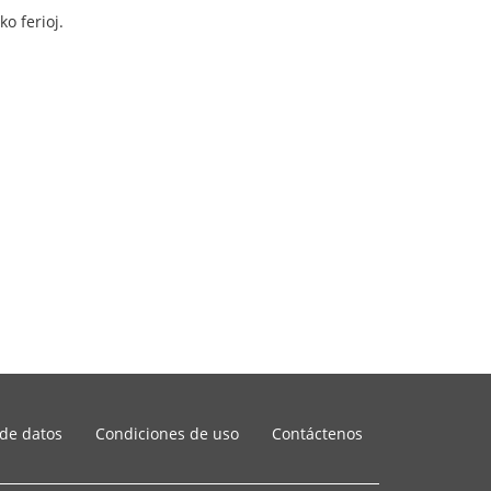
o ferioj.
 de datos
Condiciones de uso
Contáctenos