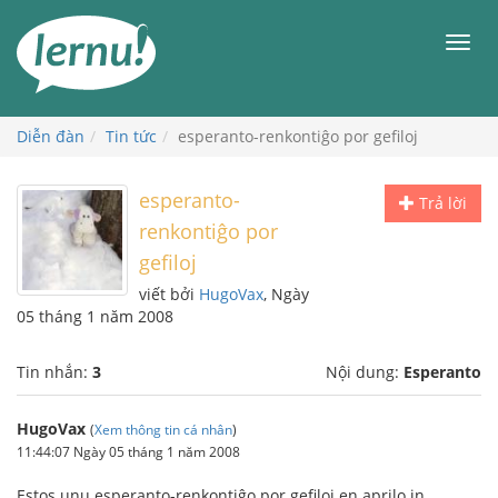
Đi
đến
Men
phần
nội
dung
Diễn đàn
Tin tức
esperanto-renkontiĝo por gefiloj
esperanto-
Trả lời
renkontiĝo por
gefiloj
viết bởi
HugoVax
, Ngày
05 tháng 1 năm 2008
Tin nhắn:
3
Nội dung:
Esperanto
HugoVax
(
Xem thông tin cá nhân
)
11:44:07 Ngày 05 tháng 1 năm 2008
Estos unu esperanto-renkontiĝo por gefiloj en aprilo in