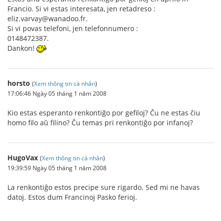
Francio. Si vi estas interesata, jen retadreso :
eliz.varvay@wanadoo.fr.
Si vi povas telefoni, jen telefonnumero :
0148472387.
Dankon!
horsto
(
Xem thông tin cá nhân
)
17:06:46 Ngày 05 tháng 1 năm 2008
Kio estas esperanto renkontiĝo por gefiloj? Ĉu ne estas ĉiu
homo filo aŭ filino? Ĉu temas pri renkontiĝo por infanoj?
HugoVax
(
Xem thông tin cá nhân
)
19:39:59 Ngày 05 tháng 1 năm 2008
La renkontiĝo estos precipe sure rigardo. Sed mi ne havas
datoj. Estos dum Francinoj Pasko ferioj.