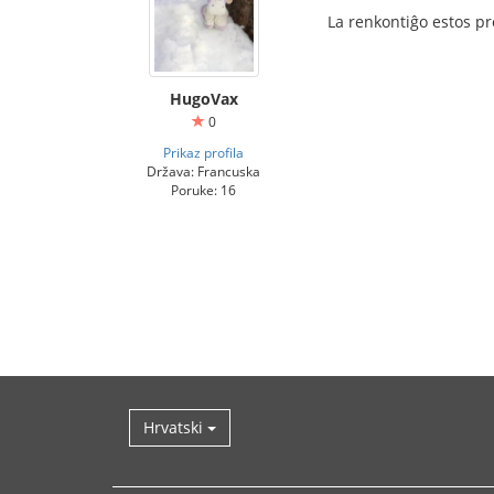
La renkontiĝo estos pr
HugoVax
0
Prikaz profila
Država: Francuska
Poruke: 16
Hrvatski