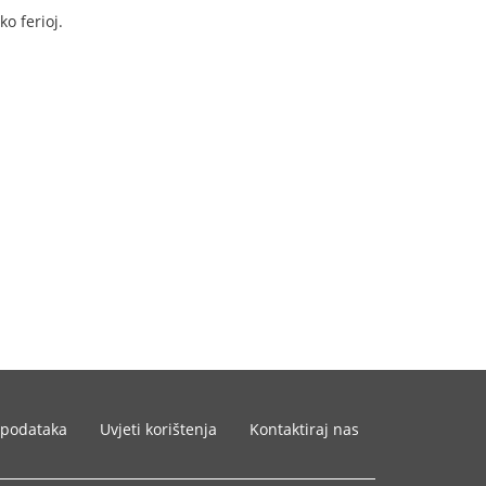
o ferioj.
 podataka
Uvjeti korištenja
Kontaktiraj nas