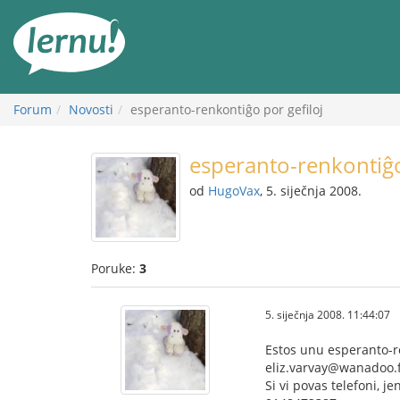
Sadržaj
Forum
Novosti
esperanto-renkontiĝo por gefiloj
esperanto-renkontiĝo
od
HugoVax
, 5. siječnja 2008.
Poruke:
3
5. siječnja 2008. 11:44:07
Estos unu esperanto-ren
eliz.varvay@wanadoo.f
Si vi povas telefoni, j