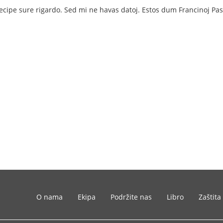
ecipe sure rigardo. Sed mi ne havas datoj. Estos dum Francinoj Pask
O nama
Ekipa
Podržite nas
Libro
Zaštita