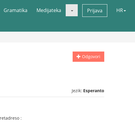
Gramatika
Medijateka
HR
Prijava
Odgovori
Jezik:
Esperanto
 retadreso :