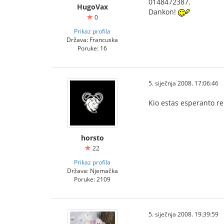
0148472387.
HugoVax
Dankon!
0
Prikaz profila
Država: Francuska
Poruke: 16
5. siječnja 2008. 17:06:46
Kio estas esperanto re
horsto
22
Prikaz profila
Država: Njemačka
Poruke: 2109
5. siječnja 2008. 19:39:59