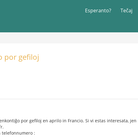
Esperanto?
Tečaj
 por gefiloj
kontiĝo por gefiloj en aprilo in Francio. Si vi estas interesata, jen
r.
en telefonnumero :