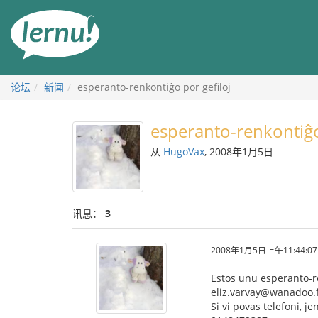
去
目
錄
頁
论坛
新闻
esperanto-renkontiĝo por gefiloj
esperanto-renkontiĝo
从
HugoVax
, 2008年1月5日
讯息：
3
2008年1月5日上午11:44:07
Estos unu esperanto-ren
eliz.varvay@wanadoo.f
Si vi povas telefoni, j