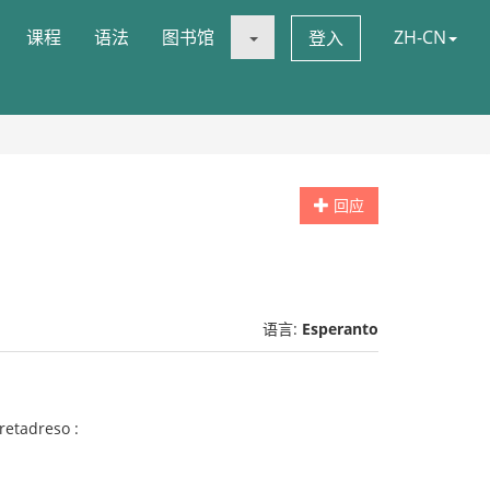
课程
语法
图书馆
ZH-CN
登入
回应
语言:
Esperanto
 retadreso :