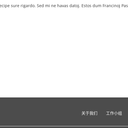
ecipe sure rigardo. Sed mi ne havas datoj. Estos dum Francinoj Pask
关于我们
工作小组