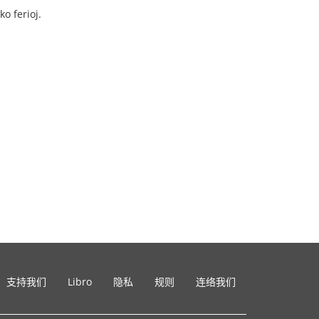
o ferioj.
支持我们
Libro
隐私
规则
连络我们