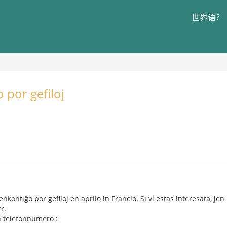
世界语？
 por gefiloj
kontiĝo por gefiloj en aprilo in Francio. Si vi estas interesata, jen
r.
en telefonnumero :