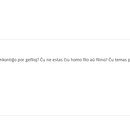
nkontiĝo por gefiloj? Ĉu ne estas ĉiu homo filo aŭ filino? Ĉu temas 