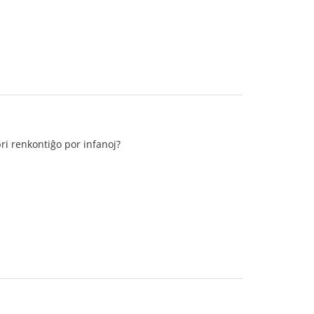
pri renkontiĝo por infanoj?