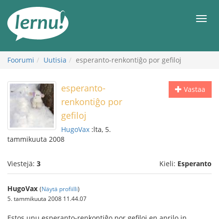
Tästä
sisältöön
Men
Foorumi
Uutisia
esperanto-renkontiĝo por gefiloj
esperanto-
Vastaa
renkontiĝo por
gefiloj
HugoVax
:lta, 5.
tammikuuta 2008
Viestejä:
3
Kieli:
Esperanto
HugoVax
(
Näytä profiilli
)
5. tammikuuta 2008 11.44.07
Estos unu esperanto-renkontiĝo por gefiloj en aprilo in