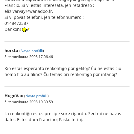
Francio. Si vi estas interesata, jen retadreso :
eliz.varvay@wanadoo.fr.
Si vi povas telefoni, jen telefonnumero :
0148472387.
Dankon!
horsto
(
Näytä profiilli
)
5. tammikuuta 2008 17.06.46
Kio estas esperanto renkontiĝo por gefiloj? Ĉu ne estas ĉiu
homo filo aŭ filino? Ĉu temas pri renkontiĝo por infanoj?
HugoVax
(
Näytä profiilli
)
5. tammikuuta 2008 19.39.59
La renkontiĝo estos precipe sure rigardo. Sed mi ne havas
datoj. Estos dum Francinoj Pasko ferioj.