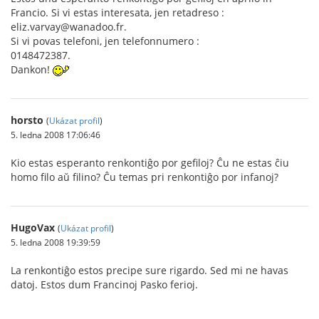
Francio. Si vi estas interesata, jen retadreso :
eliz.varvay@wanadoo.fr.
Si vi povas telefoni, jen telefonnumero :
0148472387.
Dankon!
horsto
(
Ukázat profil
)
5. ledna 2008 17:06:46
Kio estas esperanto renkontiĝo por gefiloj? Ĉu ne estas ĉiu
homo filo aŭ filino? Ĉu temas pri renkontiĝo por infanoj?
HugoVax
(
Ukázat profil
)
5. ledna 2008 19:39:59
La renkontiĝo estos precipe sure rigardo. Sed mi ne havas
datoj. Estos dum Francinoj Pasko ferioj.