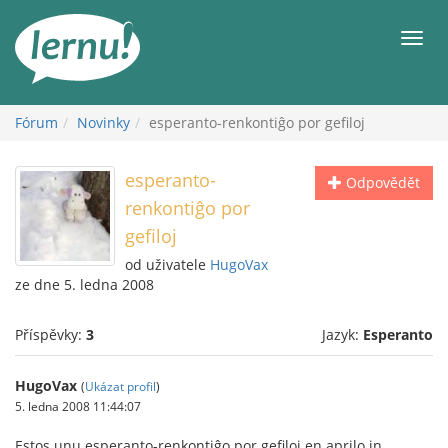
Přejít
k
Men
obsahu
Fórum
Novinky
esperanto-renkontiĝo por gefiloj
esperanto-
Odpovědět
renkontiĝo por
gefiloj
od uživatele
HugoVax
ze dne 5. ledna 2008
Příspěvky:
3
Jazyk:
Esperanto
HugoVax
(
Ukázat profil
)
5. ledna 2008 11:44:07
Estos unu esperanto-renkontiĝo por gefiloj en aprilo in