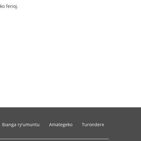
o ferioj.
Ibanga ry'umuntu
Amategeko
Turondere