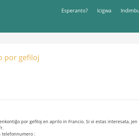
Esperanto?
Icigwa
Indimb
 por gefiloj
kontiĝo por gefiloj en aprilo in Francio. Si vi estas interesata, jen
r.
en telefonnumero :