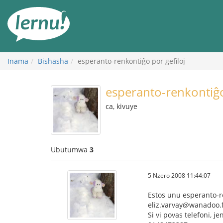
Ku
rupapuro
rw'ibirimwo
Inama
Bishasha
esperanto-renkontiĝo por gefiloj
esperanto-renkontiĝo
ca, kivuye
Ubutumwa
3
5 Nzero 2008 11:44:07
Estos unu esperanto-ren
eliz.varvay@wanadoo.f
Si vi povas telefoni, j