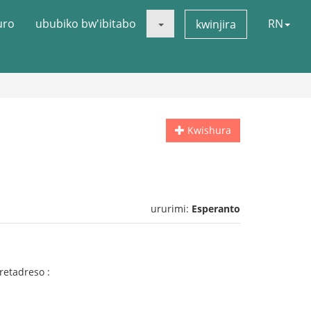
uro
ububiko bw'ibitabo
RN
kwinjira
Kwishura
ururimi:
Esperanto
 retadreso :