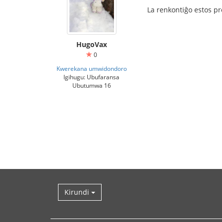
La renkontiĝo estos pr
HugoVax
0
Kwerekana umwidondoro
Igihugu: Ubufaransa
Ubutumwa 16
Kirundi