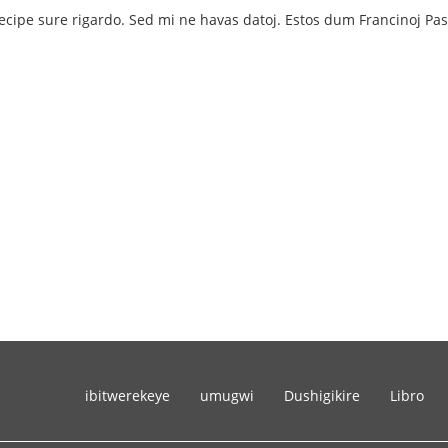
ecipe sure rigardo. Sed mi ne havas datoj. Estos dum Francinoj Pask
ibitwerekeye
umugwi
Dushigikire
Libro