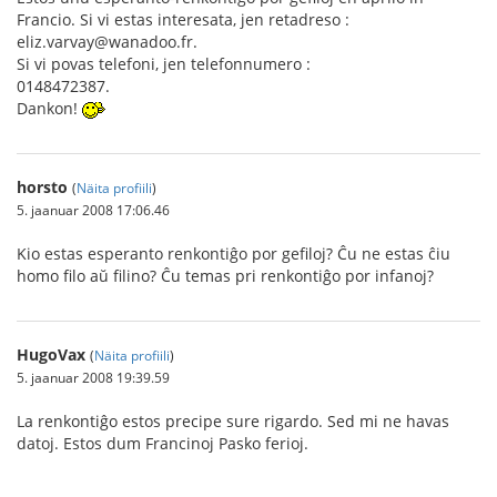
Francio. Si vi estas interesata, jen retadreso :
eliz.varvay@wanadoo.fr.
Si vi povas telefoni, jen telefonnumero :
0148472387.
Dankon!
horsto
(
Näita profiili
)
5. jaanuar 2008 17:06.46
Kio estas esperanto renkontiĝo por gefiloj? Ĉu ne estas ĉiu
homo filo aŭ filino? Ĉu temas pri renkontiĝo por infanoj?
HugoVax
(
Näita profiili
)
5. jaanuar 2008 19:39.59
La renkontiĝo estos precipe sure rigardo. Sed mi ne havas
datoj. Estos dum Francinoj Pasko ferioj.