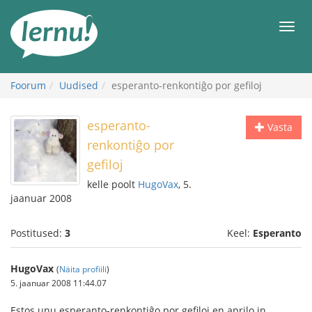
Sisu
juurde
Men
Foorum
Uudised
esperanto-renkontiĝo por gefiloj
esperanto-
Vasta
renkontiĝo por
gefiloj
kelle poolt
HugoVax
, 5.
jaanuar 2008
Postitused:
3
Keel:
Esperanto
HugoVax
(
Näita profiili
)
5. jaanuar 2008 11:44.07
Estos unu esperanto-renkontiĝo por gefiloj en aprilo in