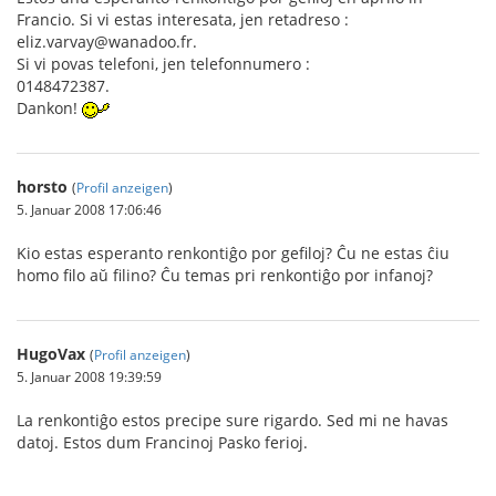
Francio. Si vi estas interesata, jen retadreso :
eliz.varvay@wanadoo.fr.
Si vi povas telefoni, jen telefonnumero :
0148472387.
Dankon!
horsto
(
Profil anzeigen
)
5. Januar 2008 17:06:46
Kio estas esperanto renkontiĝo por gefiloj? Ĉu ne estas ĉiu
homo filo aŭ filino? Ĉu temas pri renkontiĝo por infanoj?
HugoVax
(
Profil anzeigen
)
5. Januar 2008 19:39:59
La renkontiĝo estos precipe sure rigardo. Sed mi ne havas
datoj. Estos dum Francinoj Pasko ferioj.