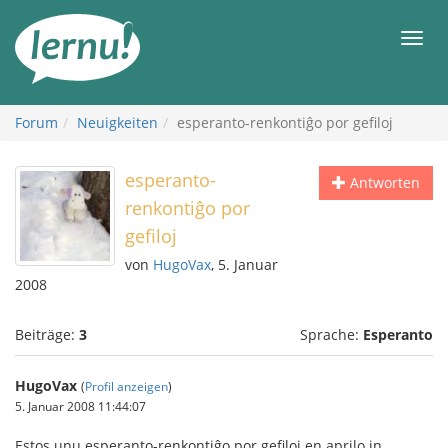
Zum
Inhalt
Men
Forum
Neuigkeiten
esperanto-renkontiĝo por gefiloj
esperanto-
Antworten
renkontiĝo por
gefiloj
von
HugoVax
, 5. Januar
2008
Beiträge:
3
Sprache:
Esperanto
HugoVax
(
Profil anzeigen
)
5. Januar 2008 11:44:07
Estos unu esperanto-renkontiĝo por gefiloj en aprilo in