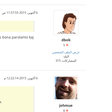
6 أكتوبر، 2015 11:57:55 ص
s bona parolanto kaj
dbob
5
عرض الملف الشخصي
البلد:
المشاركات: 315
6 أكتوبر، 2015 12:22:14 م
a.
johmue
6