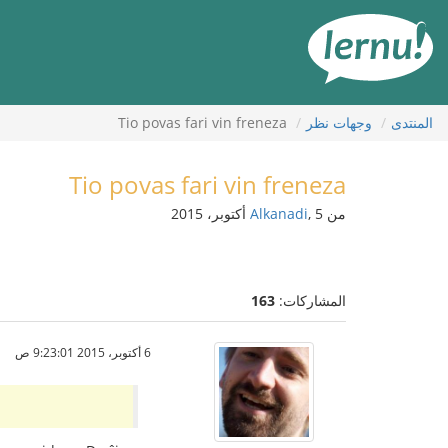
لى
لمحتويات
المنتدى
وجهات نظر
Tio povas fari vin freneza
Tio povas fari vin freneza
من
, 5 أكتوبر، 2015
Alkanadi
المشاركات:
163
6 أكتوبر، 2015 9:23:01 ص