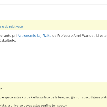
io de relativeco
peranto pri
Astronomio kaj Fiziko
de Profesoro Amri Wandel. Li esta
ŭskultado.
o?
le spaco estas kurba kiel la surfaco de la tero, sed ĝis nun spaco ŝajnas plat
lata, la universo devas estas senfina (en spaco).