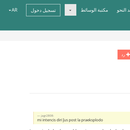
 النحو
مكتبة الوسائط
AR
تسجيل دخول
رد
jagr2808:
mi intencis diri ĵus post la praeksplodo