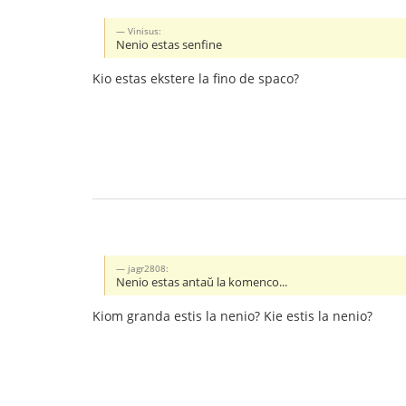
Vinisus:
Nenio estas senfine
Kio estas ekstere la fino de spaco?
jagr2808:
Nenio estas antaŭ la komenco...
Kiom granda estis la nenio? Kie estis la nenio?