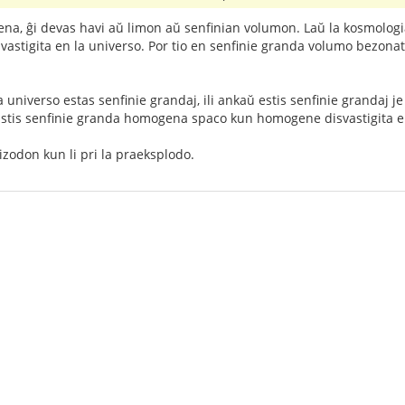
bena, ĝi devas havi aŭ limon aŭ senfinian volumon. Laŭ la kosmologi
vastigita en la universo. Por tio en senfinie granda volumo bezona
 universo estas senfinie grandaj, ili ankaŭ estis senfinie grandaj je
istis senfinie granda homogena spaco kun homogene disvastigita e
izodon kun li pri la praeksplodo.