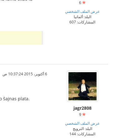
6
عرض الملف الشخصي
البلد: ألمانيا
المشاركات: 607
6 أكتوبر، 2015 10:37:24 ص
o ŝajnas plata.
jagr2808
9
عرض الملف الشخصي
البلد: النرويج
المشاركات: 144