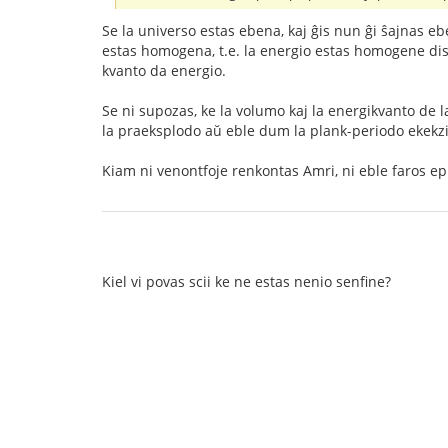
Se la universo estas ebena, kaj ĝis nun ĝi ŝajnas e
estas homogena, t.e. la energio estas homogene dis
kvanto da energio.
Se ni supozas, ke la volumo kaj la energikvanto de la
la praeksplodo aŭ eble dum la plank-periodo ekekz
Kiam ni venontfoje renkontas Amri, ni eble faros ep
Kiel vi povas scii ke ne estas nenio senfine?