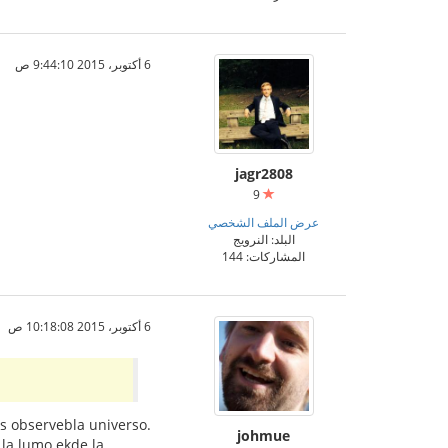
6 أكتوبر، 2015 9:44:10 ص
jagr2808
9
عرض الملف الشخصي
البلد: النرويج
المشاركات: 144
6 أكتوبر، 2015 10:18:08 ص
ras observebla universo.
johmue
 la lumo ekde la