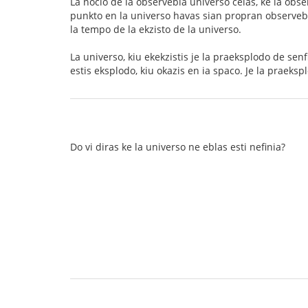
La nocio de la observebla universo celas, ke la obs
punkto en la universo havas sian propran observebl
la tempo de la ekzisto de la universo.
La universo, kiu ekekzistis je la praeksplodo de se
estis eksplodo, kiu okazis en ia spaco. Je la praeksp
Do vi diras ke la universo ne eblas esti nefinia?