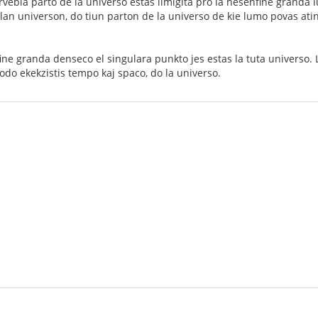
ervebla parto de la universo estas limigita pro la nesenfine granda
an universon, do tiun parton de la universo de kie lumo povas ati
nfine granda denseco el singulara punkto jes estas la tuta universo.
lodo ekekzistis tempo kaj spaco, do la universo.