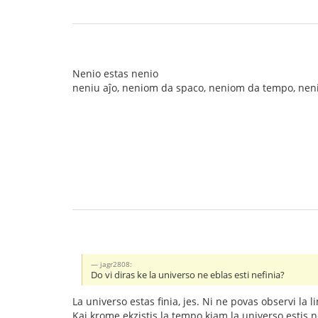
Nenio estas nenio
neniu aĵo, neniom da spaco, neniom da tempo, nen
jagr2808:
Do vi diras ke la universo ne eblas esti nefinia?
La universo estas finia, jes. Ni ne povas observi la 
Kaj krome ekzistis la tempo kiam la universo estis n