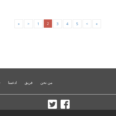
2
«
<
1
3
4
5
>
»
من نحن
فريق
ادعمنا
o
© 2002-2026 lernu.net |
Impressum