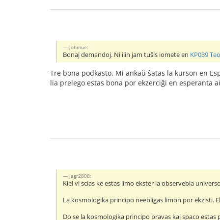
johmue:
Bonaj demandoj. Ni ilin jam tuŝis iomete en
KP039 Teor
Tre bona podkasto. Mi ankaŭ ŝatas la kurson en Es
lia prelego estas bona por ekzerciĝi en esperanta a
jagr2808:
Kiel vi scias ke estas limo ekster la observebla univers
La kosmologika principo neebligas limon por ekzisti. Eb
Do se la kosmologika principo pravas kaj spaco estas p