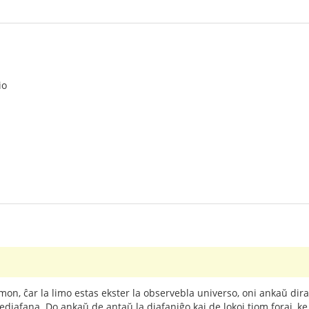
io
limon, ĉar la limo estas ekster la observebla universo, oni ankaŭ di
ediafana. Do ankaŭ de antaŭ la diafaniĝo kaj de lokoj tiom foraj, ke