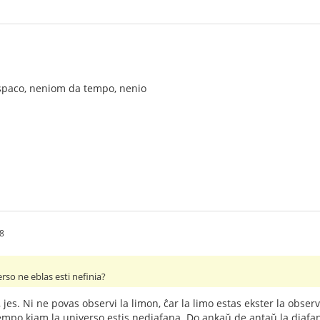
spaco, neniom da tempo, nenio
8
erso ne eblas esti nefinia?
, jes. Ni ne povas observi la limon, ĉar la limo estas ekster la obs
tempo kiam la universo estis nediafana. Do ankaŭ de antaŭ la diafani