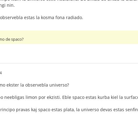
ngi nin.
 observebla estas la kosma fona radiado.
fino de spaco?
4
limo ekster la observebla universo?
o neebligas limon por ekzisti. Eble spaco estas kurba kiel la surfac
rincipo pravas kaj spaco estas plata, la universo devas estas senfin