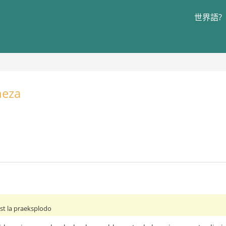
世界語?
neza
post la praeksplodo