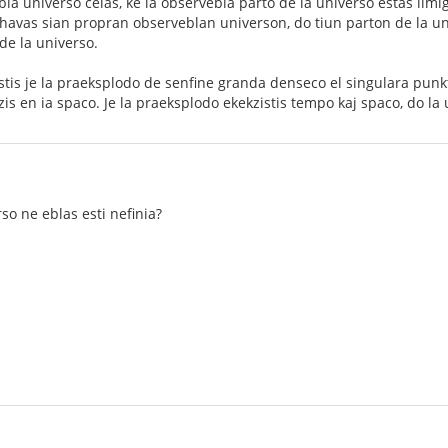
bla universo celas, ke la observebla parto de la universo estas lim
 havas sian propran observeblan universon, do tiun parton de la un
de la universo.
istis je la praeksplodo de senfine granda denseco el singulara punk
zis en ia spaco. Je la praeksplodo ekekzistis tempo kaj spaco, do la 
rso ne eblas esti nefinia?