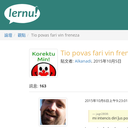
前
往
目
錄
論壇
觀點
Tio povas fari vin freneza
Tio povas fari vin fre
貼文者:
Alkanadi
, 2015年10月5日
訊息:
163
2015年10月6日上午9:23:01
jagr2808:
mi intencis diri ĵus 