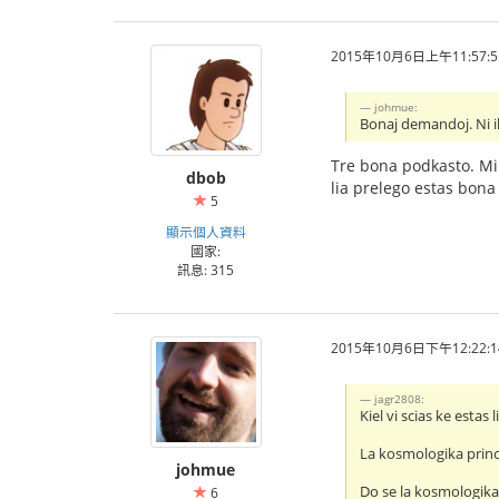
2015年10月6日上午11:57:5
johmue:
Bonaj demandoj. Ni i
Tre bona podkasto. Mi
dbob
lia prelego estas bona
5
顯示個人資料
國家:
訊息: 315
2015年10月6日下午12:22:1
jagr2808:
Kiel vi scias ke estas
La kosmologika princi
johmue
Do se la kosmologika 
6