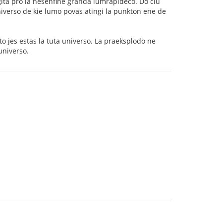
igita pro la nesenfine granda lumrapideco. Do ĉiu
iverso de kie lumo povas atingi la punkton ene de
to jes estas la tuta universo. La praeksplodo ne
universo.