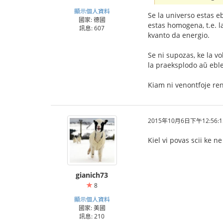
顯示個人資料
Se la universo estas e
國家: 德國
estas homogena, t.e. l
訊息: 607
kvanto da energio.
Se ni supozas, ke la vo
la praeksplodo aŭ ebl
Kiam ni venontfoje ren
2015年10月6日下午12:56:1
Kiel vi povas scii ke n
gianich73
8
顯示個人資料
國家: 美國
訊息: 210