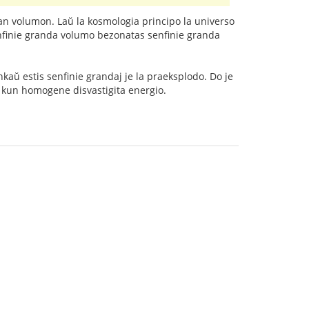
ian volumon. Laŭ la kosmologia principo la universo
enfinie granda volumo bezonatas senfinie granda
nkaŭ estis senfinie grandaj je la praeksplodo. Do je
 kun homogene disvastigita energio.