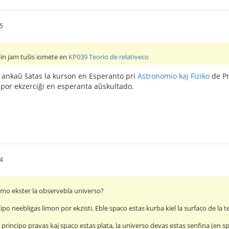
5
lin jam tuŝis iomete en
KP039 Teorio de relativeco
 ankaŭ ŝatas la kurson en Esperanto pri
Astronomio kaj Fiziko
de Pr
 por ekzerciĝi en esperanta aŭskultado.
4
 limo ekster la observebla universo?
po neebligas limon por ekzisti. Eble spaco estas kurba kiel la surfaco de la t
principo pravas kaj spaco estas plata, la universo devas estas senfina (en sp