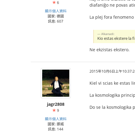
6
diafaniĝo ne povas ati
顯示個人資料
國家: 德國
La plej fora fenomeno
訊息: 607
Alkanadi:
Kio estas ekstere la 
Ne ekzistas ekstero.
2015年10月6日上午10:37:2
Kiel vi scias ke estas 
La kosmologika princip
jagr2808
Do se la kosmologika p
9
顯示個人資料
國家: 挪威
訊息: 144