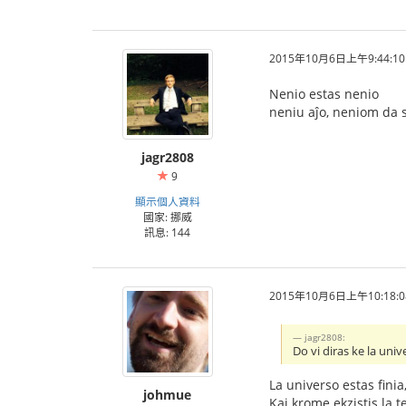
2015年10月6日上午9:44:10
Nenio estas nenio
neniu aĵo, neniom da 
jagr2808
9
顯示個人資料
國家: 挪威
訊息: 144
2015年10月6日上午10:18:0
jagr2808:
Do vi diras ke la univ
La universo estas finia
johmue
Kaj krome ekzistis la 