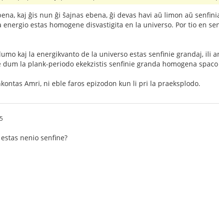
bena, kaj ĝis nun ĝi ŝajnas ebena, ĝi devas havi aŭ limon aŭ senfin
a energio estas homogene disvastigita en la universo. Por tio en s
lumo kaj la energikvanto de la universo estas senfinie grandaj, ili a
e dum la plank-periodo ekekzistis senfinie granda homogena spaco
kontas Amri, ni eble faros epizodon kun li pri la praeksplodo.
5
e estas nenio senfine?