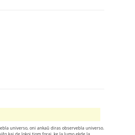
ervebla universo, oni ankaŭ diras observebla universo.
ĝo kaj de lokoj tiom foraj, ke la lumo ekde la