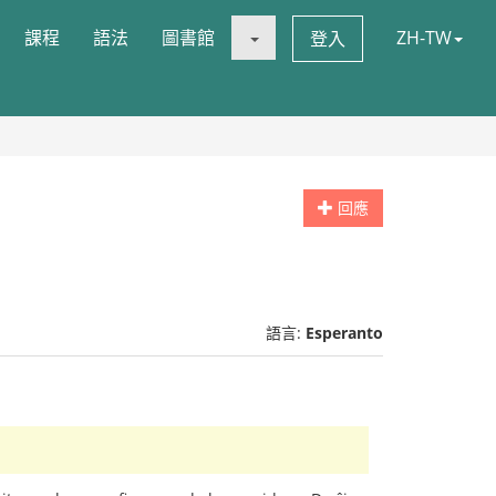
課程
語法
圖書館
ZH-TW
登入
回應
語言:
Esperanto