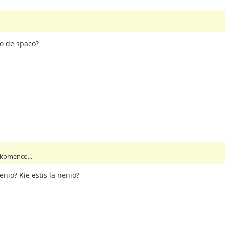
no de spaco?
 komenco...
enio? Kie estis la nenio?