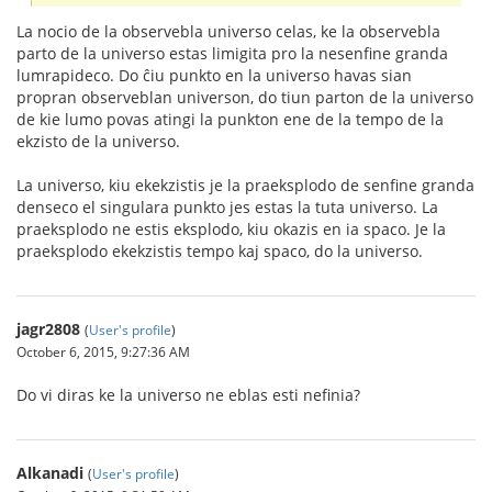
La nocio de la observebla universo celas, ke la observebla
parto de la universo estas limigita pro la nesenfine granda
lumrapideco. Do ĉiu punkto en la universo havas sian
propran observeblan universon, do tiun parton de la universo
de kie lumo povas atingi la punkton ene de la tempo de la
ekzisto de la universo.
La universo, kiu ekekzistis je la praeksplodo de senfine granda
denseco el singulara punkto jes estas la tuta universo. La
praeksplodo ne estis eksplodo, kiu okazis en ia spaco. Je la
praeksplodo ekekzistis tempo kaj spaco, do la universo.
jagr2808
(
User's profile
)
October 6, 2015, 9:27:36 AM
Do vi diras ke la universo ne eblas esti nefinia?
Alkanadi
(
User's profile
)