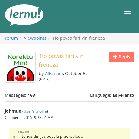
Skip
to
Men
the
content
Forum
Viewpoints
Tio povas fari vin freneza
Tio povas fari vin
Reply
freneza
by
Alkanadi
, October 5,
2015
Messages:
163
Language:
Esperanto
johmue
(
User's profile
)
October 6, 2015, 9:23:01 AM
jagr2808:
mi intencis diri ĵus post la praeksplodo