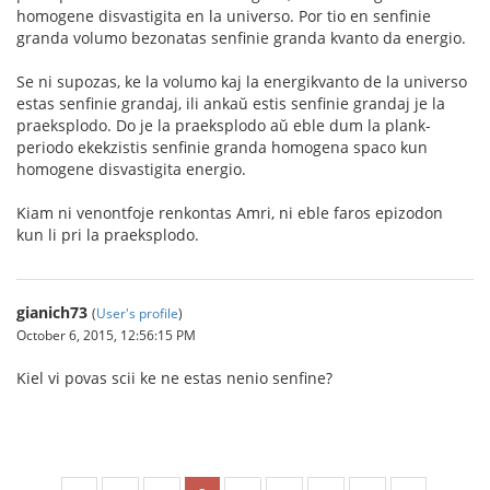
homogene disvastigita en la universo. Por tio en senfinie
granda volumo bezonatas senfinie granda kvanto da energio.
Se ni supozas, ke la volumo kaj la energikvanto de la universo
estas senfinie grandaj, ili ankaŭ estis senfinie grandaj je la
praeksplodo. Do je la praeksplodo aŭ eble dum la plank-
periodo ekekzistis senfinie granda homogena spaco kun
homogene disvastigita energio.
Kiam ni venontfoje renkontas Amri, ni eble faros epizodon
kun li pri la praeksplodo.
gianich73
(
User's profile
)
October 6, 2015, 12:56:15 PM
Kiel vi povas scii ke ne estas nenio senfine?