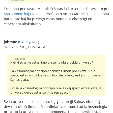
Tre bona podkasto. Mi ankaŭ ŝatas la kurson en Esperanto pri
Astronomio kaj Fiziko
de Profesoro Amri Wandel. Li estas bona
parolanto kaj lia prelego estas bona por ekzerciĝi en
esperanta aŭskultado.
johmue
(
User's profile
)
October 6, 2015, 12:22:14 PM
jagr2808:
Kiel vi scias ke estas limo ekster la observebla universo?
La kosmologika principo neebligas limon por ekzisti. Eble
spaco estas kurba kiel la surfaco de la tero, sed ĝis nun spaco
ŝajnas plata.
Do se la kosmologika principo pravas kaj spaco estas plata, la
universo devas estas senfina (en spaco).
Se la universo estas ebena, kaj ĝis nun ĝi ŝajnas ebena, ĝi
devas havi aŭ limon aŭ senfinian volumon. Laŭ la kosmologia
principo la universo estas homogena, t.e. la energio estas