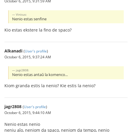
October 6, 2015, 9:31:59 AM
Vinisus:
Nenio estas senfine
Kio estas ekstere la fino de spaco?
Alkanadi
(
User's profile
)
October 6, 2015, 9:37:24 AM
jagr2808:
Nenio estas antaŭ la komenco...
Kiom granda estis la nenio? Kie estis la nenio?
jagr2808
(
User's profile
)
October 6, 2015, 9:44:10 AM
Nenio estas nenio
neniu aĵo, neniom da spaco, neniom da tempo, nenio