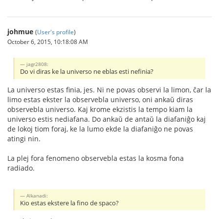
johmue
(
User's profile
)
October 6, 2015, 10:18:08 AM
jagr2808:
Do vi diras ke la universo ne eblas esti nefinia?
La universo estas finia, jes. Ni ne povas observi la limon, ĉar la
limo estas ekster la observebla universo, oni ankaŭ diras
observebla universo. Kaj krome ekzistis la tempo kiam la
universo estis nediafana. Do ankaŭ de antaŭ la diafaniĝo kaj
de lokoj tiom foraj, ke la lumo ekde la diafaniĝo ne povas
atingi nin.
La plej fora fenomeno observebla estas la kosma fona
radiado.
Alkanadi:
Kio estas ekstere la fino de spaco?