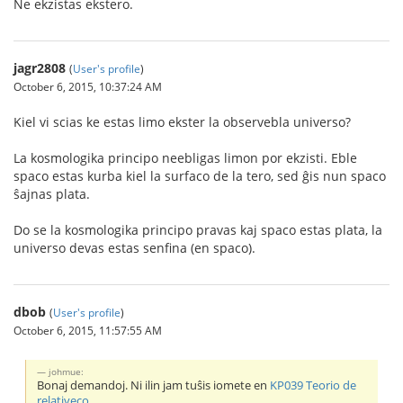
Ne ekzistas ekstero.
jagr2808
(
User's profile
)
October 6, 2015, 10:37:24 AM
Kiel vi scias ke estas limo ekster la observebla universo?
La kosmologika principo neebligas limon por ekzisti. Eble
spaco estas kurba kiel la surfaco de la tero, sed ĝis nun spaco
ŝajnas plata.
Do se la kosmologika principo pravas kaj spaco estas plata, la
universo devas estas senfina (en spaco).
dbob
(
User's profile
)
October 6, 2015, 11:57:55 AM
johmue:
Bonaj demandoj. Ni ilin jam tuŝis iomete en
KP039 Teorio de
relativeco