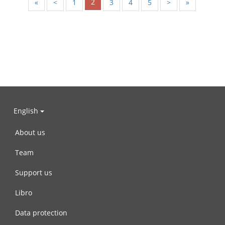
2
«
<
1
3
4
5
>
»
English
About us
Team
Support us
Libro
Data protection