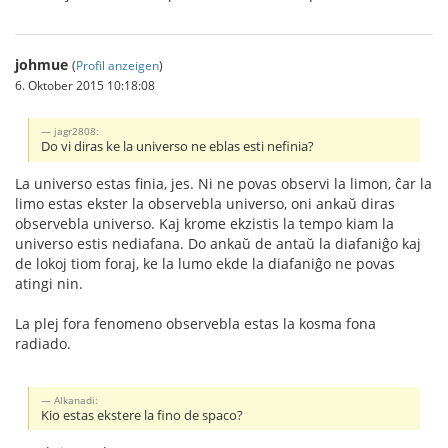
johmue
(
Profil anzeigen
)
6. Oktober 2015 10:18:08
jagr2808:
Do vi diras ke la universo ne eblas esti nefinia?
La universo estas finia, jes. Ni ne povas observi la limon, ĉar la
limo estas ekster la observebla universo, oni ankaŭ diras
observebla universo. Kaj krome ekzistis la tempo kiam la
universo estis nediafana. Do ankaŭ de antaŭ la diafaniĝo kaj
de lokoj tiom foraj, ke la lumo ekde la diafaniĝo ne povas
atingi nin.
La plej fora fenomeno observebla estas la kosma fona
radiado.
Alkanadi:
Kio estas ekstere la fino de spaco?