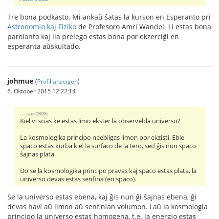
Tre bona podkasto. Mi ankaŭ ŝatas la kurson en Esperanto pri
Astronomio kaj Fiziko
de Profesoro Amri Wandel. Li estas bona
parolanto kaj lia prelego estas bona por ekzerciĝi en
esperanta aŭskultado.
johmue
(
Profil anzeigen
)
6. Oktober 2015 12:22:14
jagr2808:
Kiel vi scias ke estas limo ekster la observebla universo?
La kosmologika principo neebligas limon por ekzisti. Eble
spaco estas kurba kiel la surfaco de la tero, sed ĝis nun spaco
ŝajnas plata.
Do se la kosmologika principo pravas kaj spaco estas plata, la
universo devas estas senfina (en spaco).
Se la universo estas ebena, kaj ĝis nun ĝi ŝajnas ebena, ĝi
devas havi aŭ limon aŭ senfinian volumon. Laŭ la kosmologia
principo la universo estas homogena, t.e. la energio estas