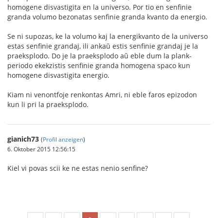
homogene disvastigita en la universo. Por tio en senfinie
granda volumo bezonatas senfinie granda kvanto da energio.
Se ni supozas, ke la volumo kaj la energikvanto de la universo
estas senfinie grandaj, ili ankaŭ estis senfinie grandaj je la
praeksplodo. Do je la praeksplodo aŭ eble dum la plank-
periodo ekekzistis senfinie granda homogena spaco kun
homogene disvastigita energio.
Kiam ni venontfoje renkontas Amri, ni eble faros epizodon
kun li pri la praeksplodo.
gianich73
(
Profil anzeigen
)
6. Oktober 2015 12:56:15
Kiel vi povas scii ke ne estas nenio senfine?