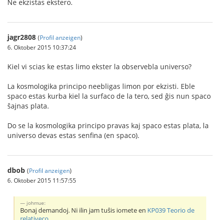
Ne ekzistas ekstero.
jagr2808
(
Profil anzeigen
)
6. Oktober 2015 10:37:24
Kiel vi scias ke estas limo ekster la observebla universo?
La kosmologika principo neebligas limon por ekzisti. Eble
spaco estas kurba kiel la surfaco de la tero, sed ĝis nun spaco
ŝajnas plata.
Do se la kosmologika principo pravas kaj spaco estas plata, la
universo devas estas senfina (en spaco).
dbob
(
Profil anzeigen
)
6. Oktober 2015 11:57:55
johmue:
Bonaj demandoj. Ni ilin jam tuŝis iomete en
KP039 Teorio de
relativeco