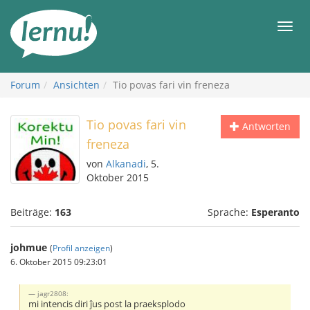
Zum
Inhalt
Men
Forum
Ansichten
Tio povas fari vin freneza
Tio povas fari vin
Antworten
freneza
von
Alkanadi
, 5.
Oktober 2015
Beiträge:
163
Sprache:
Esperanto
johmue
(
Profil anzeigen
)
6. Oktober 2015 09:23:01
jagr2808:
mi intencis diri ĵus post la praeksplodo