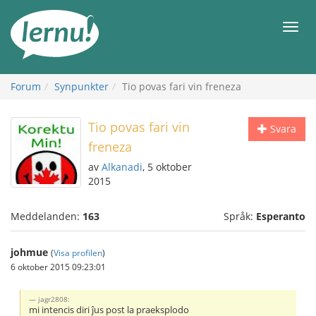
Till
sidans
Meny
innehåll
Forum
Synpunkter
Tio povas fari vin freneza
Tio povas fari vin
Svara
freneza
av
Alkanadi
, 5 oktober
2015
Meddelanden:
163
Språk:
Esperanto
johmue
(
Visa profilen
)
6 oktober 2015 09:23:01
jagr2808:
mi intencis diri ĵus post la praeksplodo