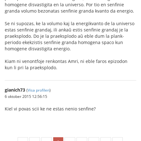
homogene disvastigita en la universo. Por tio en senfinie
granda volumo bezonatas senfinie granda kvanto da energio.
Se ni supozas, ke la volumo kaj la energikvanto de la universo
estas senfinie grandaj, ili ankaŭ estis senfinie grandaj je la
praeksplodo. Do je la praeksplodo aŭ eble dum la plank-
periodo ekekzistis senfinie granda homogena spaco kun
homogene disvastigita energio.
Kiam ni venontfoje renkontas Amri, ni eble faros epizodon
kun li pri la praeksplodo.
gianich73
(
Visa profilen
)
6 oktober 2015 12:56:15
Kiel vi povas scii ke ne estas nenio senfine?