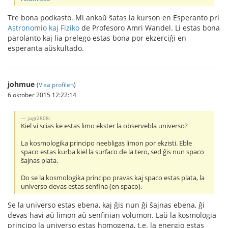
Tre bona podkasto. Mi ankaŭ ŝatas la kurson en Esperanto pri
Astronomio kaj Fiziko
de Profesoro Amri Wandel. Li estas bona
parolanto kaj lia prelego estas bona por ekzerciĝi en
esperanta aŭskultado.
johmue
(
Visa profilen
)
6 oktober 2015 12:22:14
jagr2808:
Kiel vi scias ke estas limo ekster la observebla universo?
La kosmologika principo neebligas limon por ekzisti. Eble
spaco estas kurba kiel la surfaco de la tero, sed ĝis nun spaco
ŝajnas plata.
Do se la kosmologika principo pravas kaj spaco estas plata, la
universo devas estas senfina (en spaco).
Se la universo estas ebena, kaj ĝis nun ĝi ŝajnas ebena, ĝi
devas havi aŭ limon aŭ senfinian volumon. Laŭ la kosmologia
principo la universo estas homogena, t.e. la energio estas