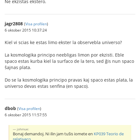
Ne ekzistas ekstero.
jagr2808
(
Visa profilen
)
6 oktober 2015 10:37:24
Kiel vi scias ke estas limo ekster la observebla universo?
La kosmologika principo neebligas limon por ekzisti. Eble
spaco estas kurba kiel la surfaco de la tero, sed ĝis nun spaco
ŝajnas plata.
Do se la kosmologika principo pravas kaj spaco estas plata, la
universo devas estas senfina (en spaco).
dbob
(
Visa profilen
)
6 oktober 2015 11:57:55
johmue:
Bonaj demandoj. Ni ilin jam tuŝis iomete en
KP039 Teorio de
relativeco