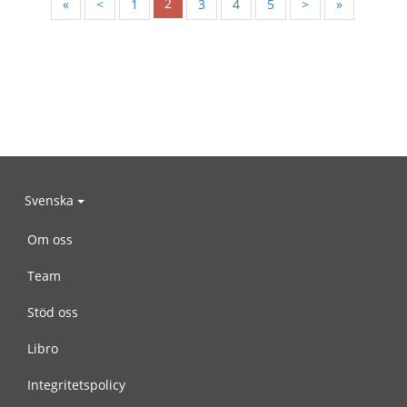
2
«
<
1
3
4
5
>
»
Svenska
Om oss
Team
Stöd oss
Libro
Integritetspolicy