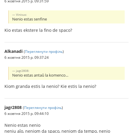
6 жовтня 2015 р. 09:31:59
Vinisus:
Nenio estas senfine
Kio estas ekstere la fino de spaco?
Alkanadi
(
Переглянути профіль
)
6 жовтня 2015 р. 09:37:24
jagr2808:
Nenio estas antaŭ la komenco...
Kiom granda estis la nenio? Kie estis la nenio?
jagr2808
(
Переглянути профіль
)
6 жовтня 2015 р. 09:44:10
Nenio estas nenio
neniu aĵo, neniom da spaco, neniom da tempo, nenio