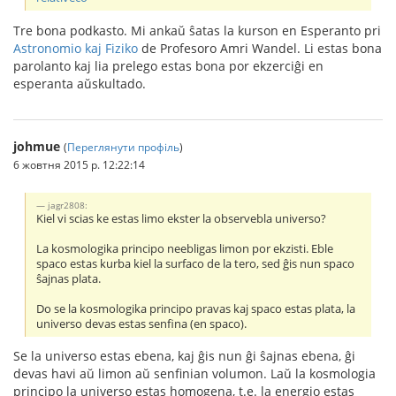
Tre bona podkasto. Mi ankaŭ ŝatas la kurson en Esperanto pri
Astronomio kaj Fiziko
de Profesoro Amri Wandel. Li estas bona
parolanto kaj lia prelego estas bona por ekzerciĝi en
esperanta aŭskultado.
johmue
(
Переглянути профіль
)
6 жовтня 2015 р. 12:22:14
jagr2808:
Kiel vi scias ke estas limo ekster la observebla universo?
La kosmologika principo neebligas limon por ekzisti. Eble
spaco estas kurba kiel la surfaco de la tero, sed ĝis nun spaco
ŝajnas plata.
Do se la kosmologika principo pravas kaj spaco estas plata, la
universo devas estas senfina (en spaco).
Se la universo estas ebena, kaj ĝis nun ĝi ŝajnas ebena, ĝi
devas havi aŭ limon aŭ senfinian volumon. Laŭ la kosmologia
principo la universo estas homogena, t.e. la energio estas