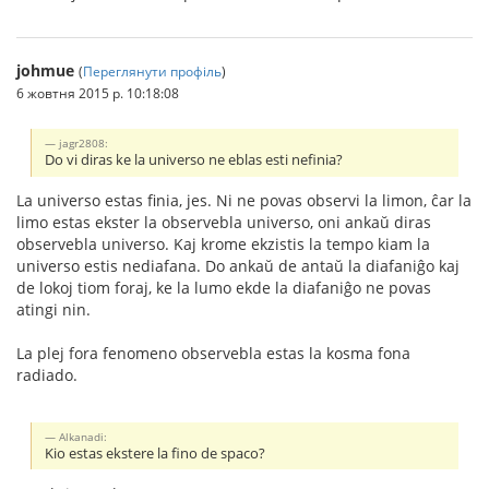
johmue
(
Переглянути профіль
)
6 жовтня 2015 р. 10:18:08
jagr2808:
Do vi diras ke la universo ne eblas esti nefinia?
La universo estas finia, jes. Ni ne povas observi la limon, ĉar la
limo estas ekster la observebla universo, oni ankaŭ diras
observebla universo. Kaj krome ekzistis la tempo kiam la
universo estis nediafana. Do ankaŭ de antaŭ la diafaniĝo kaj
de lokoj tiom foraj, ke la lumo ekde la diafaniĝo ne povas
atingi nin.
La plej fora fenomeno observebla estas la kosma fona
radiado.
Alkanadi:
Kio estas ekstere la fino de spaco?