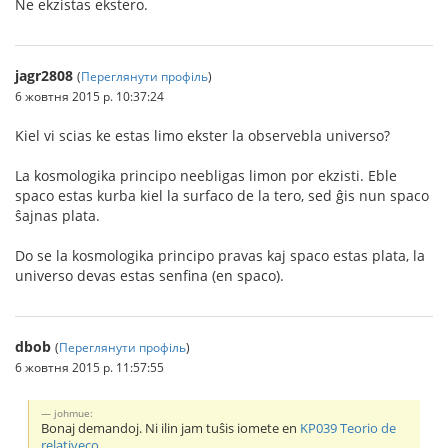
Ne ekzistas ekstero.
jagr2808
(
Переглянути профіль
)
6 жовтня 2015 р. 10:37:24
Kiel vi scias ke estas limo ekster la observebla universo?
La kosmologika principo neebligas limon por ekzisti. Eble
spaco estas kurba kiel la surfaco de la tero, sed ĝis nun spaco
ŝajnas plata.
Do se la kosmologika principo pravas kaj spaco estas plata, la
universo devas estas senfina (en spaco).
dbob
(
Переглянути профіль
)
6 жовтня 2015 р. 11:57:55
johmue:
Bonaj demandoj. Ni ilin jam tuŝis iomete en
KP039 Teorio de
relativeco