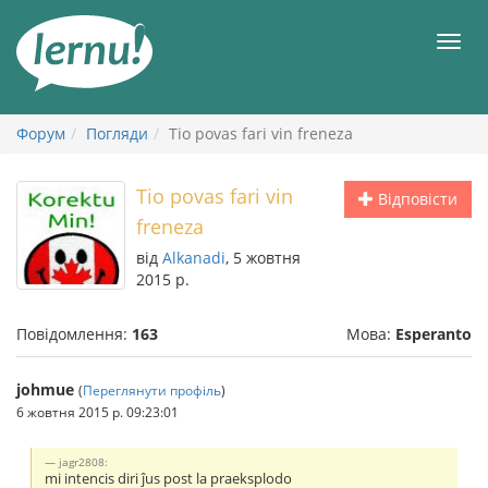
До
змісту
Мен
Форум
Погляди
Tio povas fari vin freneza
Tio povas fari vin
Відповісти
freneza
від
Alkanadi
, 5 жовтня
2015 р.
Повідомлення:
163
Мова:
Esperanto
johmue
(
Переглянути профіль
)
6 жовтня 2015 р. 09:23:01
jagr2808:
mi intencis diri ĵus post la praeksplodo