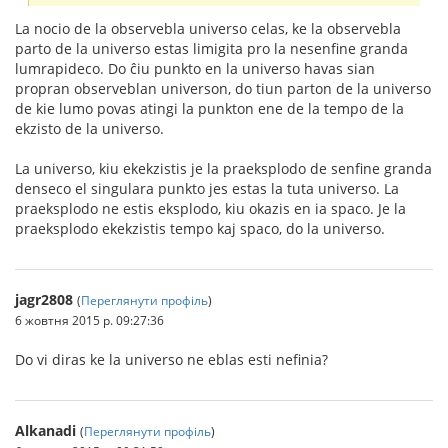
La nocio de la observebla universo celas, ke la observebla
parto de la universo estas limigita pro la nesenfine granda
lumrapideco. Do ĉiu punkto en la universo havas sian
propran observeblan universon, do tiun parton de la universo
de kie lumo povas atingi la punkton ene de la tempo de la
ekzisto de la universo.
La universo, kiu ekekzistis je la praeksplodo de senfine granda
denseco el singulara punkto jes estas la tuta universo. La
praeksplodo ne estis eksplodo, kiu okazis en ia spaco. Je la
praeksplodo ekekzistis tempo kaj spaco, do la universo.
jagr2808
(
Переглянути профіль
)
6 жовтня 2015 р. 09:27:36
Do vi diras ke la universo ne eblas esti nefinia?
Alkanadi
(
Переглянути профіль
)