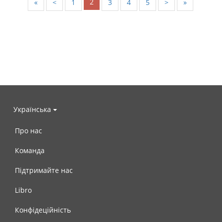
2
«
<
1
3
4
5
>
»
Українська
Про нас
Команда
Підтримайте нас
Libro
Конфідеційність