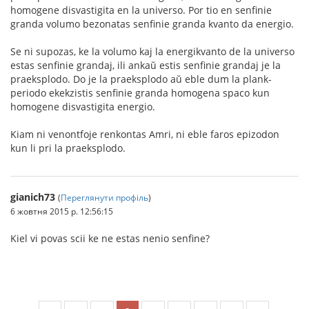
homogene disvastigita en la universo. Por tio en senfinie
granda volumo bezonatas senfinie granda kvanto da energio.
Se ni supozas, ke la volumo kaj la energikvanto de la universo
estas senfinie grandaj, ili ankaŭ estis senfinie grandaj je la
praeksplodo. Do je la praeksplodo aŭ eble dum la plank-
periodo ekekzistis senfinie granda homogena spaco kun
homogene disvastigita energio.
Kiam ni venontfoje renkontas Amri, ni eble faros epizodon
kun li pri la praeksplodo.
gianich73
(
Переглянути профіль
)
6 жовтня 2015 р. 12:56:15
Kiel vi povas scii ke ne estas nenio senfine?