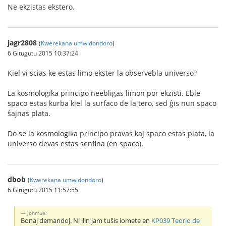
Ne ekzistas ekstero.
jagr2808
(
Kwerekana umwidondoro
)
6 Gitugutu 2015 10:37:24
Kiel vi scias ke estas limo ekster la observebla universo?
La kosmologika principo neebligas limon por ekzisti. Eble
spaco estas kurba kiel la surfaco de la tero, sed ĝis nun spaco
ŝajnas plata.
Do se la kosmologika principo pravas kaj spaco estas plata, la
universo devas estas senfina (en spaco).
dbob
(
Kwerekana umwidondoro
)
6 Gitugutu 2015 11:57:55
johmue:
Bonaj demandoj. Ni ilin jam tuŝis iomete en
KP039 Teorio de