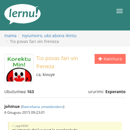
Ku
rupapuro
Urut
rw'ibirimwo
Inama
Ivyiumviro, uko abona ikintu
Tio povas fari vin freneza
Tio povas fari vin
Kwishura
freneza
ca, kivuye
Ubutumwa
163
ururimi:
Esperanto
johmue
(
Kwerekana umwidondoro
)
6 Gitugutu 2015 09:23:01
jagr2808: