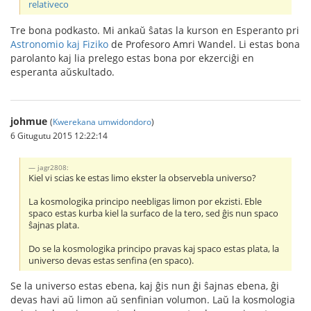
relativeco
Tre bona podkasto. Mi ankaŭ ŝatas la kurson en Esperanto pri
Astronomio kaj Fiziko
de Profesoro Amri Wandel. Li estas bona
parolanto kaj lia prelego estas bona por ekzerciĝi en
esperanta aŭskultado.
johmue
(
Kwerekana umwidondoro
)
6 Gitugutu 2015 12:22:14
jagr2808:
Kiel vi scias ke estas limo ekster la observebla universo?
La kosmologika principo neebligas limon por ekzisti. Eble
spaco estas kurba kiel la surfaco de la tero, sed ĝis nun spaco
ŝajnas plata.
Do se la kosmologika principo pravas kaj spaco estas plata, la
universo devas estas senfina (en spaco).
Se la universo estas ebena, kaj ĝis nun ĝi ŝajnas ebena, ĝi
devas havi aŭ limon aŭ senfinian volumon. Laŭ la kosmologia