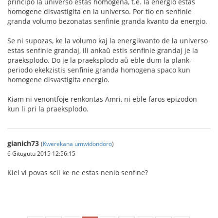
principo la universo estas homogena, t.e. la energio estas
homogene disvastigita en la universo. Por tio en senfinie
granda volumo bezonatas senfinie granda kvanto da energio.
Se ni supozas, ke la volumo kaj la energikvanto de la universo
estas senfinie grandaj, ili ankaŭ estis senfinie grandaj je la
praeksplodo. Do je la praeksplodo aŭ eble dum la plank-
periodo ekekzistis senfinie granda homogena spaco kun
homogene disvastigita energio.
Kiam ni venontfoje renkontas Amri, ni eble faros epizodon
kun li pri la praeksplodo.
gianich73
(
Kwerekana umwidondoro
)
6 Gitugutu 2015 12:56:15
Kiel vi povas scii ke ne estas nenio senfine?