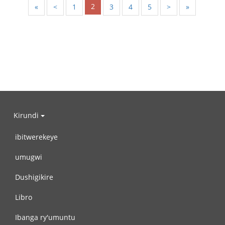
2
«
<
1
3
4
5
>
»
Kirundi
ibitwerekeye
umugwi
Dushigikire
Libro
Ibanga ry'umuntu