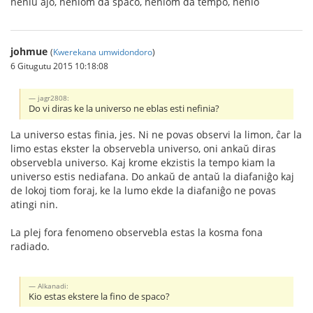
neniu aĵo, neniom da spaco, neniom da tempo, nenio
johmue
(
Kwerekana umwidondoro
)
6 Gitugutu 2015 10:18:08
jagr2808:
Do vi diras ke la universo ne eblas esti nefinia?
La universo estas finia, jes. Ni ne povas observi la limon, ĉar la
limo estas ekster la observebla universo, oni ankaŭ diras
observebla universo. Kaj krome ekzistis la tempo kiam la
universo estis nediafana. Do ankaŭ de antaŭ la diafaniĝo kaj
de lokoj tiom foraj, ke la lumo ekde la diafaniĝo ne povas
atingi nin.
La plej fora fenomeno observebla estas la kosma fona
radiado.
Alkanadi:
Kio estas ekstere la fino de spaco?