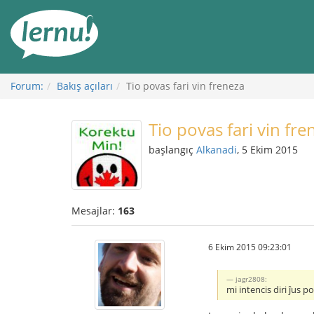
İçerik
Görüntüleme
Forum:
Bakış açıları
Tio povas fari vin freneza
Tio povas fari vin fre
başlangıç
Alkanadi
, 5 Ekim 2015
Mesajlar:
163
6 Ekim 2015 09:23:01
jagr2808:
mi intencis diri ĵus 