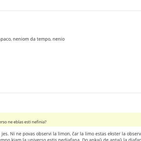
spaco, neniom da tempo, nenio
erso ne eblas esti nefinia?
, jes. Ni ne povas observi la limon, ĉar la limo estas ekster la obs
tempo kiam la universo estis nediafana. Do ankaŭ de antaŭ la diafani