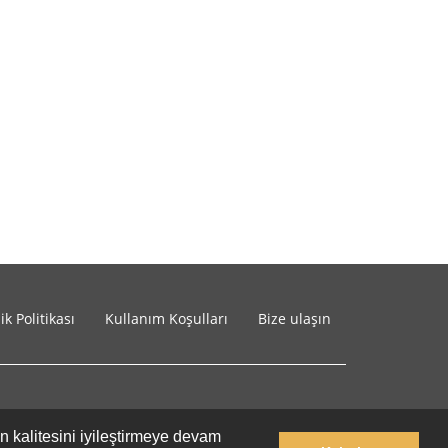
lik Politikası
Kullanım Koşulları
Bize ulaşın
in kalitesini iyileştirmeye devam