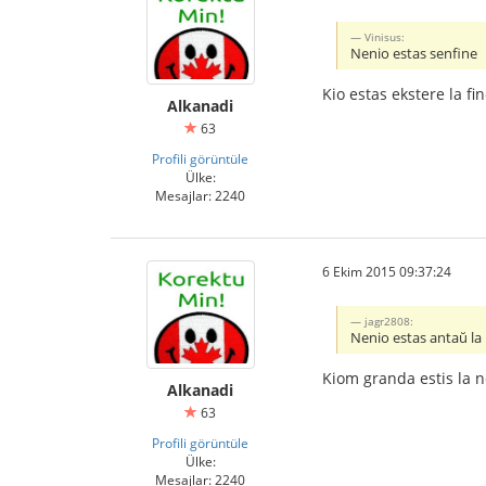
Vinisus:
Nenio estas senfine
Kio estas ekstere la fi
Alkanadi
63
Profili görüntüle
Ülke:
Mesajlar: 2240
6 Ekim 2015 09:37:24
jagr2808:
Nenio estas antaŭ la
Kiom granda estis la n
Alkanadi
63
Profili görüntüle
Ülke:
Mesajlar: 2240