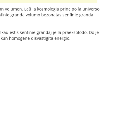
ian volumon. Laŭ la kosmologia principo la universo
enfinie granda volumo bezonatas senfinie granda
nkaŭ estis senfinie grandaj je la praeksplodo. Do je
 kun homogene disvastigita energio.