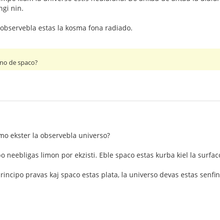
ngi nin.
 observebla estas la kosma fona radiado.
fino de spaco?
limo ekster la observebla universo?
o neebligas limon por ekzisti. Eble spaco estas kurba kiel la surfac
rincipo pravas kaj spaco estas plata, la universo devas estas senfin