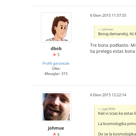
6 Ekim 2015 11:57:55
johmue:
Bonaj demandoj. Ni i
Tre bona podkasto. Mi
dbob
lia prelego estas bona
5
Profili görüntüle
Ülke:
Mesajlar: 315
6 Ekim 2015 12:22:14
jagr2808:
Kiel vi scias ke estas
La kosmologika princi
johmue
Do se la kosmologika 
6