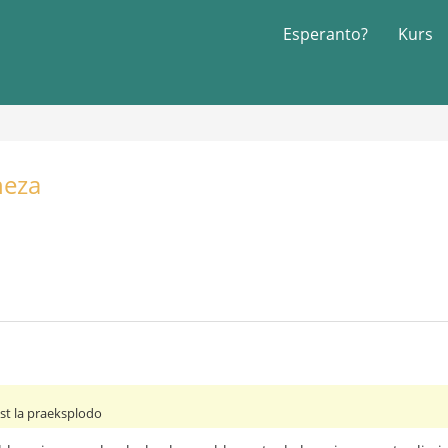
Esperanto?
Kurs
neza
post la praeksplodo