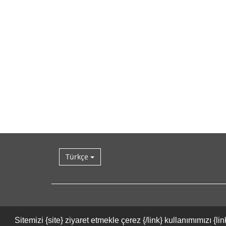
Türkçe
Sitemizi {site} ziyaret etmekle çerez {/link} kullanımımızı 