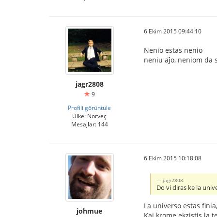
6 Ekim 2015 09:44:10
Nenio estas nenio
neniu aĵo, neniom da 
jagr2808
9
Profili görüntüle
Ülke: Norveç
Mesajlar: 144
6 Ekim 2015 10:18:08
jagr2808:
Do vi diras ke la univ
La universo estas finia
johmue
Kaj krome ekzistis la 