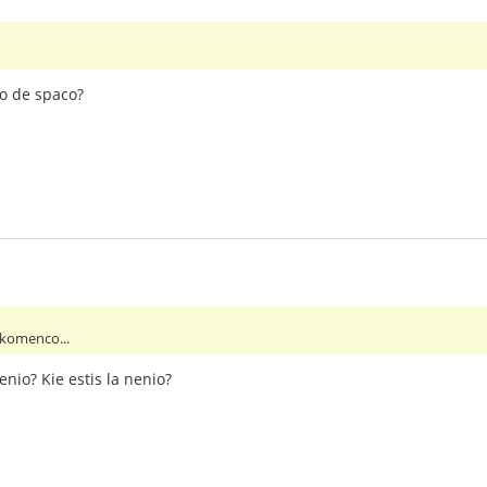
no de spaco?
 komenco...
enio? Kie estis la nenio?