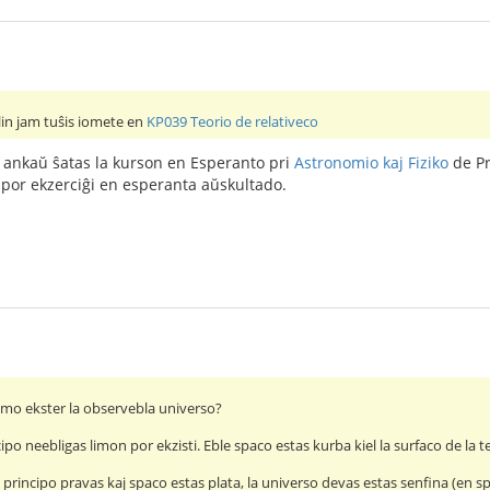
lin jam tuŝis iomete en
KP039 Teorio de relativeco
 ankaŭ ŝatas la kurson en Esperanto pri
Astronomio kaj Fiziko
de Pr
 por ekzerciĝi en esperanta aŭskultado.
 limo ekster la observebla universo?
po neebligas limon por ekzisti. Eble spaco estas kurba kiel la surfaco de la t
principo pravas kaj spaco estas plata, la universo devas estas senfina (en sp