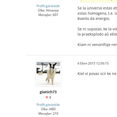
Profili görüntüle
Se la universo estas e
Ülke: Almanya
estas homogena, t.e. l
Mesajlar: 607
kvanto da energio.
Se ni supozas, ke la vo
la praeksplodo aŭ ebl
Kiam ni venontfoje ren
6 Ekim 2015 12:56:15
Kiel vi povas scii ke n
gianich73
8
Profili görüntüle
Ülke: ABD
Mesajlar: 210