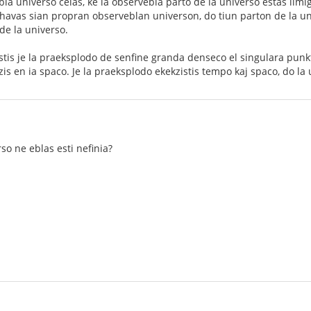
bla universo celas, ke la observebla parto de la universo estas lim
 havas sian propran observeblan universon, do tiun parton de la un
de la universo.
istis je la praeksplodo de senfine granda denseco el singulara punk
zis en ia spaco. Je la praeksplodo ekekzistis tempo kaj spaco, do la 
rso ne eblas esti nefinia?