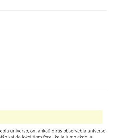
ervebla universo, oni ankaŭ diras observebla universo.
ĝo kaj de lokoj tiom foraj, ke la lumo ekde la