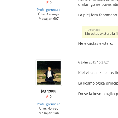
6
diafaniĝo ne povas ati
Profili görüntüle
Ülke: Almanya
La plej fora fenomeno
Mesajlar: 607
Alkanadi:
Kio estas ekstere la 
Ne ekzistas ekstero.
6 Ekim 2015 10:37:24
Kiel vi scias ke estas 
La kosmologika princip
jagr2808
Do se la kosmologika p
9
Profili görüntüle
Ülke: Norveç
Mesajlar: 144