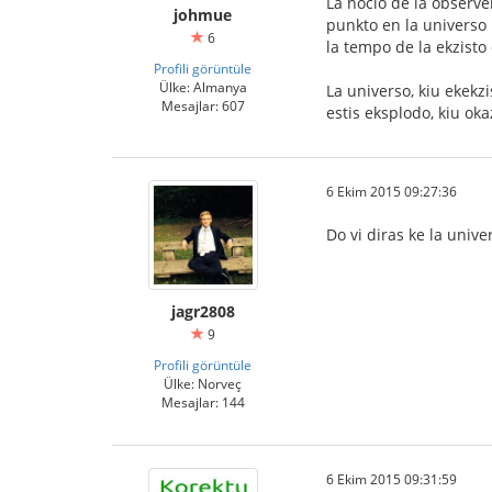
La nocio de la observe
johmue
punkto en la universo
6
la tempo de la ekzisto 
Profili görüntüle
Ülke: Almanya
La universo, kiu ekekz
Mesajlar: 607
estis eksplodo, kiu oka
6 Ekim 2015 09:27:36
Do vi diras ke la unive
jagr2808
9
Profili görüntüle
Ülke: Norveç
Mesajlar: 144
6 Ekim 2015 09:31:59