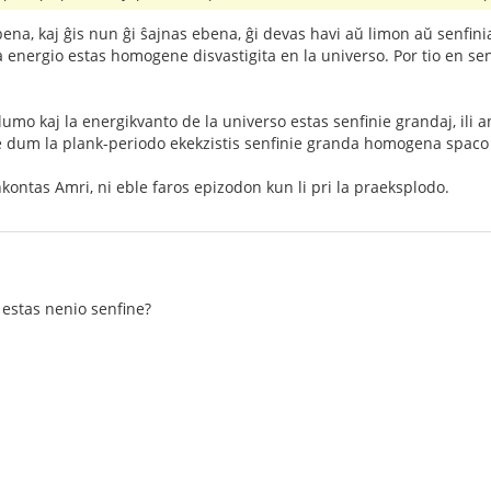
bena, kaj ĝis nun ĝi ŝajnas ebena, ĝi devas havi aŭ limon aŭ senfin
a energio estas homogene disvastigita en la universo. Por tio en s
lumo kaj la energikvanto de la universo estas senfinie grandaj, ili a
e dum la plank-periodo ekekzistis senfinie granda homogena spaco
kontas Amri, ni eble faros epizodon kun li pri la praeksplodo.
e estas nenio senfine?