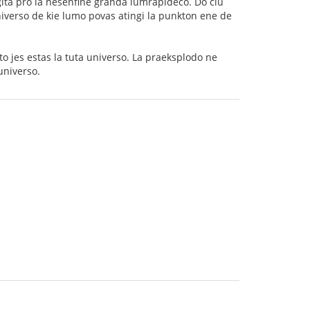
igita pro la nesenfine granda lumrapideco. Do ĉiu
iverso de kie lumo povas atingi la punkton ene de
to jes estas la tuta universo. La praeksplodo ne
universo.