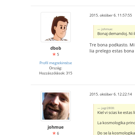
2015. október 6. 11:57:55
johmue:
Bonaj demandoj. Ni i
Tre bona podkasto. Mi
dbob
lia prelego estas bona
5
Profil megtekintése
Ország:
Hozzászólások: 315
2015. október 6. 12:22:14
jagr2808:
Kiel vi scias ke estas
La kosmologika princi
johmue
Do se la kosmologika 
6