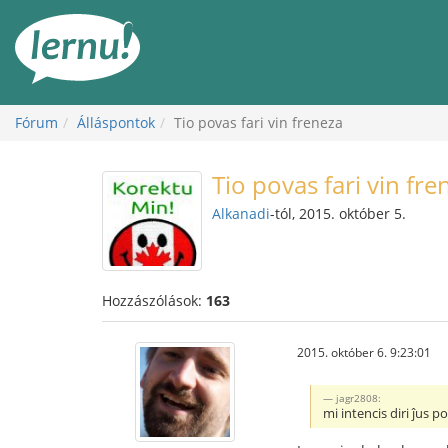
Tartalom
Fórum
Álláspontok
Tio povas fari vin freneza
Tio povas fari vin fre
Alkanadi
-tól, 2015. október 5.
Hozzászólások:
163
2015. október 6. 9:23:01
jagr2808:
mi intencis diri ĵus 