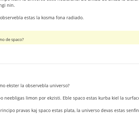
ngi nin.
 observebla estas la kosma fona radiado.
fino de spaco?
limo ekster la observebla universo?
o neebligas limon por ekzisti. Eble spaco estas kurba kiel la surfac
rincipo pravas kaj spaco estas plata, la universo devas estas senfin