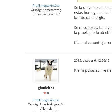
Profil megtekintése
Se la universo estas e
Ország: Németország
estas homogena, t.e. l
Hozzászólások: 607
kvanto da energio.
Se ni supozas, ke la vo
la praeksplodo aŭ ebl
Kiam ni venontfoje ren
2015. október 6. 12:56:15
Kiel vi povas scii ke n
gianich73
8
Profil megtekintése
Ország: Amerikai Egyesült
Államok