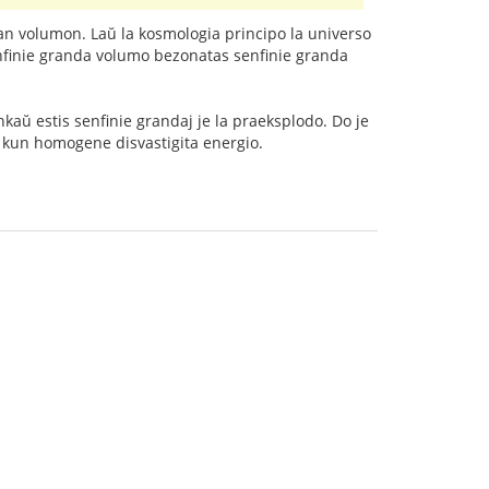
ian volumon. Laŭ la kosmologia principo la universo
enfinie granda volumo bezonatas senfinie granda
nkaŭ estis senfinie grandaj je la praeksplodo. Do je
 kun homogene disvastigita energio.