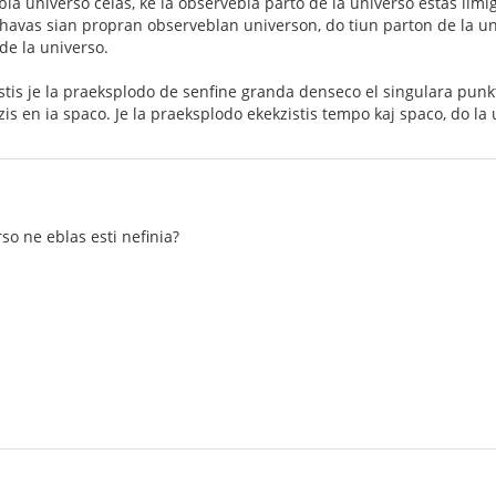
bla universo celas, ke la observebla parto de la universo estas lim
 havas sian propran observeblan universon, do tiun parton de la un
de la universo.
istis je la praeksplodo de senfine granda denseco el singulara punk
zis en ia spaco. Je la praeksplodo ekekzistis tempo kaj spaco, do la 
rso ne eblas esti nefinia?