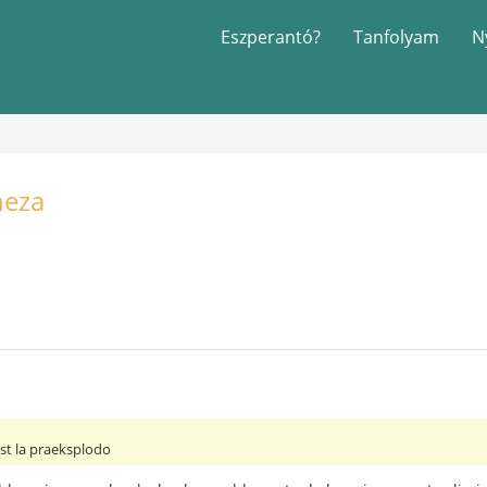
Eszperantó?
Tanfolyam
N
neza
post la praeksplodo