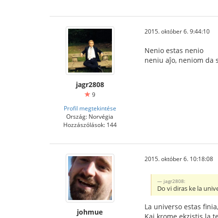
2015. október 6. 9:44:10
Nenio estas nenio
neniu aĵo, neniom da 
jagr2808
9
Profil megtekintése
Ország: Norvégia
Hozzászólások: 144
2015. október 6. 10:18:08
jagr2808:
Do vi diras ke la univ
La universo estas finia
johmue
Kaj krome ekzistis la 