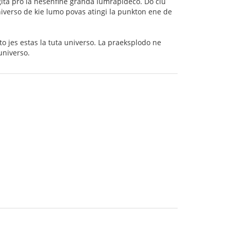
igita pro la nesenfine granda lumrapideco. Do ĉiu
iverso de kie lumo povas atingi la punkton ene de
to jes estas la tuta universo. La praeksplodo ne
universo.