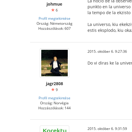
La nocio de la observe
johmue
punkto en la universo
6
la tempo de la ekzisto 
Profil megtekintése
Ország: Németország
La universo, kiu ekekz
Hozzászólások: 607
estis eksplodo, kiu oka
2015. október 6. 9:27:36
Do vi diras ke la unive
jagr2808
9
Profil megtekintése
Ország: Norvégia
Hozzászólások: 144
2015. október 6. 9:31:59