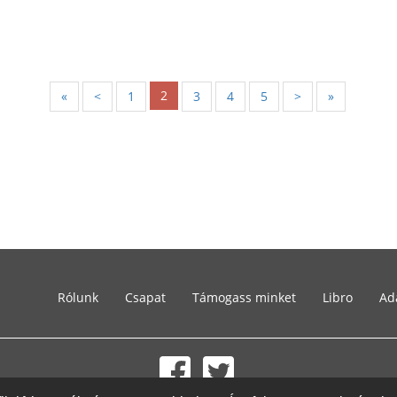
2
«
<
1
3
4
5
>
»
Rólunk
Csapat
Támogass minket
Libro
Ad