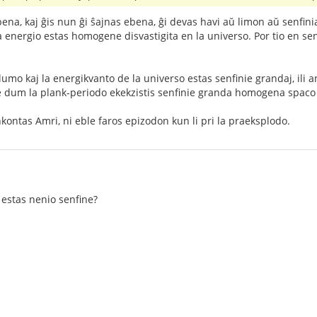
bena, kaj ĝis nun ĝi ŝajnas ebena, ĝi devas havi aŭ limon aŭ senfin
a energio estas homogene disvastigita en la universo. Por tio en s
lumo kaj la energikvanto de la universo estas senfinie grandaj, ili a
e dum la plank-periodo ekekzistis senfinie granda homogena spaco
kontas Amri, ni eble faros epizodon kun li pri la praeksplodo.
e estas nenio senfine?