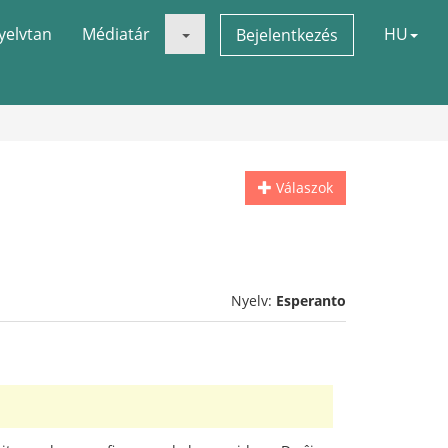
yelvtan
Médiatár
HU
Bejelentkezés
Válaszok
Nyelv:
Esperanto