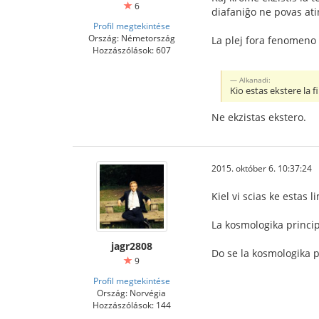
6
diafaniĝo ne povas ati
Profil megtekintése
Ország: Németország
La plej fora fenomeno
Hozzászólások: 607
Alkanadi:
Kio estas ekstere la 
Ne ekzistas ekstero.
2015. október 6. 10:37:24
Kiel vi scias ke estas 
La kosmologika princip
jagr2808
Do se la kosmologika p
9
Profil megtekintése
Ország: Norvégia
Hozzászólások: 144