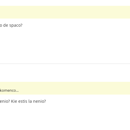
no de spaco?
 komenco...
enio? Kie estis la nenio?