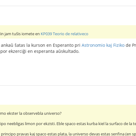
lin jam tuŝis iomete en
KP039 Teorio de relativeco
 ankaŭ ŝatas la kurson en Esperanto pri
Astronomio kaj Fiziko
de Pr
 por ekzerciĝi en esperanta aŭskultado.
 limo ekster la observebla universo?
po neebligas limon por ekzisti. Eble spaco estas kurba kiel la surfaco de la t
principo pravas kaj spaco estas plata, la universo devas estas senfina (en sp