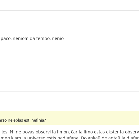
spaco, neniom da tempo, nenio
erso ne eblas esti nefinia?
, jes. Ni ne povas observi la limon, ĉar la limo estas ekster la obs
tempo kiam la universo estis nediafana. Do ankaŭ de antaŭ la diafani