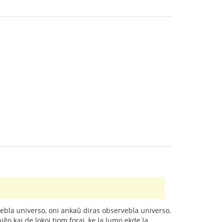
ervebla universo, oni ankaŭ diras observebla universo.
ĝo kaj de lokoj tiom foraj, ke la lumo ekde la