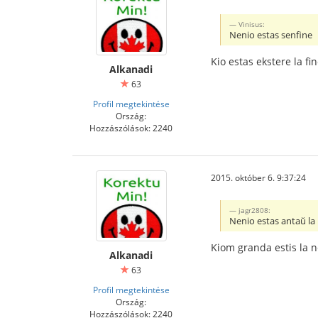
Vinisus:
Nenio estas senfine
Kio estas ekstere la fi
Alkanadi
63
Profil megtekintése
Ország:
Hozzászólások: 2240
2015. október 6. 9:37:24
jagr2808:
Nenio estas antaŭ la
Kiom granda estis la n
Alkanadi
63
Profil megtekintése
Ország:
Hozzászólások: 2240