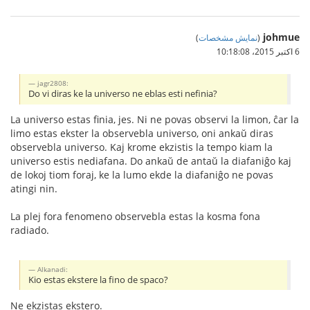
johmue
(
نمایش مشخصات
)
6 اکتبر 2015،‏ 10:18:08
jagr2808:
Do vi diras ke la universo ne eblas esti nefinia?
La universo estas finia, jes. Ni ne povas observi la limon, ĉar la
limo estas ekster la observebla universo, oni ankaŭ diras
observebla universo. Kaj krome ekzistis la tempo kiam la
universo estis nediafana. Do ankaŭ de antaŭ la diafaniĝo kaj
de lokoj tiom foraj, ke la lumo ekde la diafaniĝo ne povas
atingi nin.
La plej fora fenomeno observebla estas la kosma fona
radiado.
Alkanadi:
Kio estas ekstere la fino de spaco?
Ne ekzistas ekstero.