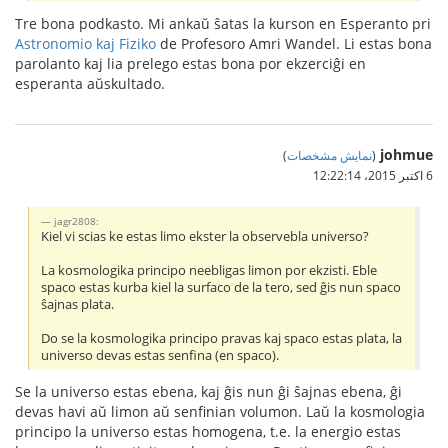
Tre bona podkasto. Mi ankaŭ ŝatas la kurson en Esperanto pri
Astronomio kaj Fiziko
de Profesoro Amri Wandel. Li estas bona
parolanto kaj lia prelego estas bona por ekzerciĝi en
esperanta aŭskultado.
johmue
(
نمایش مشخصات
)
6 اکتبر 2015،‏ 12:22:14
jagr2808:
Kiel vi scias ke estas limo ekster la observebla universo?
La kosmologika principo neebligas limon por ekzisti. Eble
spaco estas kurba kiel la surfaco de la tero, sed ĝis nun spaco
ŝajnas plata.
Do se la kosmologika principo pravas kaj spaco estas plata, la
universo devas estas senfina (en spaco).
Se la universo estas ebena, kaj ĝis nun ĝi ŝajnas ebena, ĝi
devas havi aŭ limon aŭ senfinian volumon. Laŭ la kosmologia
principo la universo estas homogena, t.e. la energio estas