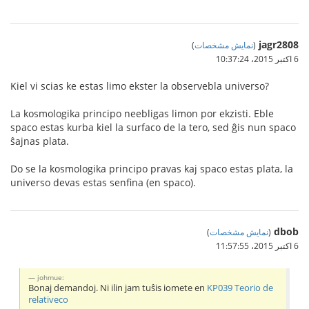
jagr2808
(
نمایش مشخصات
)
6 اکتبر 2015،‏ 10:37:24
Kiel vi scias ke estas limo ekster la observebla universo?
La kosmologika principo neebligas limon por ekzisti. Eble
spaco estas kurba kiel la surfaco de la tero, sed ĝis nun spaco
ŝajnas plata.
Do se la kosmologika principo pravas kaj spaco estas plata, la
universo devas estas senfina (en spaco).
dbob
(
نمایش مشخصات
)
6 اکتبر 2015،‏ 11:57:55
johmue:
Bonaj demandoj. Ni ilin jam tuŝis iomete en
KP039 Teorio de
relativeco