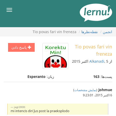
رود
ه
فهرس
حتوا
انجمن
نقطه‌نظرها
Tio povas fari vin freneza
Tio povas fari vin
پاسخ دادن
freneza
از
, 5 اکتبر 2015
Alkanadi
پست‌ها:
163
زبان:
Esperanto
johmue
(
نمایش مشخصات
)
6 اکتبر 2015،‏ 9:23:01
jagr2808:
mi intencis diri ĵus post la praeksplodo