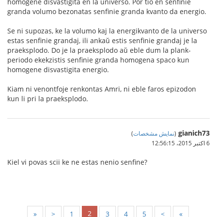
homogene disvastigita en la universo. Por tio en senfinie
granda volumo bezonatas senfinie granda kvanto da energio.
Se ni supozas, ke la volumo kaj la energikvanto de la universo
estas senfinie grandaj, ili ankaŭ estis senfinie grandaj je la
praeksplodo. Do je la praeksplodo aŭ eble dum la plank-
periodo ekekzistis senfinie granda homogena spaco kun
homogene disvastigita energio.
Kiam ni venontfoje renkontas Amri, ni eble faros epizodon
kun li pri la praeksplodo.
gianich73
(
نمایش مشخصات
)
6 اکتبر 2015،‏ 12:56:15
Kiel vi povas scii ke ne estas nenio senfine?
2
«
<
1
3
4
5
>
»