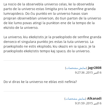
La nocio de la observebla universo celas, ke la observebla
parto de la universo estas limigita pro la nesenfine granda
lumrapideco. Do ĉiu punkto en la universo havas sian
propran observeblan universon, do tiun parton de la universo
de kie lumo povas atingi la punkton ene de la tempo de la
ekzisto de la universo.
La universo, kiu ekekzistis je la praeksplodo de senfine granda
denseco el singulara punkto jes estas la tuta universo. La
praeksplodo ne estis eksplodo, kiu okazis en ia spaco. Je la
praeksplodo ekekzistis tempo kaj spaco, do la universo.
jagr2808
(
نمایش مشخصات
)
6 اکتبر 2015،‏ 9:27:36
Do vi diras ke la universo ne eblas esti nefinia?
Alkanadi
(
نمایش مشخصات
)
6 اکتبر 2015،‏ 9:31:59