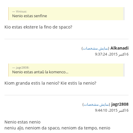
Vinisus:
Nenio estas senfine
Kio estas ekstere la fino de spaco?
Alkanadi
(
نمایش مشخصات
)
6 اکتبر 2015،‏ 9:37:24
jagr2808:
Nenio estas antaŭ la komenco...
Kiom granda estis la nenio? Kie estis la nenio?
jagr2808
(
نمایش مشخصات
)
6 اکتبر 2015،‏ 9:44:10
Nenio estas nenio
neniu aĵo, neniom da spaco, neniom da tempo, nenio