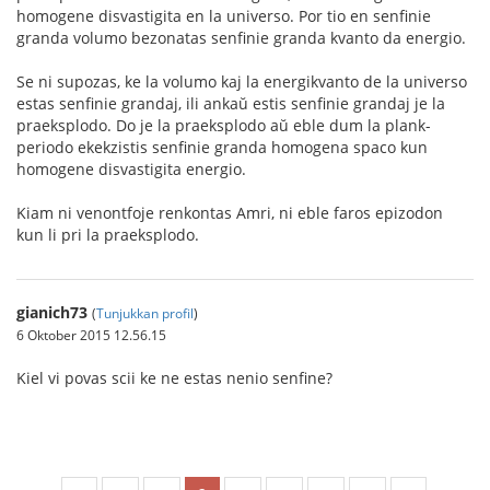
homogene disvastigita en la universo. Por tio en senfinie
granda volumo bezonatas senfinie granda kvanto da energio.
Se ni supozas, ke la volumo kaj la energikvanto de la universo
estas senfinie grandaj, ili ankaŭ estis senfinie grandaj je la
praeksplodo. Do je la praeksplodo aŭ eble dum la plank-
periodo ekekzistis senfinie granda homogena spaco kun
homogene disvastigita energio.
Kiam ni venontfoje renkontas Amri, ni eble faros epizodon
kun li pri la praeksplodo.
gianich73
(
Tunjukkan profil
)
6 Oktober 2015 12.56.15
Kiel vi povas scii ke ne estas nenio senfine?