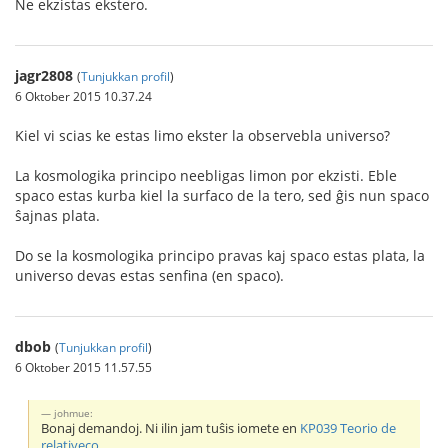
Ne ekzistas ekstero.
jagr2808
(
Tunjukkan profil
)
6 Oktober 2015 10.37.24
Kiel vi scias ke estas limo ekster la observebla universo?
La kosmologika principo neebligas limon por ekzisti. Eble
spaco estas kurba kiel la surfaco de la tero, sed ĝis nun spaco
ŝajnas plata.
Do se la kosmologika principo pravas kaj spaco estas plata, la
universo devas estas senfina (en spaco).
dbob
(
Tunjukkan profil
)
6 Oktober 2015 11.57.55
johmue:
Bonaj demandoj. Ni ilin jam tuŝis iomete en
KP039 Teorio de
relativeco