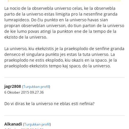
La nocio de la observebla universo celas, ke la observebla
parto de la universo estas limigita pro la nesenfine granda
lumrapideco. Do ĉiu punkto en la universo havas sian
propran observeblan universon, do tiun parton de la universo
de kie lumo povas atingi la punkton ene de la tempo de la
ekzisto de la universo.
La universo, kiu ekekzistis je la praeksplodo de senfine granda
denseco el singulara punkto jes estas la tuta universo. La
praeksplodo ne estis eksplodo, kiu okazis en ia spaco. Je la
praeksplodo ekekzistis tempo kaj spaco, do la universo.
jagr2808
(
Tunjukkan profil
)
6 Oktober 2015 09.27.36
Do vi diras ke la universo ne eblas esti nefinia?
Alkanadi
(
Tunjukkan profil
)