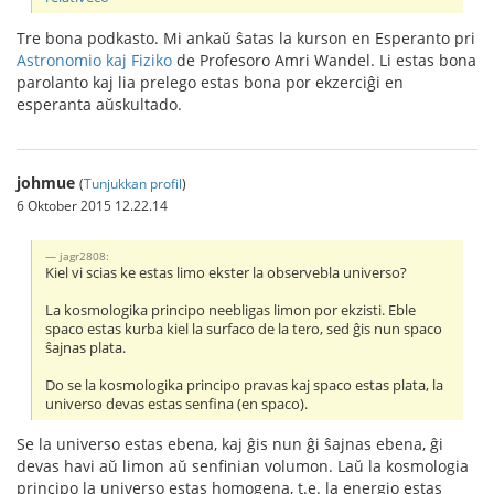
Tre bona podkasto. Mi ankaŭ ŝatas la kurson en Esperanto pri
Astronomio kaj Fiziko
de Profesoro Amri Wandel. Li estas bona
parolanto kaj lia prelego estas bona por ekzerciĝi en
esperanta aŭskultado.
johmue
(
Tunjukkan profil
)
6 Oktober 2015 12.22.14
jagr2808:
Kiel vi scias ke estas limo ekster la observebla universo?
La kosmologika principo neebligas limon por ekzisti. Eble
spaco estas kurba kiel la surfaco de la tero, sed ĝis nun spaco
ŝajnas plata.
Do se la kosmologika principo pravas kaj spaco estas plata, la
universo devas estas senfina (en spaco).
Se la universo estas ebena, kaj ĝis nun ĝi ŝajnas ebena, ĝi
devas havi aŭ limon aŭ senfinian volumon. Laŭ la kosmologia
principo la universo estas homogena, t.e. la energio estas