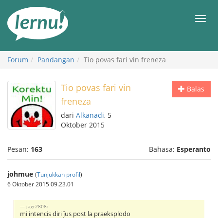
Ke
daftar
Men
isi
Forum
Pandangan
Tio povas fari vin freneza
Tio povas fari vin
Balas
freneza
dari
Alkanadi
, 5
Oktober 2015
Pesan:
163
Bahasa:
Esperanto
johmue
(
Tunjukkan profil
)
6 Oktober 2015 09.23.01
jagr2808:
mi intencis diri ĵus post la praeksplodo