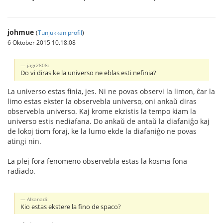
johmue
(
Tunjukkan profil
)
6 Oktober 2015 10.18.08
jagr2808:
Do vi diras ke la universo ne eblas esti nefinia?
La universo estas finia, jes. Ni ne povas observi la limon, ĉar la
limo estas ekster la observebla universo, oni ankaŭ diras
observebla universo. Kaj krome ekzistis la tempo kiam la
universo estis nediafana. Do ankaŭ de antaŭ la diafaniĝo kaj
de lokoj tiom foraj, ke la lumo ekde la diafaniĝo ne povas
atingi nin.
La plej fora fenomeno observebla estas la kosma fona
radiado.
Alkanadi:
Kio estas ekstere la fino de spaco?